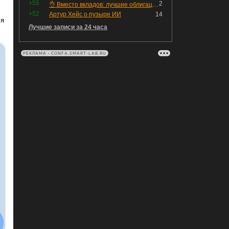
+55
2
👌 Вместо вкладов: лучшие облигации — только супер надёжные
+52
Артур Хейс о пузыре ИИ
14
ля
Лучшие записи за 24 часа
РЕКЛАМА • CONFA.SMART-LAB.RU