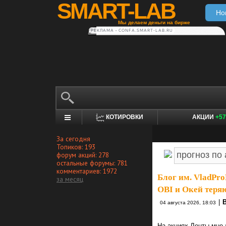
SMART-LAB
Но
Мы делаем деньги на бирже
РЕКЛАМА • CONFA.SMART-LAB.RU
КОТИРОВКИ
АКЦИИ
+57
За сегодня
Топиков: 193
форум акций: 278
остальные форумы: 781
комментариев: 1972
Блог им. VladPro
за месяц
OBI и Окей теря
|
В
04 августа 2026, 18:03
На акциях Ленты мне