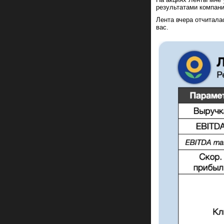
результатами компани
Лента вчера отчиталас
вас.