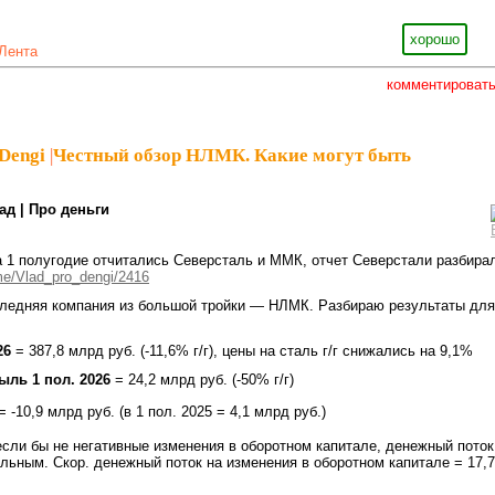
хорошо
Лента
комментироват
Dengi
|
Честный обзор НЛМК. Какие могут быть
ад | Про деньги
 1 полугодие отчитались Северсталь и ММК, отчет Северстали разбира
.me/Vlad_pro_dengi/2416
следняя компания из большой тройки — НЛМК. Разбираю результаты для
26
= 387,8 млрд руб. (-11,6% г/г), цены на сталь г/г снижались на 9,1%
ыль 1 пол. 2026
= 24,2 млрд руб. (-50% г/г)
= -10,9 млрд руб. (в 1 пол. 2025 = 4,1 млрд руб.)
 если бы не негативные изменения в оборотном капитале, денежный поток
льным. Скор. денежный поток на изменения в оборотном капитале = 17,7