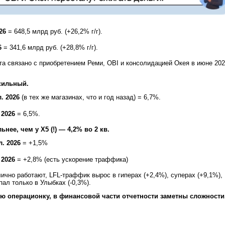
26
= 648,5 млрд руб. (+26,2% г/г).
6
= 341,6 млрд руб. (+28,8% г/г).
та связано с приобретением Реми, OBI и консолидацией Окея в июне 20
сильный.
л. 2026
(в тех же магазинах, что и год назад) = 6,7%.
 2026
= 6,5%.
нее, чем у X5 (!) — 4,2% во 2 кв.
л. 2026
= +1,5%
 2026
= +2,8% (есть ускорение траффика)
ично работают, LFL-траффик вырос в гиперах (+2,4%), суперах (+9,1%),
пал только в Улыбках (-0,3%).
ую операционку, в финансовой части отчетности заметны сложности