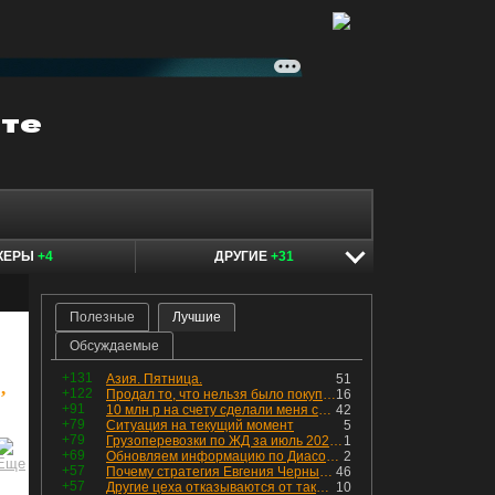
КЕРЫ
+4
ДРУГИЕ
+31
Полезные
Лучшие
Обсуждаемые
+131
Азия. Пятница.
51
,
+122
Продал то, что нельзя было покупать. Изменения в портфеле
16
+91
10 млн р на счету сделали меня счастливым? Ожидание vs Реальность!
42
+79
Ситуация на текущий момент
5
+79
Грузоперевозки по ЖД за июль 2026 г. — четвёртый месяц подряд роста, чёрные металлы на уровне прошлого года, а каменный уголь в плюсе.
1
+69
Обновляем информацию по Диасофту: дивиденды и выкуп
2
+57
Почему стратегия Евгения Черных приведет вас к убыткам в 2026 году
46
+57
Другие цеха отказываются от таких деталей — а мы построили на них производство с оборотом 70 млн
10