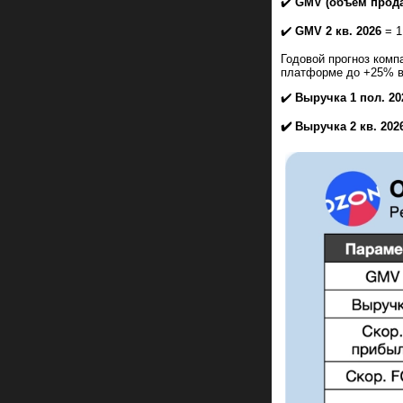
✔️
GMV (объем прода
✔️
GMV 2 кв. 2026
= 1
Годовой прогноз ком
платформе до +25% в
✔️
Выручка 1 пол. 20
✔️ Выручка 2 кв. 202