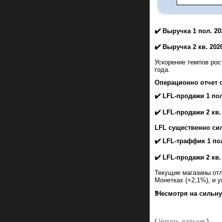
✔️ Выручка 1 пол. 20
✔️ Выручка 2 кв. 202
Ускорение темпов рос
года.
Операционно отчет 
✔️ LFL-продажи 1 по
✔️ LFL-продажи 2 кв.
LFL существенно cиль
✔️ LFL-траффик 1 по
✔️ LFL-продажи 2 кв.
Текущие магазины отл
Монетках (+2,1%), и у
❗️Несмотря на сильн
(
Читать дальше
)