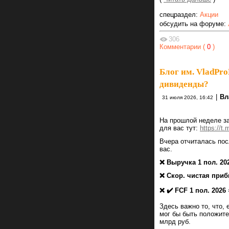
спецраздел:
Акции
обсудить на форуме:
306
Комментарии (
0
)
Блог им. VladPro
дивиденды?
|
Вл
31 июля 2026, 16:42
На прошлой неделе за
для вас тут:
https://t
Вчера отчиталась по
вас.
❌ Выручка 1 пол. 20
❌ Скор. чистая приб
❌ ✔️ FCF 1 пол. 2026
Здесь важно то, что,
мог бы быть положите
млрд руб.