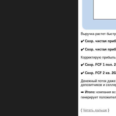
Выручка растет быстр
✔️ Скор. чистая при
✔️ Скор. чистая при
Корректирую прибыль
✔️ Скор. FCF 1 пол. 
✔️ Скор. FCF 2 кв.
20
Денежный поток даже 
депозитчиков и селле
➡️
Итого:
компания вс
генерирует положите
(
Читать дальше
)