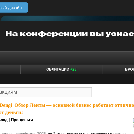
вый дизайн
ОБЛИГАЦИИ
+23
БРО
Dengi
|
Обзор Ленты — основной бизнес работает отлично
ют деньги!
лад | Про деньги
удалось заработать 200%
за 2 года, поэтому я с интересом слежу за