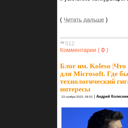
(
Читать дальше
)
512
Комментарии (
0
)
Блог им. Koleso
|
Что 
для Microsoft. Где б
технологический гиг
интересы
|
Андрей Колесни
23 ноября 2023, 09:53