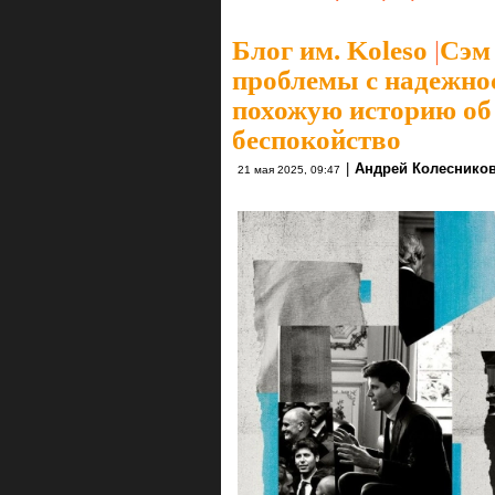
Блог им. Koleso
|
Сэм 
проблемы с надежно
похожую историю об
беспокойство
|
Андрей Колеснико
21 мая 2025, 09:47