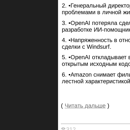
•Генеральный директо
проблемами в личной жиз
•OpenAI потеряла сдел
разработке ИИ-помощник
•Напряженность в отно
сделки с Windsurf.
•OpenAI откладывает 
открытым исходным код
•Amazon снимает филь
лестной характеристикой
(
Читать дальше
)
312