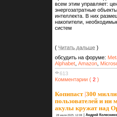
всем этим управляет: це
энергозатратные объекты
интеллекта. В них разме
накопители, необходимы
систем
(
Читать дальше
)
обсудить на форуме:
Met
Alphabet
,
Amazon
,
Microso
613
Комментарии (
2
)
Копипаст
|
300 милли
пользователей и ни 
акулы кружат над O
|
Андрей Колесник
28 июля 2025, 12:08