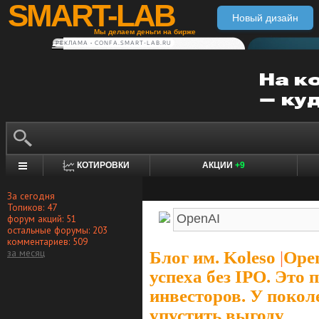
SMART-LAB
Новый дизайн
Мы делаем деньги на бирже
РЕКЛАМА • CONFA.SMART-LAB.RU
КОТИРОВКИ
АКЦИИ
+9
За сегодня
Топиков: 47
форум акций: 51
остальные форумы: 203
комментариев: 509
за месяц
Блог им. Koleso
|
Ope
успеха без IPO. Это
инвесторов. У покол
упустить выгоду