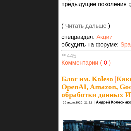
предыдущие поколения
(
Читать дальше
)
спецраздел:
Акции
обсудить на форуме:
Spa
445
Комментарии (
0
)
Блог им. Koleso
|
Како
OpenAI, Amazon, Goo
обработки данных 
|
Андрей Колесник
29 июля 2025, 21:22