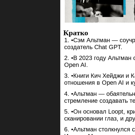
Кратко
•Сэм Альтман — соучр
создатель Chat GPT.
•В 2023 году Альтман 
Open AI.
•Книги Кич Хейджи и 
отношения в Open AI и 
•Альтман — обаятель
стремление создавать те
•Он основал Loopt, к
сканировании глаз, и др
•Альтман столкнулся 