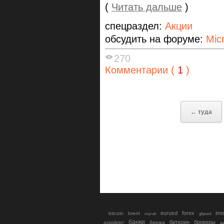
(
Читать дальше
)
спецраздел:
Акции
обсудить на форуме:
Mic
270
Комментарии (
1
)
← туда
eurusd
forex
imo
bitcoin
brent
cnyrub
gbpusd
банки
биткоин
брокеры
биржа
аэрофлот
в