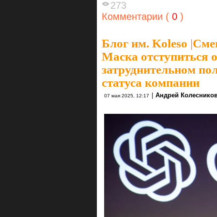
273
Комментарии (
0
)
Блог им. Koleso
|
Смен
Маска отступиться 
затруднительном пол
статуса компании
|
Андрей Колеснико
07 мая 2025, 12:17