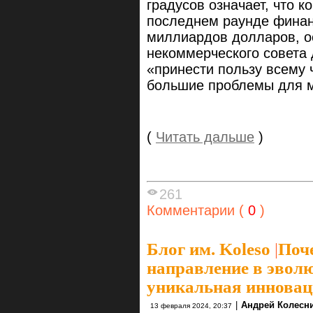
градусов означает, что к
последнем раунде финан
миллиардов долларов, о
некоммерческого совета 
«принести пользу всему 
большие проблемы для м
(
Читать дальше
)
261
Комментарии (
0
)
Блог им. Koleso
|
Поч
направление в эвол
уникальная иннова
|
Андрей Колесн
13 февраля 2024, 20:37