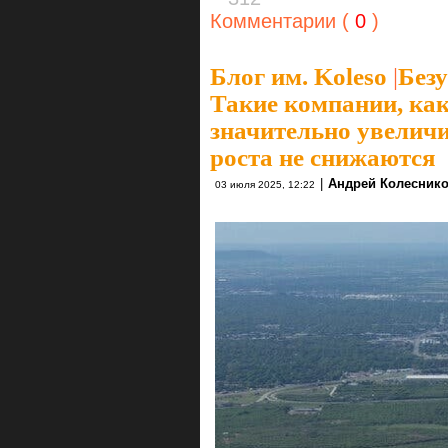
Комментарии (
0
)
Блог им. Koleso
|
Безу
Такие компании, как
значительно увеличи
роста не снижаются
|
Андрей Колесник
03 июля 2025, 12:22