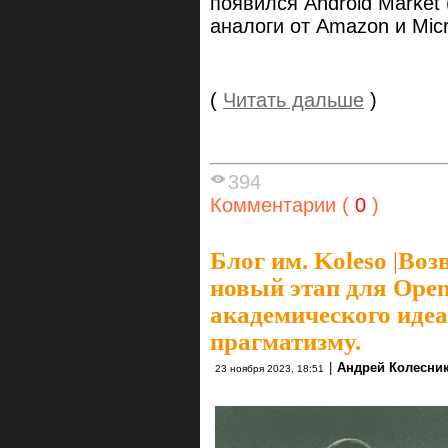
появился Android Market 
аналоги от Amazon и Micr
(
Читать дальше
)
394
Комментарии (
0
)
Блог им. Koleso
|
Воз
новый этап для Open
академического иде
прагматизму.
|
Андрей Колесни
23 ноября 2023, 18:51