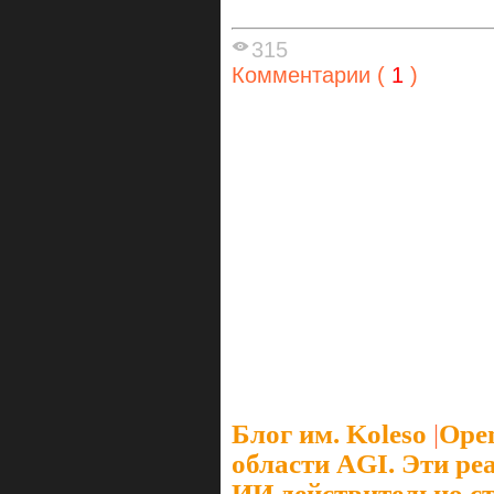
315
Комментарии (
1
)
Блог им. Koleso
|
Open
области AGI. Эти ре
ИИ действительно ст