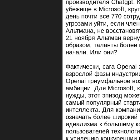
производителя Chatgpt. 
убежище в Microsoft, кр
день почти все 770 сотр
угрозами уйти, если чле
Альтмана, не восстановят
21 ноября Альтман верну
образом, таланты более 
начали. Или они?
Фактически, сага Openai
взрослой фазы индустрии
Openai триумфальное во
амбиции. Для Microsoft,
нужды, этот эпизод може
самый популярный старта
интеллекта. Для компани
означать более широкий 
идеализма к большему к
пользователей технологии
к усилению конкуренции