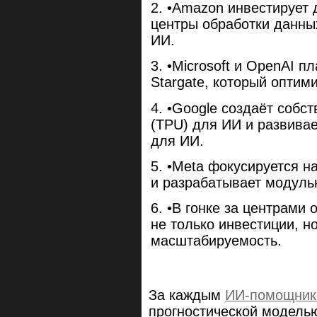
•Amazon инвестирует 
центры обработки данны
ИИ.
•Microsoft и OpenAI 
Stargate, который оптим
•Google создаёт собс
(TPU) для ИИ и развива
для ИИ.
•Meta фокусируется н
и разрабатывает модуль
•В гонке за центрами
не только инвестиции, н
масштабируемость.
За каждым
ИИ-помощни
прогностической моделью