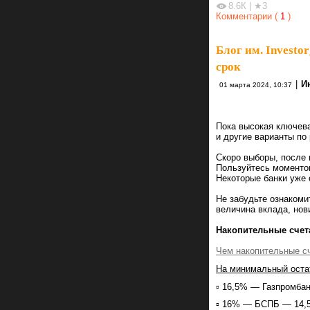
8.6К
|
★3
Комментарии (
1
)
Блог им. Investor
срок
|
И
01 марта 2024, 10:37
Пока высокая ключев
и другие варианты по
Скоро выборы, после 
Пользуйтесь моменто
Некоторые банки уже
Не забудьте ознакоми
величина вклада, нови
Накопительные счет
Чем накопительные сч
На минимальный оста
▫️ 16,5% — Газпромба
▫️ 16% — БСПБ — 14,