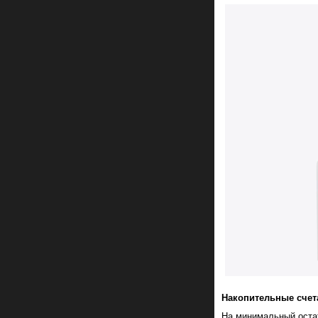
Накопительные счет
На
минимальный
оста