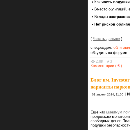
• Как
часть подушки
• Вместо облигаций,
• Вклады
застрахов
•
Нет рисков облига
(
Читать дальше
)
спецраздел:
облигаци
обсудить на форуме:
2.8К
|
★3
Комментарии (
6
)
Блог им. Investor
варианты парков
|
И
01 апреля 2024, 11:00
Еще как
минимум поч
продолжаю мониторит
свободных денег. По
подушки безопасност