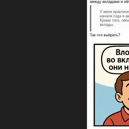
между вкладами и об
У меня практиче
начале года я а
Кроме того, обл
вклады.
Так что выбрать?