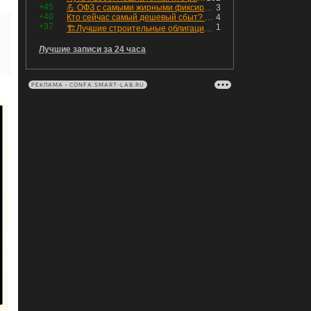
+45
💪 ОФЗ с самыми жирными фиксированными купонами
3
+40
Кто сейчас самый дешевый сбыт? Сводный пост по сбытовым компаниям по отчетам РСБУ за Q2 26г.
4
+37
1
🏗Лучшие строительные облигации первого эшелона
Лучшие записи за 24 часа
РЕКЛАМА • CONFA.SMART-LAB.RU