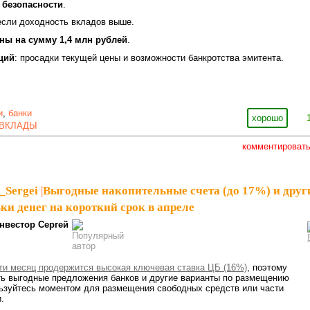
 безопасности
.
 если доходность вкладов выше.
аны
на сумму 1,4 млн рублей
.
ций
: просадки текущей цены и возможности банкротства эмитента.
и
,
банки
хорошо
ВКЛАДЫ
комментироват
_Sergei
|
Выгодные накопительные счета (до 17%) и друг
ки денег на короткий срок в апреле
нвестор Сергей
ти месяц продержится высокая ключевая ставка ЦБ (16%)
, поэтому
ь выгодные предложения банков и другие варианты по размещению
льзуйтесь моментом для размещения свободных средств или части
и.