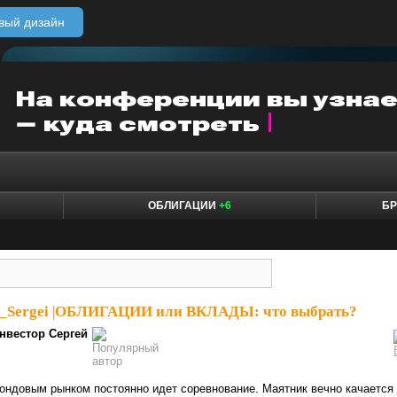
вый дизайн
ОБЛИГАЦИИ
+6
БР
_Sergei
|
ОБЛИГАЦИИ или ВКЛАДЫ: что выбрать?
нвестор Сергей
ндовым рынком постоянно идет соревнование. Маятник вечно качается