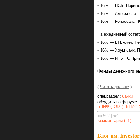
▫️ 16% — ПСБ. Первые
▫️ 16% — Альфа-счет.
▫️ 16% — Ренессанс Н
На ежедневный остато
▫️ 16% — ВТБ-счет. П
▫️ 16% — Хоум банк. 
▫️ 16% — ИТБ НС При
Фонды денежного р
(
Читать дальше
)
спецраздел:
банки
обсудить на форуме:
БПИФ (LQDT)
,
БПИФ У
592
|
★1
Комментарии (
8
)
Блог им. Investor