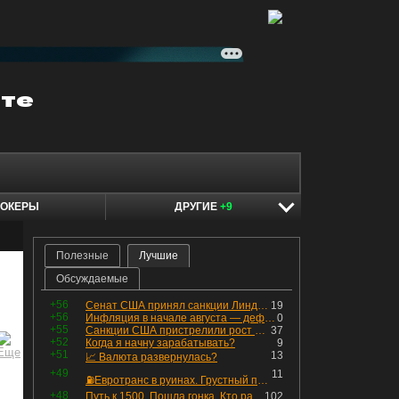
ОКЕРЫ
ДРУГИЕ
+9
Полезные
Лучшие
Обсуждаемые
+56
Сенат США принял санкции Линдси Грэма против России
19
+56
Инфляция в начале августа — дефляция из-за топлива и плодоовощной корзины, но услуги продолжают дорожать, а рубль начал ослабевать.
0
+55
Санкции США пристрелили рост акций в России
37
+52
Когда я начну зарабатывать?
9
+51
13
📈 Валюта развернулась?
+49
11
⛽️Евротранс в руинах. Грустный пост😶😞 Что изменилось в облигациях?
+48
Путь к 1500. Пошла гонка. Кто раньше продаст.
102