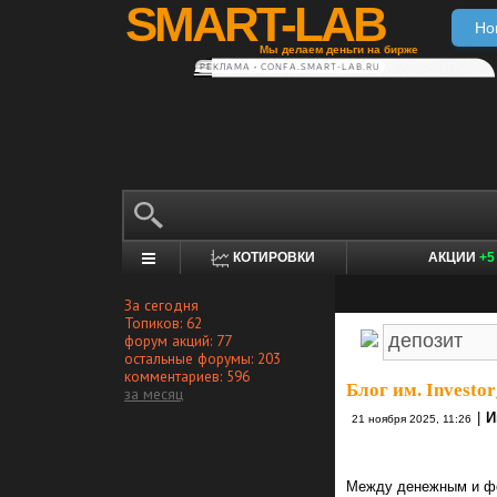
SMART-LAB
Но
Мы делаем деньги на бирже
РЕКЛАМА • CONFA.SMART-LAB.RU
КОТИРОВКИ
АКЦИИ
+5
За сегодня
Топиков: 62
форум акций: 77
остальные форумы: 203
комментариев: 596
Блог им. Investor
за месяц
|
И
21 ноября 2025, 11:26
Между денежным и фо