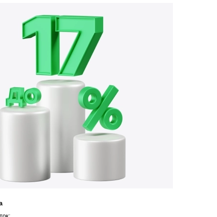
а
ток: