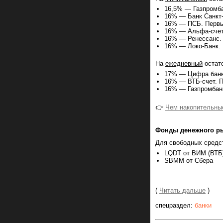
16,5% — Газпромба
16% — Банк Санкт-
16% — ПСБ. Первы
16% — Альфа-счет.
16% — Ренессанс. 
16% — Локо-Банк. 
На
ежедневный
остато
17% — Цифра банк
16% — ВТБ-счет. П
16% — Газпромбанк
👉
Чем накопительные
Фонды денежного р
Для свободных средст
LQDT от ВИМ (ВТБ
SBMM от Сбера
(
Читать дальше
)
спецраздел:
банки