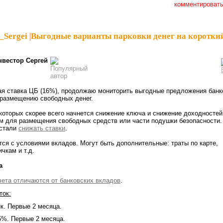
комментироват
_Sergei
|
Выгодные варианты парковки денег на коротки
нвестор Сергей
ая ставка ЦБ (16%), продолжаю мониторить выгодные предложения банк
 размещению свободных денег.
которых скорее всего начнется снижение ключа и снижение доходностей
м для размещения свободных средств или части подушки безопасности.
 стали
снижать ставки
.
тся с условиями вкладов. Могут быть дополнительные: траты по карте,
чкам и т.д.
а
ета отличаются от банковских вкладов
.
ток:
нк. Первые 2 месяца.
5%. Первые 2 месяца.