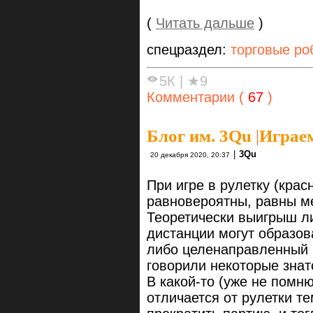
(
Читать дальше
)
спецраздел:
торговые ро
5К
|
★9
Комментарии (
67
)
Блог им. 3Qu
|
Играем
|
3Qu
20 декабря 2020, 20:37
При игре в рулетку (кра
равновероятны, равны ме
Теоретически выигрыш ли
дистанции могут образов
либо целенаправленный в
говорили некоторые знат
В какой-то (уже не помню
отличается от рулетки т