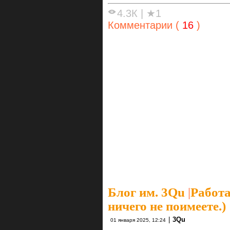
4.3К
|
★1
Комментарии (
16
)
Блог им. 3Qu
|
Работа
ничего не поимеете.)
|
3Qu
01 января 2025, 12:24