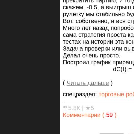
прекратить партию, и тог
скажем, -0.5, а выигрыш 
рулетку мы стабильно б
Вот, собственно, и вся ст
Много лет назад попробов
сама стратегия проста ка
тестах на истории эта ко
Задача проверки или выв
Делал очень просто.
Построил график приращ
dC(t) = C(t) —
(
Читать дальше
)
спецраздел:
торговые ро
5.8К
|
★5
Комментарии (
59
)