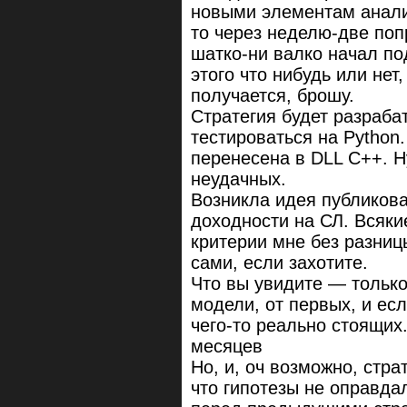
новыми элементам анализа
то через неделю-две поп
шатко-ни валко начал по
этого что нибудь или нет,
получается, брошу.
Стратегия будет разраба
тестироваться на Python
перенесена в DLL C++. Ну
неудачных.
Возникла идея публикова
доходности на СЛ. Всяки
критерии мне без разниц
сами, если захотите.
Что вы увидите — только
модели, от первых, и есл
чего-то реально стоящих.
месяцев
Но, и, оч возможно, стра
что гипотезы не оправда