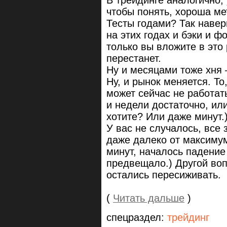
чтобы понять, хороша ме
Тесты годами? Так навер
на этих годах и бэки и ф
только вы вложите в это
перестанет.
Ну и месяцами тоже хня 
Ну, и рынок меняется. То
может сейчас не работат
и недели достаточно, ил
хотите? Или даже минут.
У вас не случалось, все 
даже далеко от максимум
минут, началось падение 
предвещало.) Другой воп
остались пересиживать.
(
Читать дальше
)
спецраздел:
трейдинг