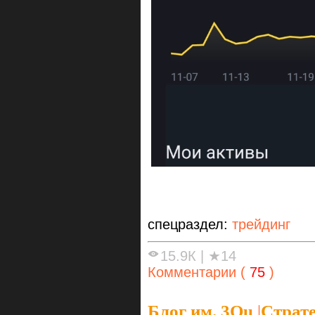
спецраздел:
трейдинг
15.9К
|
★14
Комментарии (
75
)
Блог им. 3Qu
|
Страте