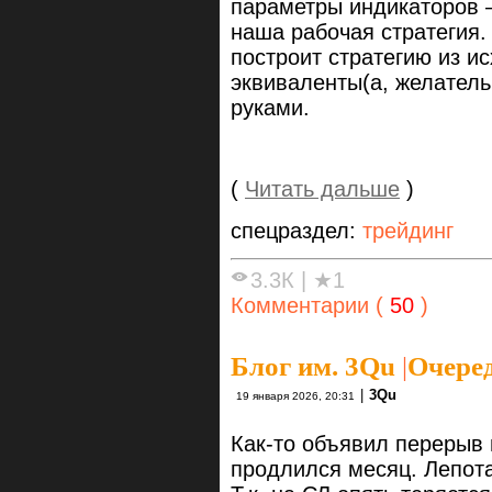
параметры индикаторов —
наша рабочая стратегия.
построит стратегию из и
эквиваленты(а, желатель
руками.
(
Читать дальше
)
спецраздел:
трейдинг
3.3К
|
★1
Комментарии (
50
)
Блог им. 3Qu
|
Очеред
|
3Qu
19 января 2026, 20:31
Как-то объявил перерыв
продлился месяц. Лепота