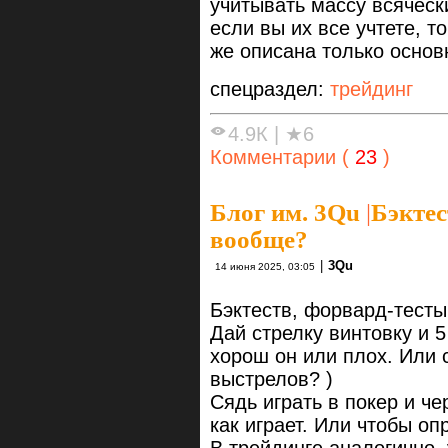
учитывать массу всяческ
если вы их все учтете, т
же описана только основ
спецраздел:
трейдинг
4.9К
|
★6
Комментарии (
23
)
Блог им. 3Qu
|
Бэктес
вообще?
|
3Qu
14 июня 2025, 03:05
Бэктеств, форвард-тесты
Дай стрелку винтовку и 5
хорош он или плох. Или 
выстрелов? )
Сядь играть в покер и че
как играет. Или чтобы о
В трейдинге аналогично,