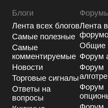
Блоги
Форум
Лента всех блогов
Лента 
форум
Самые полезные
Общие
Самые
комментируемые
Форум 
Новости
Форум
алготре
Торговые сигналы
Форум
Ответы на
опцион
вопросы
Форум