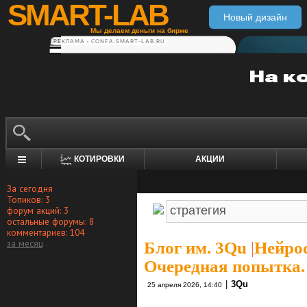
SMART-LAB
Новый дизайн
Мы делаем деньги на бирже
РЕКЛАМА • CONFA.SMART-LAB.RU
КОТИРОВКИ
АКЦИИ
За сегодня
Топиков: 3
форум акций: 3
остальные форумы: 8
комментариев: 104
за месяц
Блог им. 3Qu
|
Нейрос
Очередная попытка.
|
3Qu
25 апреля 2026, 14:40