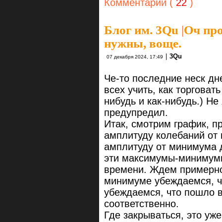
Комментарии (
22
)
Блог им. 3Qu
|
Оч про
нужны, воще.
|
3Qu
07 декабря 2024, 17:49
Че-то последние неск дн
всех учить, как торговать
нибудь и как-нибудь.) Н
предупредил.
Итак, смотрим график, п
амплитуду колебаний от
амплитуду от минимума д
эти максимумы-минимум
времени. Ждем примерно
минимуме убеждаемся, ч
убеждаемся, что пошло в
соответственно.
Где закрываться, это уж