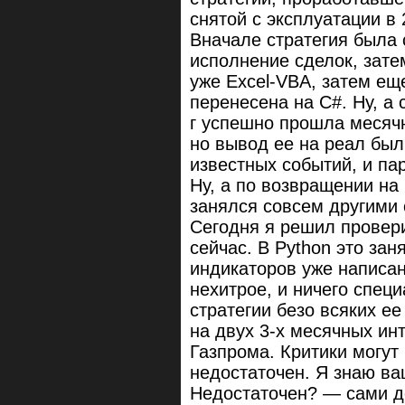
снятой с эксплуатации в 2
Вначале стратегия была 
исполнение сделок, зате
уже Excel-VBA, затем е
перенесена на C#. Ну, а
г успешно прошла месячн
но вывод ее на реал был
известных событий, и па
Ну, а по возвращении на
занялся совсем другими 
Сегодня я решил провери
сейчас. В Python это зан
индикаторов уже написан
нехитрое, и ничего спец
стратегии безо всяких е
на двух 3-х месячных и
Газпрома. Критики могут 
недостаточен. Я знаю ва
Недостаточен? — сами де