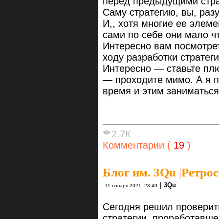
перед предыдущими стра
Саму стратегию, вы, раз
И,, хотя многие ее элем
сами по себе они мало чт
Интересно вам посмотре
ходу разработки стратег
Интересно — ставьте пл
— проходите мимо. А я п
время и этим заниматься,
2.7К
Комментарии (
19
)
Блог им. 3Qu
|
Ретрос
|
3Qu
11 января 2021, 23:49
Сегодня решил проверит
стратегии, проработавше