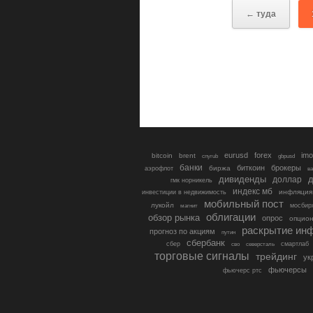
← туда
eurusd
forex
imo
bitcoin
brent
cnyrub
gbpusd
банки
биткоин
брокеры
биржа
аэрофлот
в
дивиденды
доллар
д
гмк норникель
индекс мб
инфляция
инвестиции в недвижимость
мобильный пост
лукойл
мосбир
магнит
облигации
обзор рынка
опрос
опцио
раскрытие ин
прогноз по акциям
путин
сбербанк
сбер
северсталь
смартлаб
сво
торговые сигналы
трейдинг
ук
фьючерсы
фьючерс ртс