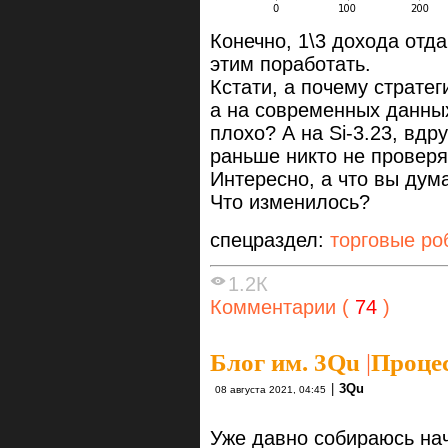
Конечно, 1\3 дохода отд
этим поработать.
Кстати, а почему страте
а на современных данных
плохо? А на Si-3.23, вдру
раньше никто не провер
Интересно, а что вы дум
Что изменилось?
спецраздел:
торговые ро
1.2К
Комментарии (
74
)
Блог им. 3Qu
|
Процес
|
3Qu
08 августа 2021, 04:45
Уже давно собираюсь нач