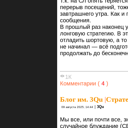
Т.к. на СЛ опять теряет
перерыв посещений, тоже
завтрашнего утра. Как и
сообщения.
В прошлый раз наконец у
лонговую стратегию. В э
отладить шортовую, а то
не начинал — всё подго
продолжать до бесконечн
1К
Комментарии (
4
)
Блог им. 3Qu
|
Страте
|
3Qu
09 августа 2025, 14:44
Мы все, или почти все, з
случайное блуждание (СБ