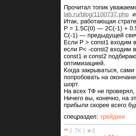
Прочитал топик уважаем
lab.ru/blog/1100737.php
и 
Итак, работающая страте
Р = 1.5С(0) — 2С(-1) + 0.
С(-1) — предыдущей све
Если Р > const1 входим 
если P< -const2 входим 
const1 и const2 подбира
оптимизацией.
Когда закрываться, сами
попробовать на окончани
шорт.
На всех ТФ не проверял, 
Ничего вы, конечно, на э
прибыли скорее всего бу
спецраздел:
трейдинг
2.7К
|
★8