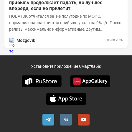
прибыль продолжает падать, но лучшее
впереди, если не прилетит
НОВАТЭК отчитался за 1-е полугодие по МСФО,
нормализованная чистая прибыль упала на 9% г/г Пресс
релизы максимально информативные, другим
компаниям в пример (тем более много цифр...
Mozgovik
05.08.2026
Установите приложение Смартлаба: