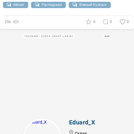
Мечел
Распадская
Южный Кузбасс
256
0
0
0
РЕКЛАМА • CONFA.SMART-LAB.RU
Eduard_X
Судак