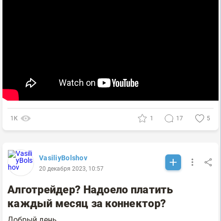
1К
1
17
5
VasiliyBolshov
20 декабря 2023, 10:57
Алготрейдер? Надоело платить
каждый месяц за коннектор?
Добрый день.