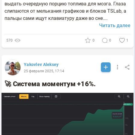
выдать очередную порцию топлива для мозга. Глаза
слипаются от мелькания графиков и блоков TSLab, а
пальцы сами ищут клавиатуру даже во сне....
Читать далее
570
0
0
1
Yakovlev Aleksey
25 февраля 2025, 17:14
🚀 Система моментум +16%.