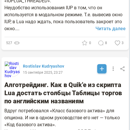
«IUPLUA_THREADED».
Неудобство использования IUP в том, что он
используется в модальном режиме. Т.е. вывесив окно
IUP, в Lua надо ждать, пока пользователь закроет это
окно....
Читать далее
527
0
8
3
Rostislav Kudryashov
15 сентября 2025, 23:27
Алготрейдинг. Как в Quik'е из скрипта
Lua достать столбцы Таблицы торгов
по английским названиям
Вдруг потребовался «Класс базового актива» для
опциона. И ни в одном руководстве его нет — только
«Код базового актива».