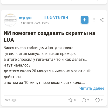
evg_gen________IIS-3-VTB-ГВН
16 апреля 2026, 10:40
ИИ помогает создавать скрипты на
LUA
бился вчера таблицами lua для квика..
гуглил читал мануалы и искал примеры.
в итоге спросил у гига-чата что и как делать..
и тут началось..
до этого около 20 минут я ничего не мог от quik
добиться.
а потом за 10 минут переписал часть кода....
Читать далее
392
0
2
2