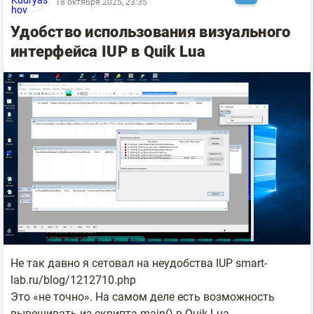
18 октября 2025, 23:35
Удобство использования визуального
интерфейса IUP в Quik Lua
Не так давно я сетовал на неудобства IUP smart-
lab.ru/blog/1212710.php
Это «не точно». На самом деле есть возможность
вывешивать из скрипта main() в Quik Lua