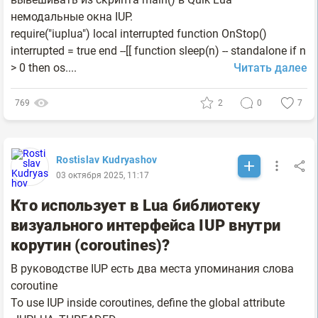
немодальные окна IUP.
require("iuplua") local interrupted function OnStop()
interrupted = true end --[[ function sleep(n) -- standalone if n
> 0 then os....
Читать далее
769
2
0
7
Rostislav Kudryashov
03 октября 2025, 11:17
Кто использует в Lua библиотеку
визуального интерфейса IUP внутри
корутин (coroutines)?
В руководстве IUP есть два места упоминания слова
coroutine
To use IUP inside coroutines, define the global attribute