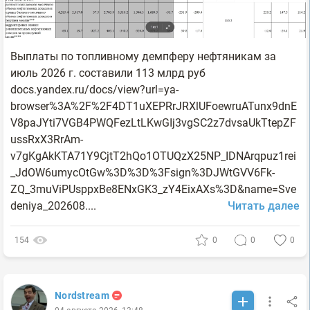
Выплаты по топливному демпферу нефтяникам за
июль 2026 г. составили 113 млрд руб
docs.yandex.ru/docs/view?url=ya-
browser%3A%2F%2F4DT1uXEPRrJRXlUFoewruATunx9dnE
V8paJYti7VGB4PWQFezLtLKwGIj3vgSC2z7dvsaUkTtepZF
ussRxX3RrAm-
v7gKgAkKTA71Y9CjtT2hQo1OTUQzX25NP_IDNArqpuz1rei
_JdOW6umycOtGw%3D%3D%3Fsign%3DJWtGVV6Fk-
ZQ_3muViPUsppxBe8ENxGK3_zY4EixAXs%3D&name=Sve
deniya_202608....
Читать далее
154
0
0
0
Nordstream