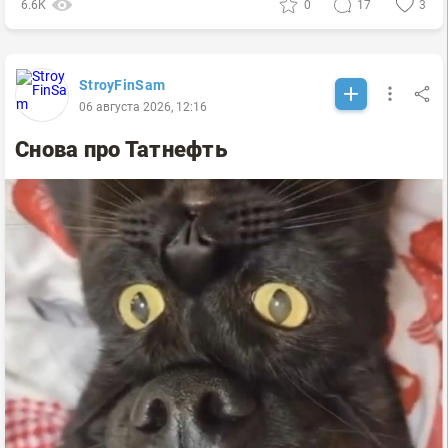
6.6К
0
17
3
StroyFinSam
06 августа 2026, 12:16
Снова про Татнефть