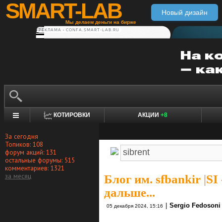
SMART-LAB
Новый дизайн
Мы делаем деньги на бирже
РЕКЛАМА • CONFA.SMART-LAB.RU
КОТИРОВКИ
АКЦИИ
+8
За сегодня
Топиков: 108
форум акций: 131
остальные форумы: 515
комментариев: 1321
за месяц
Блог им. sfbankir
|
SI
дальше...
|
Sergio Fedosoni
05 декабря 2024, 15:16