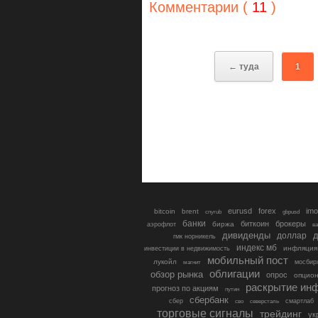
Комментарии (
11
)
← туда
1
eurusd
forex
imo
bitcoin
brent
cnyrub
gbpusd
банки
биткоин
брокеры
биржа
аэрофлот
в
дивиденды
доллар
д
гмк норникель
индекс мб
инфляция
инвестиции в недвижимость
мобильный пост
лукойл
мосбир
магнит
облигации
обзор рынка
опрос
опцио
раскрытие ин
прогноз по акциям
путин
сбербанк
сбер
северсталь
смартлаб
сво
торговые сигналы
трейдинг
ук