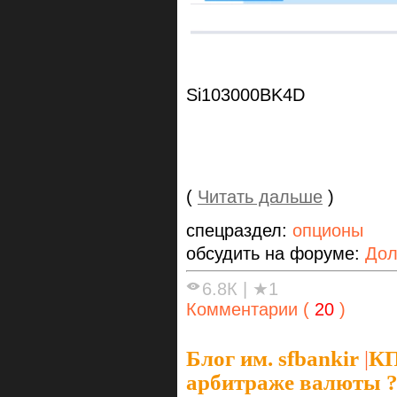
Si103000BK4D
(
Читать дальше
)
спецраздел:
опционы
обсудить на форуме:
Дол
6.8К
|
★1
Комментарии (
20
)
Блог им. sfbankir
|
КП
арбитраже валюты 