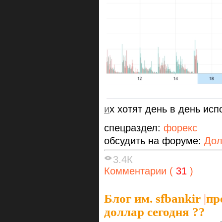
и
х хотят день в день исп
спецраздел:
форекс
обсудить на форуме:
Дол
3.4К
Комментарии (
31
)
Блог им. sfbankir
|
пр
доллар сегодня ??