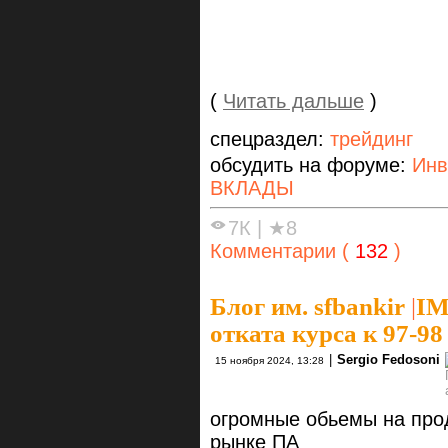
(
Читать дальше
)
спецраздел:
трейдинг
обсудить на форуме:
Инв
ВКЛАДЫ
7К
|
★8
Комментарии (
132
)
Блог им. sfbankir
|
IM
отката курса к 97-98 
|
Sergio Fedosoni
15 ноября 2024, 13:28
огромные обьемы на про
рынке ПА