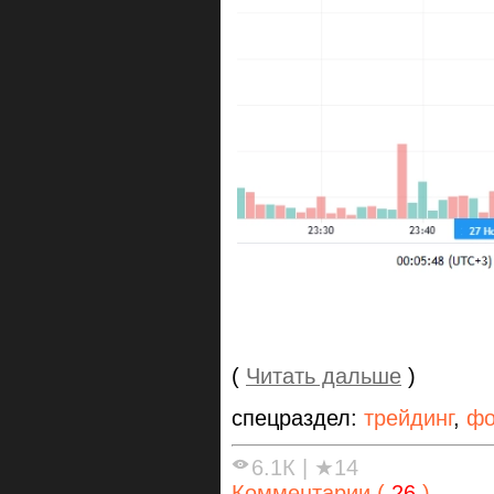
(
Читать дальше
)
спецраздел:
трейдинг
,
фо
6.1К
|
★14
Комментарии (
26
)