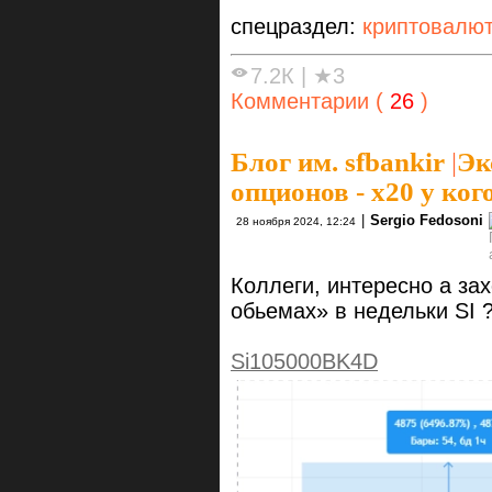
спецраздел:
криптовалю
7.2К
|
★3
Комментарии (
26
)
Блог им. sfbankir
|
Эк
опционов - х20 у ког
|
Sergio Fedosoni
28 ноября 2024, 12:24
Коллеги, интересно а з
обьемах» в недельки SI 
Si105000BK4D