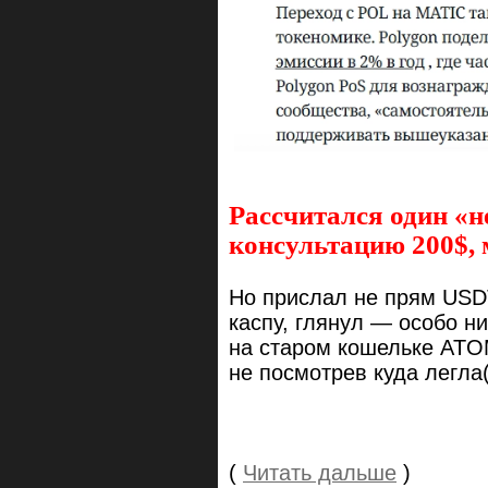
Рассчитался один «н
консультацию 200$, 
Но прислал не прям USDT
каспу, глянул — особо ни
на старом кошельке ATOM
не посмотрев куда легла(
(
Читать дальше
)