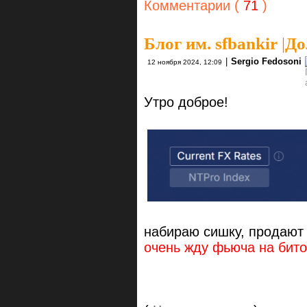
Комментарии (
71
)
Блог им. sfbankir
|
До
|
Sergio Fedosoni
12 ноября 2024, 12:09
Утро доброе!
набираю сишку, продают 
очень жду фьюча на бито