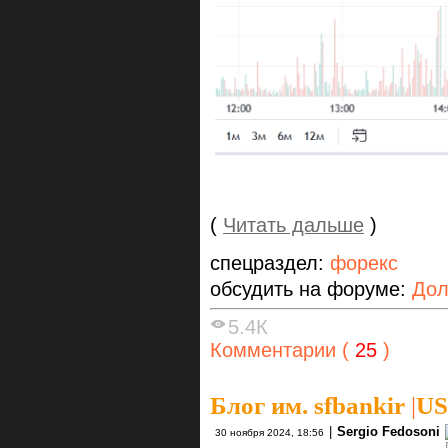
(
Читать дальше
)
спецраздел:
форекс
обсудить на форуме:
Дол
5.4К
Комментарии (
25
)
Блог им. sfbankir
|
US
|
Sergio Fedosoni
30 ноября 2024, 18:56