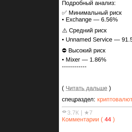
Подробный анализ:
✅ Минимальный риск
• Exchange — 6.56%
⚠️ Средний риск
• Unnamed Service — 91
⛔️ Высокий риск
• Mixer — 1.86%
------------
(
Читать дальше
)
спецраздел:
криптовалю
3.7К
|
★7
Комментарии (
44
)