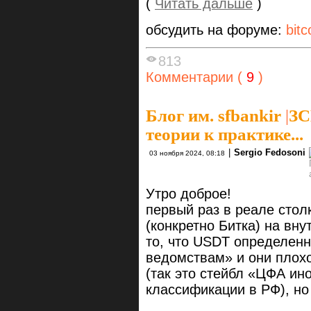
(
Читать дальше
)
обсудить на форуме:
bitc
813
Комментарии (
9
)
Блог им. sfbankir
|
ЗС
теории к практике...
|
Sergio Fedosoni
03 ноября 2024, 08:18
Утро доброе!
первый раз в реале стол
(конкретно Битка) на вну
то, что USDT определен
ведомствам» и они плохо
(так это стейбл «ЦФА ин
классификации в РФ), но