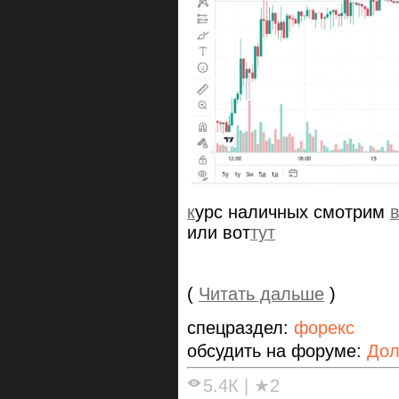
к
урс наличных смотрим
в
или вот
тут
(
Читать дальше
)
спецраздел:
форекс
обсудить на форуме:
Дол
5.4К
|
★2