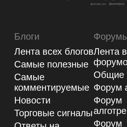
фьючерсы
фьючерс ртс
Блоги
Форум
Лента всех блогов
Лента 
форум
Самые полезные
Общие
Самые
комментируемые
Форум 
Новости
Форум
алготре
Торговые сигналы
Форум
Ответы на