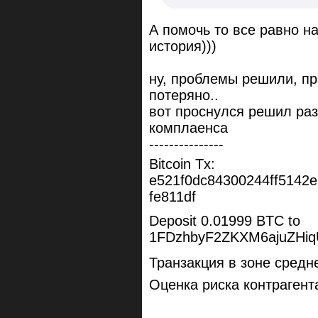
А помочь то все равно н
история)))
ну, проблемы решили, пр
потеряно..
вот проснулся решил раз
комплаенса
---------------
Bitcoin Tx:
e521f0dc84300244ff5142
fe811df
Deposit 0.01999 BTC to
1FDzhbyF2ZKXM6ajuZHi
Транзакция в зоне средне
Оценка риска контрагент