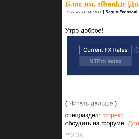
Блог им. sfbankir
|
До
|
Sergio Fedosoni
30 октября 2024, 10:24
Утро доброе!
(
Читать дальше
)
спецраздел:
форекс
обсудить на форуме:
Дол
2.3К