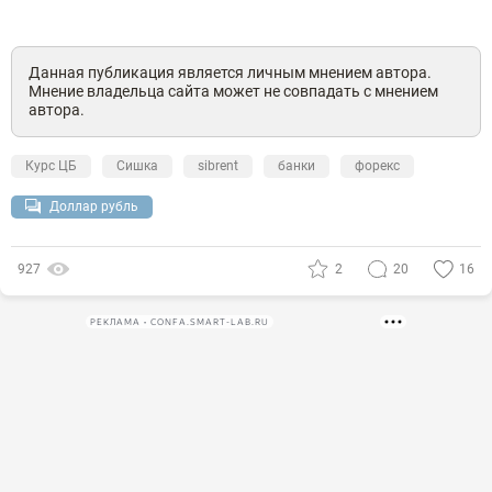
Данная публикация является личным мнением автора.
Мнение владельца сайта может не совпадать с мнением
автора.
Курс ЦБ
Сишка
sibrent
банки
форекс
Доллар рубль
927
2
20
16
РЕКЛАМА • CONFA.SMART-LAB.RU