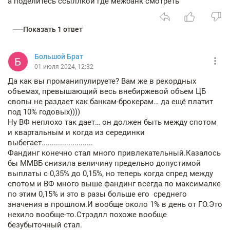
а поделитесь ссыллкой где межбанк смотреть
Показать 1 ответ
Большой Брат
01 июля 2024, 12:32
Да как вы проманипулируете? Вам же в рекордных
объемах, превышающий весь внебиржевой объем ЦБ
свопы не раздает как банкам-брокерам… да ещё платит
под 10% годовых))))
Ну ВФ неплохо так дает… он должен быть между спотом
и квартальным и когда из серединки
выбегает.........................
Фандинг конечно стал много привлекательный.Казалось
бы ММВБ снизила величину предельно допустимой
выплаты с 0,35% до 0,15%, но теперь когда спред между
спотом и ВФ много выше фандинг всегда по максималке
по этим 0,15% и это в разы больше его среднего
значения в прошлом.И вообще около 1% в день от ГО.Это
нехило вообще-то.Стрэдлл похоже вообще
безубыточный стал.