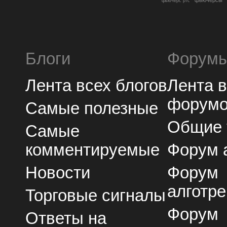
фьючерс ртс
Блоги
Форум
Лента всех блогов
Лента 
форум
Самые полезные
Общие
Самые
комментируемые
Форум 
Новости
Форум
алготре
Торговые сигналы
Форум
Ответы на