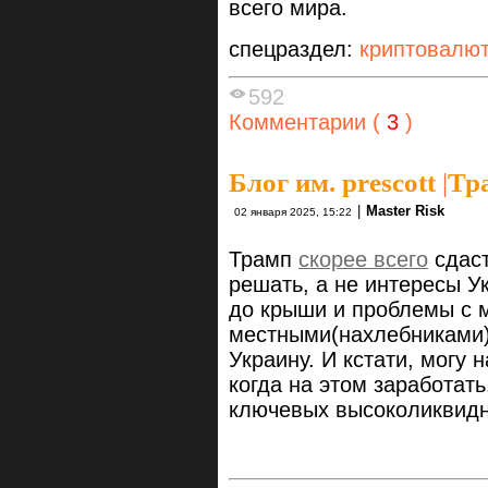
всего мира.
спецраздел:
криптовалю
592
Комментарии (
3
)
Блог им. prescott
|
Тр
|
Master Risk
02 января 2025, 15:22
Трамп
скорее всего
сдаст
решать, а не интересы У
до крыши и проблемы с 
местными(нахлебниками)
Украину. И кстати, могу
когда на этом заработат
ключевых высоколиквидн