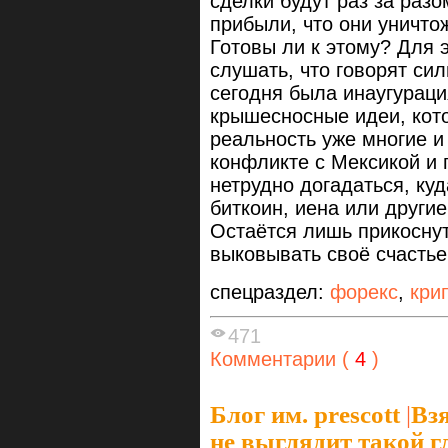
сделки будут раз за раз
прибыли, что они уничто
Готовы ли к этому? Для 
слушать, что говорят си
сегодня была инаугураци
крышесносные идеи, кот
реальность уже многие и
конфликте с Мексикой и 
нетрудно догадаться, куд
биткоин, иена или другие
Остаётся лишь прикоснут
выковывать своё счастье
спецраздел:
форекс
,
кри
471
Комментарии (
4
)
Блог им. prescott
|
Вз
не выглядит такой г