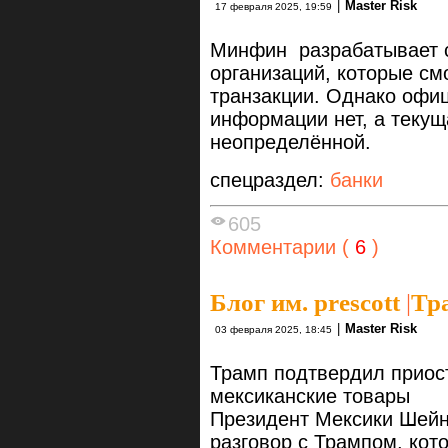
|
Master Risk
17 февраля 2025, 19:59
Минфин разрабатывает с
организаций, которые с
транзакции. Однако офи
информации нет, а текущ
неопределённой.
спецраздел:
банки
605
Комментарии (
6
)
Блог им. prescott
|
Тр
|
Master Risk
03 февраля 2025, 18:45
Трамп подтвердил приос
мексиканские товары
Президент Мексики Шейн
разговор с Трампом, кот