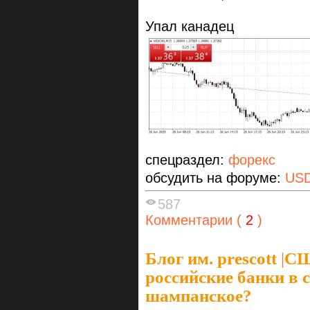
Упал канадец
спецраздел:
форекс
обсудить на форуме:
US
587
Комментарии (
2
)
Блог им. prescott
|
СШ
российские банки в 
шампанское?