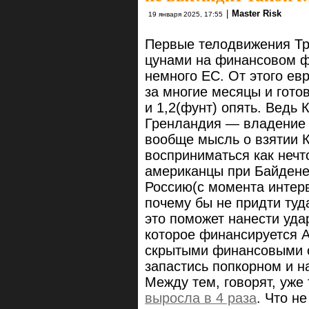
|
Master Risk
19 января 2025, 17:55
Первые телодвижения Тр
цунами на финансовом 
немного ЕС. От этого ев
за многие месяцы и гото
и 1,2(фунт) опять. Ведь
Гренландия — владение 
вообще мысль о взятии 
восприниматься как нечт
американцы при Байдене 
Россию(с момента интер
почему бы не придти туд
это поможет нанести уда
которое финансируется А
скрытыми финансовыми с
запастись попкорном и н
Между тем, говорят, уже
выросла в 4 раза
. Что н