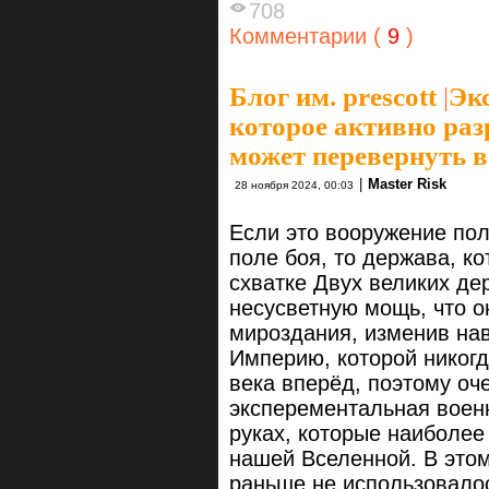
708
Комментарии (
9
)
Блог им. prescott
|
Эк
которое активно раз
может перевернуть в
|
Master Risk
28 ноября 2024, 00:03
Если это вооружение по
поле боя, то держава, ко
схватке Двух великих де
несусветную мощь, что о
мироздания, изменив нав
Империю, которой никогд
века вперёд, поэтому оч
эксперементальная военн
руках, которые наиболее
нашей Вселенной. В этом
раньше не использовало