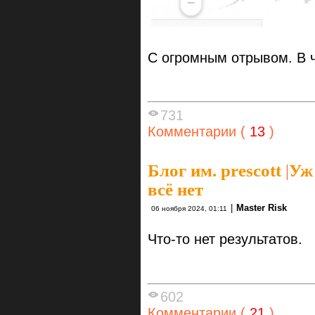
С огромным отрывом. В 
731
Комментарии (
13
)
Блог им. prescott
|
Уж
всё нет
|
Master Risk
06 ноября 2024, 01:11
Что-то нет результатов.
602
Комментарии (
21
)