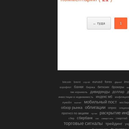
← туда
1
eurusd
forex
imo
bitcoin
brent
cnyrub
gbpusd
банки
биткоин
брокеры
биржа
аэрофлот
в
дивиденды
доллар
д
гмк норникель
индекс мб
инфляция
инвестиции в недвижимость
мобильный пост
лукойл
мосбир
магнит
облигации
обзор рынка
опрос
опцио
раскрытие ин
прогноз по акциям
путин
сбербанк
сбер
северсталь
смартлаб
сво
торговые сигналы
трейдинг
ук
фьючерсы