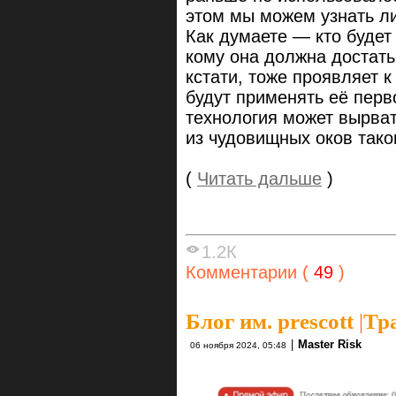
этом мы можем узнать л
Как думаете — кто будет 
кому она должна достать
кстати, тоже проявляет 
будут применять её перво
технология может вырват
из чудовищных оков таког
(
Читать дальше
)
1.2К
Комментарии (
49
)
Блог им. prescott
|
Тр
|
Master Risk
06 ноября 2024, 05:48