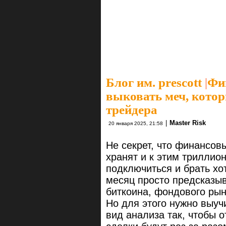
Блог им. prescott
|
Фи
выковать меч, кото
трейдера
|
Master Risk
20 января 2025, 21:58
Не секрет, что финансов
хранят и к этим триллио
подключиться и брать хо
месяц просто предсказыв
биткоина, фондового рын
Но для этого нужно выу
вид анализа так, чтобы о