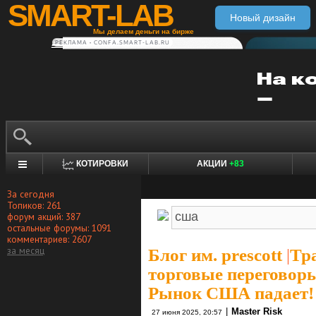
SMART-LAB
Новый дизайн
Мы делаем деньги на бирже
РЕКЛАМА • CONFA.SMART-LAB.RU
КОТИРОВКИ
АКЦИИ
+83
За сегодня
Топиков: 261
форум акций: 387
остальные форумы: 1091
комментариев: 2607
за месяц
Блог им. prescott
|
Тр
торговые переговоры
Рынок США падает!
|
Master Risk
27 июня 2025, 20:57