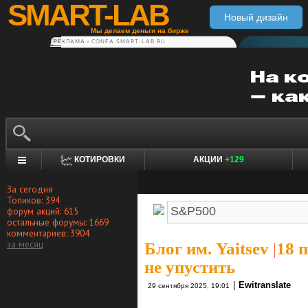
SMART-LAB
Новый дизайн
Мы делаем деньги на бирже
РЕКЛАМА • CONFA.SMART-LAB.RU
КОТИРОВКИ
АКЦИИ
+129
За сегодня
Топиков: 394
форум акций: 615
остальные форумы: 1669
комментариев: 3904
за месяц
Блог им. Yaitsev
|
18 
не упустить
|
Ewitranslate
29 сентября 2025, 19:01