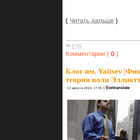
(
Читать дальше
)
179
Комментарии (
0
)
Блог им. Yaitsev
|
Фин
теория волн Эллиот
|
Ewitranslate
12 августа 2024, 17:55