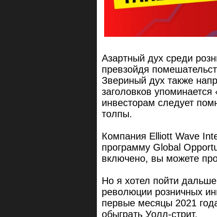
Азартный дух среди розн
превзойдя помешательств
Звериный дух также напр
заголовков упоминается 
инвесторам следует пом
толпы.
Компания Elliott Wave Int
программу Global Opportu
включено, вы можете про
Но я хотел пойти дальше
революции розничных ин
первые месяцы 2021 года
обыграть Уолл-стрит.