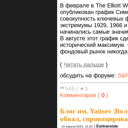
В феврале в The Elliott W
опубликован график Симо
совокупность ключевых 
экстремумы 1929, 1966 и
начинались самые значи
В августе этот график с
исторический максимум. 
фондовый рынок никогда
(
Читать дальше
)
обсудить на форуме:
S&P
545
|
★3
Комментарии (
0
)
Блог им. Yaitsev
|
Вол
обвал, спровоциров
|
Ewitranslate
10 апреля 2025, 14:20