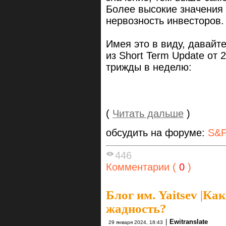
Более высокие значения
нервозность инвесторов.
Имея это в виду, давайт
из Short Term Update от 
трижды в неделю:
(
Читать дальше
)
обсудить на форуме:
S&P
446
Комментарии (
0
)
Блог им. Yaitsev
|
Как
жадность?
|
Ewitranslate
29 января 2024, 18:43