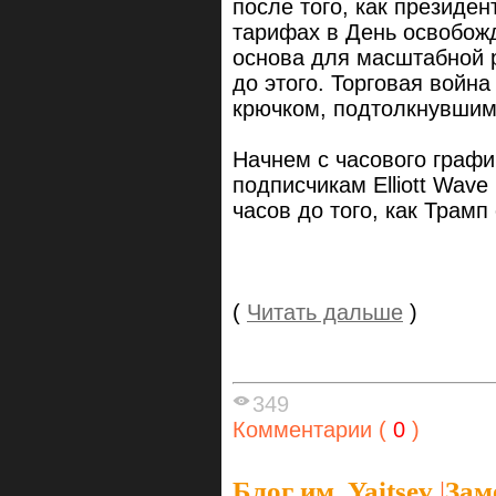
после того, как президе
тарифах в День освобожд
основа для масштабной 
до этого. Торговая войн
крючком, подтолкнувшим
Начнем с часового граф
подписчикам Elliott Wave
часов до того, как Трам
(
Читать дальше
)
349
Комментарии (
0
)
Блог им. Yaitsev
|
Зам