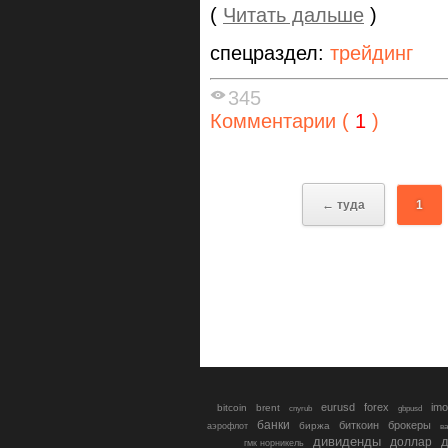
(
Читать дальше
)
спецраздел:
трейдинг
345
Комментарии (
1
)
← туда
1
eurusd
forex
imo
bitcoin
brent
cnyrub
gbpusd
банки
биткоин
брокеры
биржа
аэрофлот
в
дивиденды
доллар
д
гмк норникель