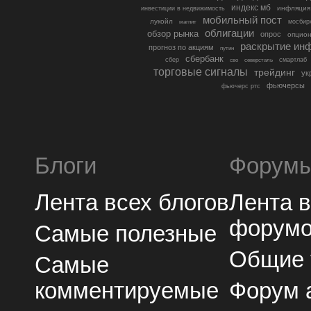
индекс мб
инфляция
инвестиции в недвижимость
мобильный пост
лукойл
мосбир
магнит
облигации
обзор рынка
опрос
опцио
раскрытие ин
прогноз по акциям
путин
сбербанк
сбер
северсталь
смартлаб
сво
торговые сигналы
трейдинг
ук
фьючерсы
фьючерс ртс
Блоги
Форум
Лента всех блогов
Лента 
форум
Самые полезные
Общие
Самые
комментируемые
Форум 