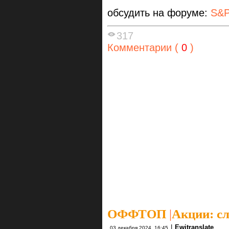
обсудить на форуме:
S&P
317
Комментарии (
0
)
ОФФТОП
|
Акции: с
|
Ewitranslate
03 декабря 2024, 16:45