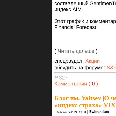
составленный SentimenTr
индекс AIM.
Этот график и комментари
Financial Forecast:
(
Читать дальше
)
спецраздел:
Акции
обсудить на форуме:
S&P
327
Комментарии (
0
)
Блог им. Yaitsev
|
О ч
«индекс страха» VIX
|
Ewitranslate
05 февраля 2024, 19:38