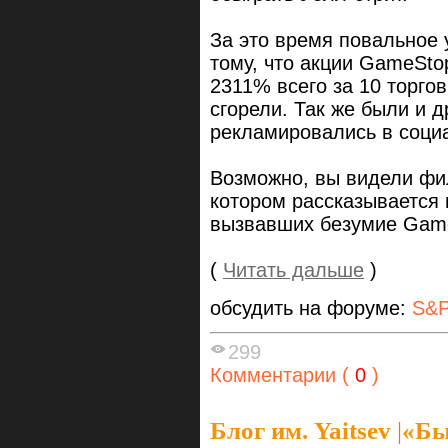
За это время повальное
тому, что акции GameSto
2311% всего за 10 торгов
сгорели. Так же были и 
рекламировались в социа
Возможно, вы видели фил
котором рассказывается 
вызвавших безумие Game
(
Читать дальше
)
обсудить на форуме:
S&P
299
Комментарии (
0
)
Блог им. Yaitsev
|
«Бы