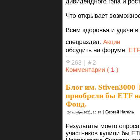
дивидендного гэпа и рос
Что открывает возможнос
Всем здоровья и удачи в 
спецраздел:
Акции
обсудить на форуме:
ET
263
|
★2
Комментарии (
1
)
Блог им. Stiven3000
|
приобрели бы ETF 
Фонд.
|
Сергей Нагель
24 ноября 2021, 16:29
Результаты моего опрос
участников купили бы ET