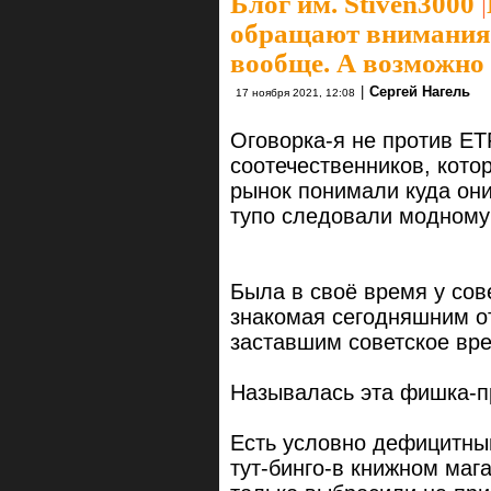
Блог им. Stiven3000
|
обращают внимания
вообще. А возможно 
|
Сергей Нагель
17 ноября 2021, 12:08
Оговорка-я не против ET
соотечественников, кот
рынок понимали куда они
тупо следовали модному
Была в своё время у сов
знакомая сегодняшним о
заставшим советское вр
Называлась эта фишка-пр
Есть условно дефицитный
тут-бинго-в книжном мага