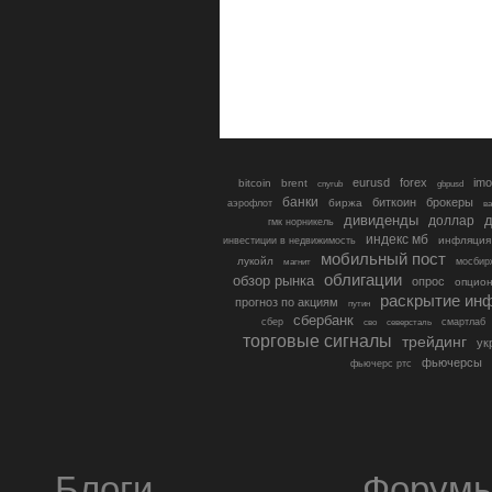
eurusd
forex
imo
bitcoin
brent
cnyrub
gbpusd
банки
биткоин
брокеры
биржа
аэрофлот
в
дивиденды
доллар
д
гмк норникель
индекс мб
инфляция
инвестиции в недвижимость
мобильный пост
лукойл
мосбир
магнит
облигации
обзор рынка
опрос
опцио
раскрытие ин
прогноз по акциям
путин
сбербанк
сбер
северсталь
смартлаб
сво
торговые сигналы
трейдинг
ук
фьючерсы
фьючерс ртс
Блоги
Форум