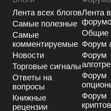
Лента всех блогов
Лента 
форум
Самые полезные
Общие
Самые
комментируемые
Форум 
Новости
Форум
алготре
Торговые сигналы
Форум
Ответы на
опцион
вопросы
Форум
Книжные
крипто
рецензии