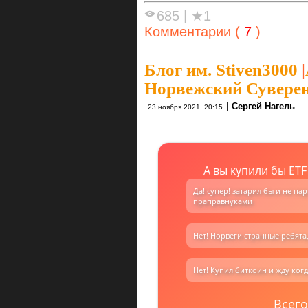
685
|
★1
Комментарии (
7
)
Блог им. Stiven3000
|
Норвежский Сувере
|
Сергей Нагель
23 ноября 2021, 20:15
А вы купили бы ET
Да! супер! затарил бы и не па
праправнуками
Нет! Норвеги странные ребята,
Нет! Купил биткоин и жду когд
Всего