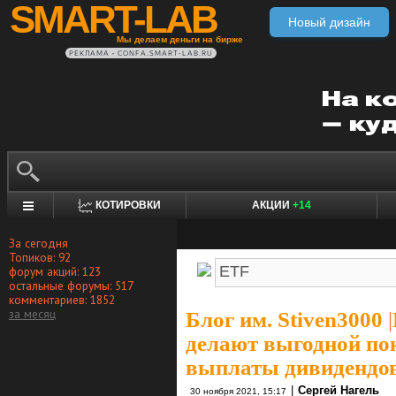
SMART-LAB
Новый дизайн
Мы делаем деньги на бирже
РЕКЛАМА • CONFA.SMART-LAB.RU
КОТИРОВКИ
АКЦИИ
+14
За сегодня
Топиков: 92
форум акций: 123
остальные форумы: 517
комментариев: 1852
за месяц
Блог им. Stiven3000
|
делают выгодной по
выплаты дивидендов 
|
Сергей Нагель
30 ноября 2021, 15:17