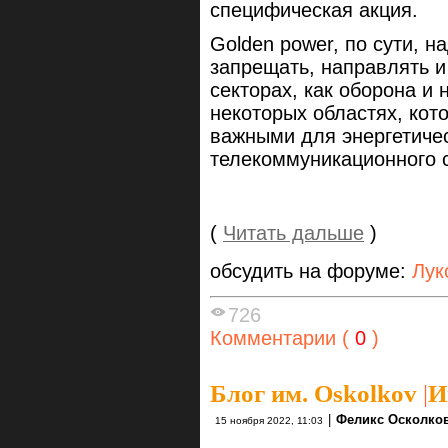
специфическая акция.
Golden power, по сути, 
запрещать, направлять и
секторах, как оборона и 
некоторых областях, кот
важными для энергетичес
телекоммуникационного 
(
Читать дальше
)
обсудить на форуме:
Лук
726
Комментарии (
0
)
Блог им. Oskolkov
|
И
|
Феликс Осколко
15 ноября 2022, 11:03