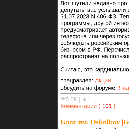
Вот шутили недавно про 
депутаты вас услышали 
31.07.2023 N 406-ФЗ. Теп
программы, другой интер
предусматривает авториз
телефона или через госу
соблюдать российским ор
бизнесом в РФ. Перечис
распространят на пользо
Считаю, это кардинально
спецраздел:
Акции
обсудить на форуме:
Янд
5.5К
|
★1
Комментарии (
101
)
Блог им. Oskolkov
|
G