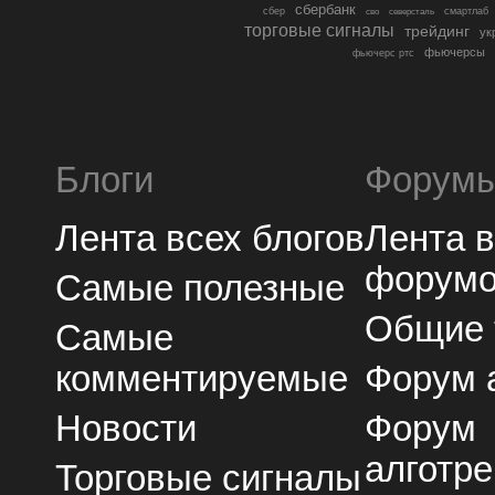
сбербанк
сбер
северсталь
смартлаб
сво
торговые сигналы
трейдинг
ук
фьючерсы
фьючерс ртс
Блоги
Форум
Лента всех блогов
Лента 
форум
Самые полезные
Общие
Самые
комментируемые
Форум 
Новости
Форум
алготре
Торговые сигналы