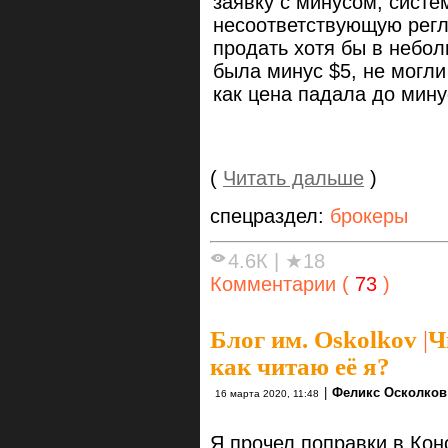
заявку с минусом, систе
несоответствующую регла
продать хотя бы в небол
была минус $5, не могли
как цена падала до мину
(
Читать дальше
)
спецраздел:
брокеры
4.6К
|
★18
Комментарии (
73
)
Блог им. Oskolkov
|
Ч
как читаю её я?
|
Феликс Осколков
16 марта 2020, 11:48
Я прочел поправки в Ко