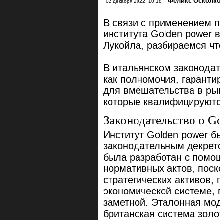
|
Феликс Осколк
02 декабря 2022, 10:18
В связи с применением 
института Golden power 
Лукойла, разбираемся что
В итальянском законодат
как полномочия, гарант
для вмешательства в ры
которые квалифицируются
Законодательство о G
Институт Golden power 
законодательным декрето
была разработан с помо
нормативных актов, пос
стратегических активов
экономической системе, 
заметной. Эталонная мод
британская система золо