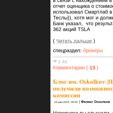
в связи с нахождением в
отчет оценщика о стоимо
использовал Смартлаб в 
Теслы)), хотя мог и долж
Банк указал, что
резуль
362 акций TSLA
(
Читать дальше
)
спецраздел:
брокеры
3.4К
Комментарии (
13
)
Блог им. Oskolkov
|
П
получили возможно
комиссии
|
Феликс Осколков
24 мая 2022, 09:55
Наверняка вы слышали, 