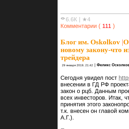
6.6К
|
★4
Комментарии (
111
)
Блог им. Oskolkov
|
О
новому закону-что и
трейдера
|
Феликс Осколко
29 января 2019, 21:42
Сегодня увидел пост
http
внесении в ГД РФ проект
закон о рцб. Данным про
всех инвесторов. Итак, ч
принятия этого законопр
т.к. внесен он главой к
А.Г.).