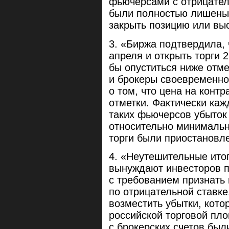
фьючерсами с отрицател
были полностью лишены 
закрыть позицию или вы
«Биржа подтвердила, 
апреля и открыть торги 
бы опуститься ниже отме
и брокеры своевременно
о том, что цена на конт
отметки. Фактически ка
таких фьючерсов убыток
относительно минимальн
торги были приостановл
«Неутешительные итог
вынуждают инвесторов п
с требованием признать
по отрицательной ставке
возместить убытки, кото
российской торговой пл
с брокерских счетов бы