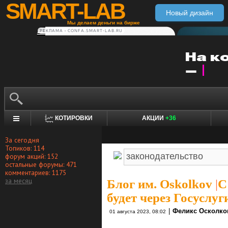
SMART-LAB
Новый дизайн
Мы делаем деньги на бирже
РЕКЛАМА • CONFA.SMART-LAB.RU
КОТИРОВКИ
АКЦИИ
+36
За сегодня
Топиков: 114
форум акций: 152
остальные форумы: 471
комментариев: 1175
за месяц
Блог им. Oskolkov
|
C
будет через Госуслуг
|
Феликс Осколко
01 августа 2023, 08:02