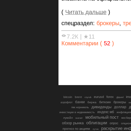
(
Читать дальше
)
спецраздел:
брокеры
,
тр
7.2К
|
★11
Комментарии (
52
)
eurusd
forex
imo
bitcoin
brent
cnyrub
gbpusd
банки
биткоин
брокеры
биржа
аэрофлот
в
дивиденды
доллар
д
гмк норникель
индекс мб
инфляция
инвестиции в недвижимость
мобильный пост
лукойл
мосбир
магнит
облигации
обзор рынка
опрос
опцио
раскрытие ин
прогноз по акциям
путин