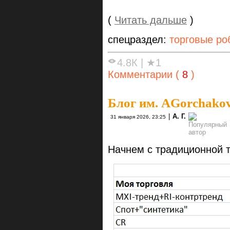
(
Читать дальше
)
спецраздел:
торговые ро
4.8К
|
★1
Комментарии (
8
)
Блог им. AGorchako
|
А. Г.
31 января 2026, 23:25
Начнем с традиционной 