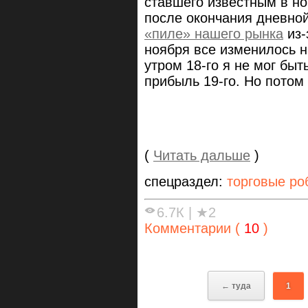
ставшего известным в но
после окончания дневной
«пиле» нашего рынка
из-
ноября все изменилось н
утром 18-го я не мог быт
прибыль 19-го. Но потом
(
Читать дальше
)
спецраздел:
торговые ро
6.7К
|
★2
Комментарии (
10
)
← туда
1