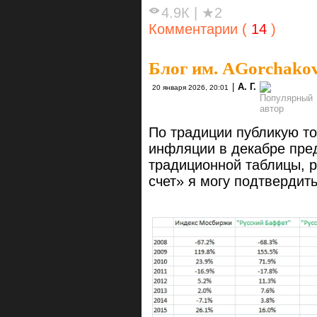
4.9К
|
★2
Комментарии (
14
)
Блог им. AGorchako
|
А. Г.
20 января 2026, 20:01
По традиции публикую то
инфляции в декабре пре
традиционной таблицы, р
счет» я могу подтверди