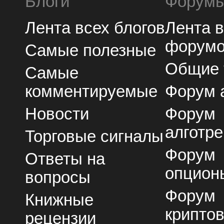
Блоги
Форум
Лента всех блогов
Лента 
форум
Самые полезные
Общие
Самые
комментируемые
Форум 
Новости
Форум
алготре
Торговые сигналы
Форум
Ответы на
опцион
вопросы
Форум
Книжные
крипто
рецензии