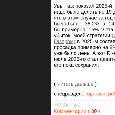
Увы, как показал 2025-й г
надо было делать не 19 д
что в этом случае за год
было бы не -36.2%, а -14
бы примерно -15% счета,
убыток моей стратегии
С
Газпром)
в 2025-м соста
просадка примерно на 8%
уже было лень. А вот RI-
июле 2025-го стал дават
его пока сохранил.
(
Читать дальше
)
спецраздел:
торговые ро
7.2К
|
★3
Комментарии (
30
)