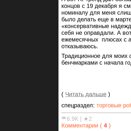
концов с 19 декабря я см
номиналу для меня слишк
было делать еще в марте
«консервативные надежд
себя не оправдали. А вот
ежемесячных плюсах с ав
отказываюсь.
Традиционное для моих 
бенчмарками с начала г
(
Читать дальше
)
спецраздел:
торговые ро
6.9К
|
★2
Комментарии (
4
)