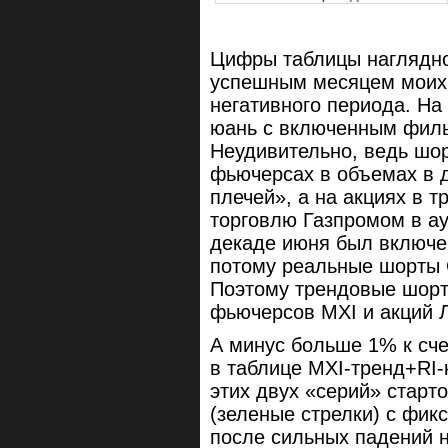
Цифры таблицы наглядно
успешным месяцем моих 
негативного периода. На
юань с включенным филь
Неудивительно, ведь шо
фьючерсах в объемах в д
плечей», а на акциях в 
торговлю Газпромом в ау
декаде июня был включе
потому реальные шорты С
Поэтому трендовые шорт
фьючерсов MXI и акций 
А минус больше 1% к сче
в таблице MXI-тренд+RI-к
этих двух «серий» старт
(зеленые стрелки) с фик
после сильных падений н