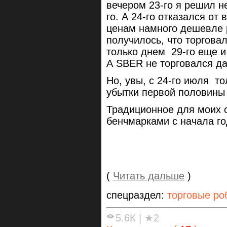
вечером 23-го я решил не
го. А 24-го отказался от 
ценам намного дешевле 
получилось, что торговал
только днем 29-го еще и
А SBER не торговался да
Но, увы, с 24-го июля т
убытки первой половины
Традиционное для моих 
бенчмарками с начала г
(
Читать дальше
)
спецраздел:
торговые ро
5.6К
|
★2