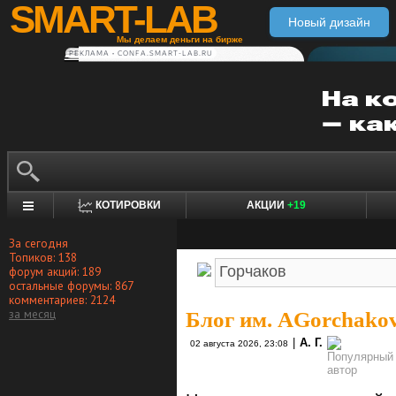
SMART-LAB
Новый дизайн
Мы делаем деньги на бирже
РЕКЛАМА • CONFA.SMART-LAB.RU
КОТИРОВКИ
АКЦИИ
+19
За сегодня
Топиков: 138
форум акций: 189
остальные форумы: 867
комментариев: 2124
за месяц
Блог им. AGorchako
|
А. Г.
02 августа 2026, 23:08