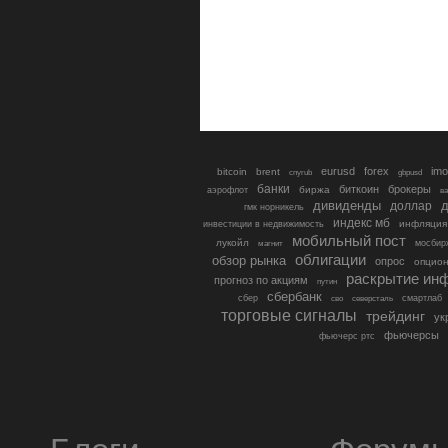
eurusd
forex
imo
bitcoin
brent
cnyrub
gbpusd
банки
биткоин
брокеры
биржа
аэрофлот
в
дивиденды
доллар
д
гмк норникель
индекс мб
инфляция
инвестиции в недвижимость
мобильный пост
лукойл
мосбир
магнит
облигации
обзор рынка
опрос
опцио
раскрытие ин
прогноз по акциям
путин
сбербанк
сбер
северсталь
смартлаб
сво
торговые сигналы
трейдинг
ук
фьючерсы
фьючерс ртс