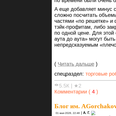
по времени были очень б
А еще добавляет минус с
сложно посчитать объемы
частями «по решетке» и 
тэйк-профитам, либо зак
по одной цене. Для этой
аута до аута» могут быт
непредсказуемым «плеч
(
Читать дальше
)
спецраздел:
торговые ро
5.5К
|
★2
Комментарии (
4
)
Блог им. AGorchako
|
А. Г.
01 мая 2026, 22:48