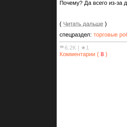
Почему? Да всего из-за д
(
Читать дальше
)
спецраздел:
торговые ро
6.2К
|
★1
Комментарии (
8
)