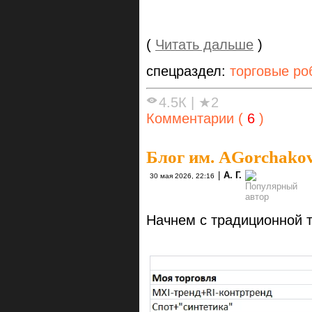
(
Читать дальше
)
спецраздел:
торговые ро
4.5К
|
★2
Комментарии (
6
)
Блог им. AGorchako
|
А. Г.
30 мая 2026, 22:16
Начнем с традиционной 