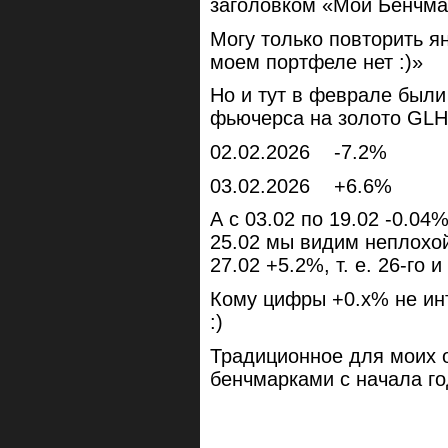
заголовком «Мой Бенчма
Могу только повторить ян
моем портфеле нет :)»
Но и тут в феврале были
фьючерса на золото GLH6
02.02.2026 -7.2%
03.02.2026 +6.6%
А с 03.02 по 19.02 -0.04%
25.02 мы видим неплохой
27.02 +5.2%, т. е. 26-го 
Кому цифры +0.х% не инт
:)
Традиционное для моих 
бенчмарками с начала г