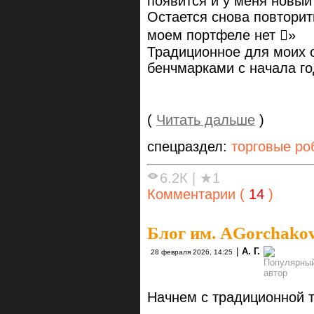
появится и у меня новый
Остается снова повторить
моем портфеле нет »
Традиционное для моих 
бенчмарками с начала го
(
Читать дальше
)
спецраздел:
торговые ро
6.2К
|
★1
Комментарии (
14
)
Блог им. AGorchako
|
А. Г.
28 февраля 2026, 14:25
Начнем с традиционной 