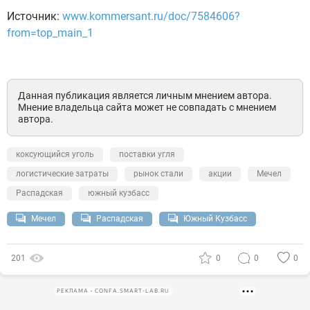
Источник:
www.kommersant.ru/doc/7584606?
from=top_main_1
Данная публикация является личным мнением автора.
Мнение владельца сайта может не совпадать с мнением
автора.
коксующийся уголь
поставки угля
логистические затраты
рынок стали
акции
Мечел
Распадская
южный кузбасс
Мечел
Распадская
Южный Кузбасс
201
0
0
0
РЕКЛАМА • CONFA.SMART-LAB.RU