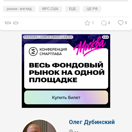
рынок - взгляд
ФРС США
ЕЦБ
ЦБ РФ
924
1
0
9
РЕКЛАМА • CONFA.SMART-LAB.RU
Олег Дубинский