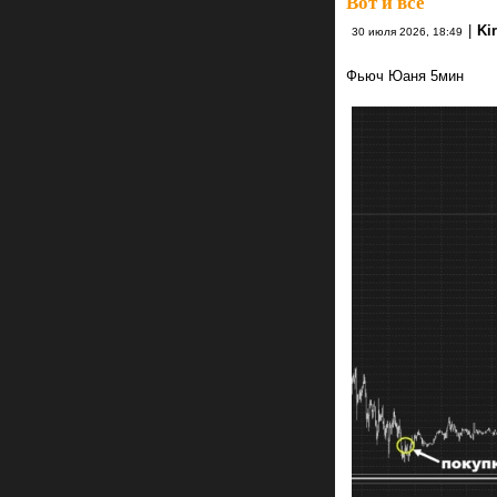
Вот и всё
|
Kir
30 июля 2026, 18:49
Фьюч Юаня 5мин