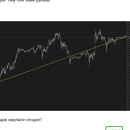
дня. Тяну лонг юаня дальше.
рдов нарубали сегодня?