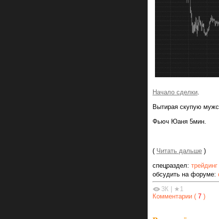
Начало сделки
.
Вытирая скупую мужск
Фьюч Юаня 5мин.
(
Читать дальше
)
спецраздел:
трейдинг
обсудить на форуме:
3К
|
★1
Комментарии (
7
)