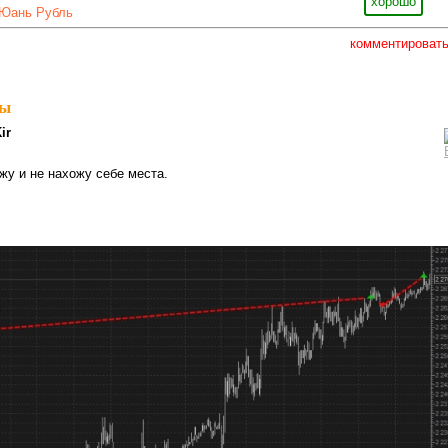
хорошо
Юань Рубль
комментироват
ны
ir
жу и не нахожу себе места.