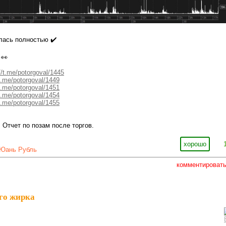
лась полностью ✔️
 👀
//t.me/potorgoval/1445
/t.me/potorgoval/1449
/t.me/potorgoval/1451
/t.me/potorgoval/1454
/t.me/potorgoval/1455
Отчет по позам после торгов.
хорошо
Юань Рубль
комментироват
го жирка