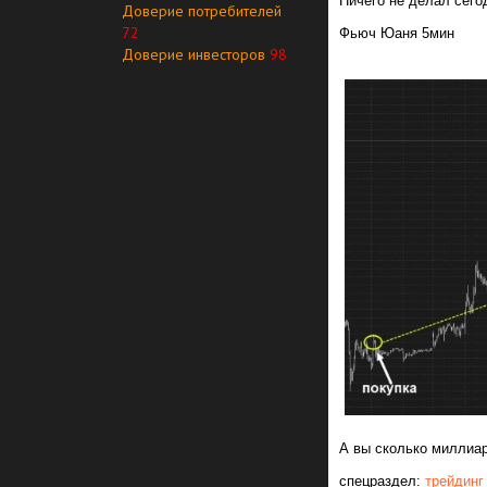
Ничего не делал сего
Доверие потребителей
72
Фьюч Юаня 5мин
Доверие инвесторов
98
А вы сколько миллиа
спецраздел:
трейдинг