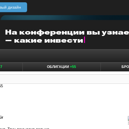
вый дизайн
17
ОБЛИГАЦИИ
+55
БР
55
ir