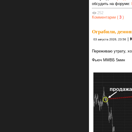
обсудить на форуме:
252
Комментарии (
3
)
Ограбили, демо
|
K
03 августа 2026, 23:56
Переживаю утрату, хо
Фьюч ММВБ 5мин