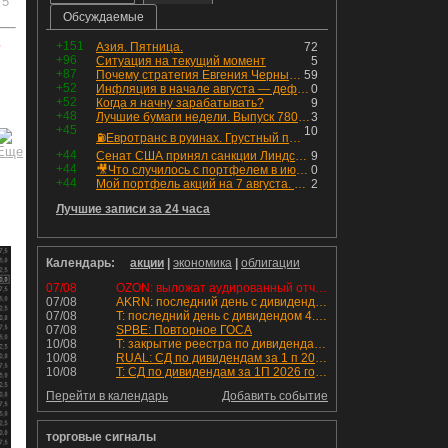
5
Обсуждаемые
ь
+151
Азия. Пятница.
72
+96
Ситуация на текущий момент
5
+87
Почему стратегия Евгения Черных приведет вас к убыткам в 2026 году
59
+52
Инфляция в начале августа — дефляция из-за топлива и плодоовощной корзины, но услуги продолжают дорожать, а рубль начал ослабевать.
0
+52
Когда я начну зарабатывать?
9
+48
Лучшие бумаги недели. Выпуск 780 – обновления для пятницы
3
+45
10
⛽️Евротранс в руинах. Грустный пост😶😞 Что изменилось в облигациях?
+44
Сенат США принял санкции Линдси Грэма против России
9
+44
🎥Что случилось с портфелем в июле - честный разбор / Инвестировать Просто
0
+44
Мой портфель акций на 7 августа. Покупки активов и реинвестирование дивидендов. Создание пассивного дохода
2
Лучшие записи за 24 часа
Календарь:
акции
|
экономика
|
облигации
07/08
OZON: выложат аудированный отчет МСФО 1П2026
07/08
AKRN: последний день с дивидендом 235 руб
07/08
T: последний день с дивидендом 4.6 руб
07/08
SPBE: Повторное ГОСА
10/08
T: закрытие реестра по дивидендам 4.6 руб
10/08
RUAL: СД по дивидендам за 1 п 2026 года.
10/08
T: СД по дивидендам за 1П 2026 года.
Перейти в календарь
Добавить событие
торговые сигналы