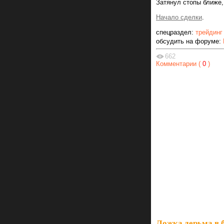
Затянул стопы ближе,
Начало сделки
.
спецраздел:
трейдинг
обсудить на форуме:
662
Комментарии (
0
)
Ложка дерьма в 