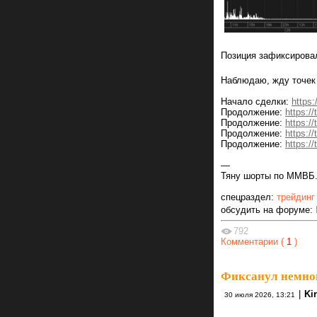
Позиция зафиксирова
Наблюдаю, жду точек
Начало сделки:
https:
Продолжение:
https:/
Продолжение:
https:/
Продолжение:
https:/
Продолжение:
https:/
—
Тяну шорты по ММВБ. 
спецраздел:
трейдинг
обсудить на форуме:
792
Комментарии (
1
)
Фиксанул немно
|
Kir
30 июля 2026, 13:21