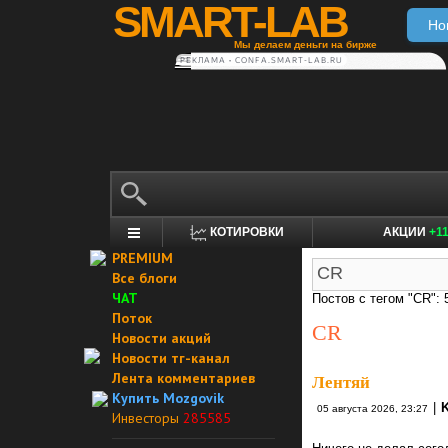
SMART-LAB
Но
Мы делаем деньги на бирже
РЕКЛАМА • CONFA.SMART-LAB.RU
КОТИРОВКИ
АКЦИИ
+1
PREMIUM
Все блоги
ЧАТ
Постов с тегом "CR": 
Поток
CR
Новости акций
Новости тг-канал
Лента комментариев
Лентяй
Купить Mozgovik
|
K
05 августа 2026, 23:27
Инвесторы
285585