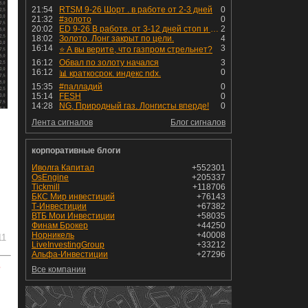
21:54
RTSM 9-26 Шорт . в работе от 2-3 дней
0
21:32
#золото
0
20:02
ED 9-26 В работе. от 3-12 дней стоп и профит установлен
2
18:02
Золото. Лонг закрыт по цели.
4
16:14
3
⭐️ А вы верите, что газпром стрельнет?
16:12
Обвал по золоту начался
3
16:12
0
📊 краткосрок. индекс ndx.
15:35
#палладий
0
15:14
FESH
0
14:28
NG, Природный газ. Лонгисты вперде!
0
Лента сигналов
Блог сигналов
корпоративные блоги
Иволга Капитал
+552301
OsEngine
+205337
Tickmill
+118706
БКС Мир инвестиций
+76143
Т-Инвестиции
+67382
ВТБ Мои Инвестиции
+58035
Финам Брокер
+44250
Норникель
+40008
11
LiveInvestingGroup
+33212
Альфа-Инвестиции
+27296
ь
Все компании