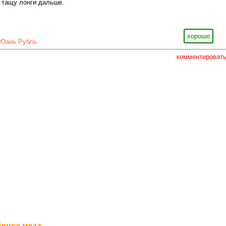
 тащу лонги дальше.
хорошо
Юань Рубль
комментироват
бочке меда