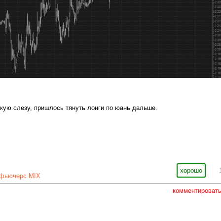
ую слезу, пришлось тянуть лонги по юань дальше.
хорошо
фьючерс MIX
комментироват