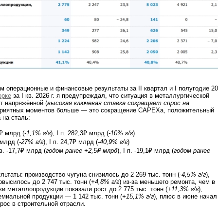
м операционные и финансовые результаты за II квартал и I полугодие 2
орке
за I кв. 2026 г. я предупреждал, что ситуация в металлургической
т напряжённой (
высокая ключевая ставка сокращает спрос на
оприятных моментов больше — это сокращение CAPEXa, положительный
 на сталь:
3₽ млрд (
-1,1% г/г
), I п. 282,3₽ млрд (
-10% г/г
)
 млрд (
-27% г/г
), I п. 24,7₽ млрд (
-40,9% г/г
)
в. -17,7₽ млрд (
годом ранее +2,5₽ млрд
), I п. -19,1₽ млрд (
годом ранее
ьтаты: производство чугуна снизилось до 2 269 тыс. тонн (
-4,5% г/г
),
высилось до 2 747 тыс. тонн (
+4,8% г/г
) из-за меньшего ремонта, чем в
и металлопродукции показали рост до 2 775 тыс. тонн (
+11,3% г/г
),
миальной продукции — 1 142 тыс. тонн (
+15,1% г/г
), плюс в июне начал
рос в строительной отрасли.