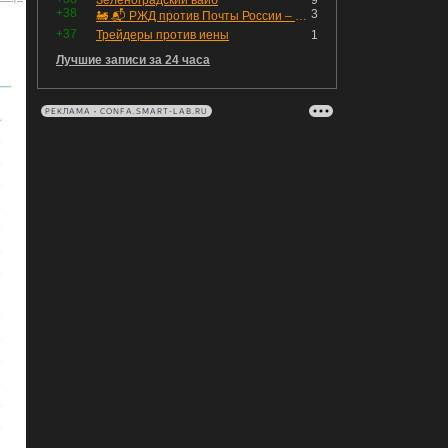
Зеленоградский вайб
9
+38
3
🚂 📬 РЖД против Почты России – Какие облигации выбрать?
+37
Трейдеры против иены
1
Лучшие записи за 24 часа
РЕКЛАМА • CONFA.SMART-LAB.RU