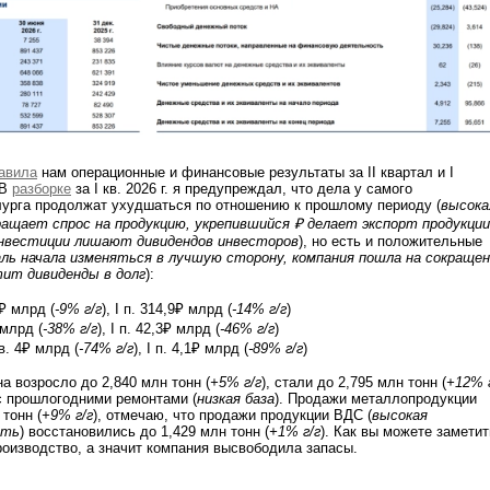
авила
нам операционные и финансовые результаты за II квартал и I
 В
разборке
за I кв. 2026 г. я предупреждал, что дела у самого
лурга продолжат ухудшаться по отношению к прошлому периоду (
высока
ращает спрос на продукцию, укрепившийся ₽ делает экспорт продукции
инвестиции лишают дивидендов инвесторов
), но есть и положительные
аль начала изменяться в лучшую сторону, компания пошла на сокраще
тит дивиденды в долг
):
5₽ млрд (
-9% г/г
), I п. 314,9₽ млрд (
-14% г/г
)
 млрд (
-38% г/г
), I п. 42,3₽ млрд (
-46% г/г
)
кв. 4₽ млрд (
-74% г/г
), I п. 4,1₽ млрд (
-89% г/г
)
а возросло до 2,840 млн тонн (
+5% г/г
), стали до 2,795 млн тонн (
+12% 
 с прошлогодними ремонтами (
низкая база
). Продажи металлопродукции
тонн (
+9% г/г
), отмечаю, что продажи продукции ВДС (
высокая
сть
) восстановились до 1,429 млн тонн (
+1% г/г
). Как вы можете заметит
оизводство, а значит компания высвободила запасы.