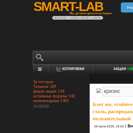
SMART-LAB
Но
Мы делаем деньги на бирже
РЕКЛАМА • CONFA.SMART-LAB.RU
КОТИРОВКИ
АКЦИИ
+1
За сегодня
Топиков: 109
форум акций: 139
остальные форумы: 542
комментариев: 1402
Блог им. svoiinve
за месяц
сталь, распрода
положительный.
|
Вл
29 июля 2026, 16:03