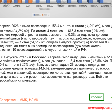
 апреле 2026 г. было произведено 153,4 млн тонн стали
(-1,9% г/г
), меся
нн стали
(-4,2% г/г
). По итогам 4 месяцев — 613,3 млн тонн (
-2% г/г
),
т, что мировой спрос на сталь вырастет на 0,3% за год, пока до цели
елитейщиков (
как по производству, так и по потреблению, поэтому от
 зависит
) —
Китай
(
54,5% от общего выпуска продукции
) произвёл 83,6
 поднебесная тянет вниз всемирное производство (
при этом Китай
), из топ-10 производителей в минусе только Китай и РФ.
а с выпуском стали в
России
? В апреле было выпущено 5 млн тонн (
-12
пы падения продолжаются
), месяцем ранее — 5,4 млн тонн (
-11,4% г/г
). 
,6 млн тонн (
-12% г/г
). Выпуск стали падает 25 месяцев подряд, во
орогие кредиты (
ставка 14,5%
), замедляющееся строительство (
спрос
ний, так и внешний
), перестроение логистики, крепкий ₽, санкции, новые
ая цена на сталь и ремонтные мероприятия на производствах. Всё это
 российских сталеваров:
хорошо
Северсталь
,
ММК
,
НЛМК
комментироват