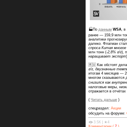
🏭По
данным
WSA
, в
ранее — 159,9 млн то
аналитики прогнозирую
далеко. Флагман стал
спроса Китая многое
млн тонн (
-2,8% г/г
),
наращивает экспорт
🇷🇺 Как обстоят дел
г/г, двузначные тем
итогам 4 месяцев — 20
многом сказываются д
снизился как внутрен
налоговые меры, низк
отражается в отчётах
(
Читать дальше
)
спецраздел:
Акции
обсудить на форуме:
3.5К
|
★4
Комментарии (
7
)