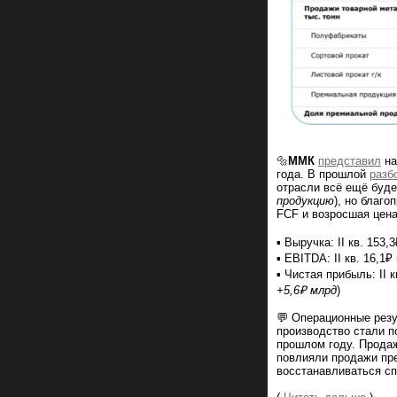
🔩
ММК
представил
на
года. В прошлой
разб
отрасли всё ещё буде
продукцию
), но благ
FCF и возросшая цена
▪️ Выручка: II кв. 153,
▪️ EBITDA: II кв. 16,1₽
▪️ Чистая прибыль: II к
+5,6₽ млрд
)
💬 Операционные резул
производство стали по
прошлом году. Продаж
повлияли продажи пре
восстанавливаться сп