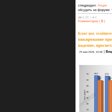
спецраздел:
Акции
обсудить на форуме:
6.6К
|
★4
Комментарии (
0
)
Блог им. svoiinve
пикирование про
падение, просвет
|
Вла
25 мая 2026, 10:48