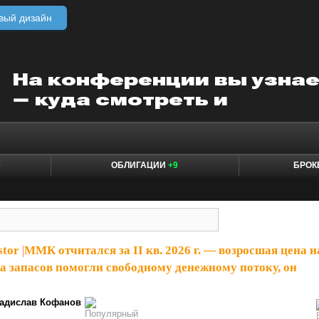
вый дизайн
0
ОБЛИГАЦИИ
+9
БРО
stor
|
ММК отчитался за II кв. 2026 г. — возросшая цена н
жа запасов помогли свободному денежному потоку, он
адислав Кофанов