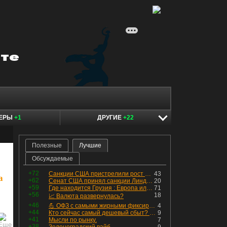
КЕРЫ
+1
ДРУГИЕ
+22
Полезные
Лучшие
Обсуждаемые
+72
Санкции США пристрелили рост акций в России
43
а
+62
Сенат США принял санкции Линдси Грэма против России
20
+59
Где находится Грузия : Европа или Азия
71
+56
18
📈 Валюта развернулась?
+46
💪 ОФЗ с самыми жирными фиксированными купонами
4
+44
Кто сейчас самый дешевый сбыт? Сводный пост по сбытовым компаниям по отчетам РСБУ за Q2 26г.
9
+41
Мысли по рынку.
7
+38