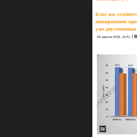
Блог им. svoiinve
пикирование прод
уже двухзначные
|
В
28 апреля 2026, 16:51