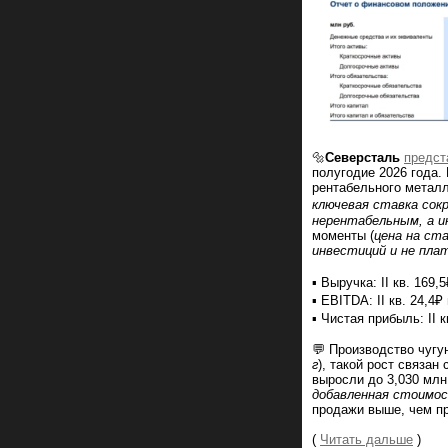
🔩
Северсталь
предст
полугодие 2026 года.
рентабельного метал
ключевая ставка сок
нерентабельным, а 
моменты (
цена на ст
инвестиций и не пла
▪️ Выручка: II кв. 169,
▪️ EBITDA: II кв. 24,4₽
▪️ Чистая прибыль: II 
💬 Производство чугун
г
), такой рост связан
выросли до 3,030 млн 
добавленная стоимо
продажи выше, чем пр
(
Читать дальше
)