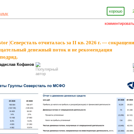
хорошо
ММК
комментироват
stor
|
Северсталь отчиталась за II кв. 2026 г. — сокращен
ицательный денежный поток и не рекомендация
 подряд.
адислав Кофанов