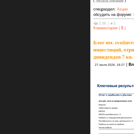
(
Читать дальше
)
спецраздел:
Акции
обсудить на форуме:
3.8К
|
★5
Комментарии (
5
)
Блог им. svoiinve
инвестиций, отр
дивидендов 7 кв.
|
Вл
27 июля 2026, 19:27