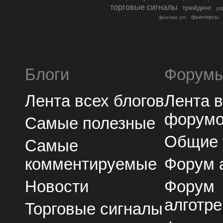
торговые сигналы
трейдинг
ук
фьючерсы
фьючерс ртс
Блоги
Форум
Лента всех блогов
Лента 
форум
Самые полезные
Общие
Самые
комментируемые
Форум 
Новости
Форум
алготре
Торговые сигналы