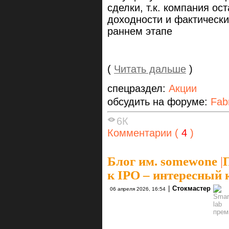
сделки, т.к. компания ос
доходности и фактически
раннем этапе
(
Читать дальше
)
спецраздел:
Акции
обсудить на форуме:
Fab
6К
Комментарии (
4
)
Блог им. somewone
|
к IPO – интересный 
|
Стокмастер
06 апреля 2026, 16:54