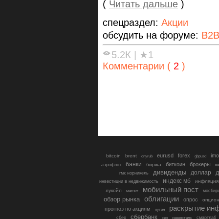
(
Читать дальше
)
спецраздел:
Акции
обсудить на форуме:
B2B
5.2К
|
★1
Комментарии (
2
)
eurusd
forex
imo
bitcoin
brent
cnyrub
gbpusd
банки
биткоин
брокеры
биржа
аэрофлот
в
дивиденды
доллар
д
гмк норникель
индекс мб
инфляция
инвестиции в недвижимость
мобильный пост
лукойл
мосбир
магнит
облигации
обзор рынка
опрос
опцио
раскрытие ин
прогноз по акциям
путин
сбербанк
сбер
северсталь
смартлаб
сво