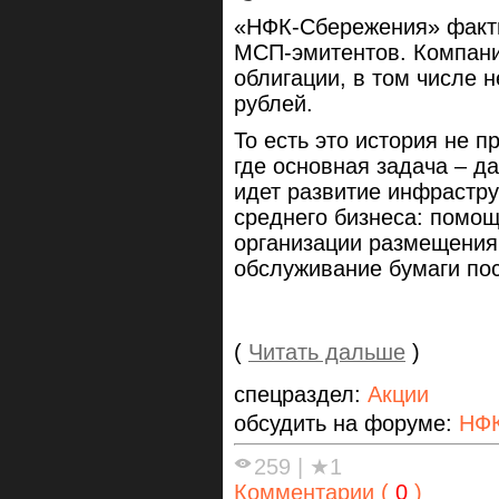
«НФК-Сбережения» факти
МСП-эмитентов. Компани
облигации, в том числе 
рублей.
То есть это история не п
где основная задача – да
идет развитие инфрастру
среднего бизнеса: помощ
организации размещения
обслуживание бумаги по
(
Читать дальше
)
спецраздел:
Акции
обсудить на форуме:
НФК
259
|
★1
Комментарии (
0
)