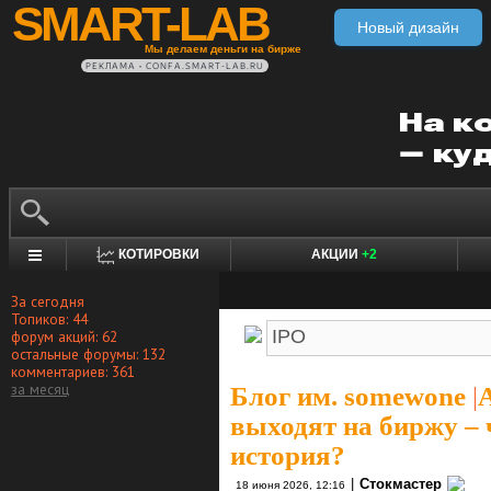
SMART-LAB
Новый дизайн
Мы делаем деньги на бирже
РЕКЛАМА • CONFA.SMART-LAB.RU
КОТИРОВКИ
АКЦИИ
+2
За сегодня
Топиков: 44
форум акций: 62
остальные форумы: 132
комментариев: 361
за месяц
Блог им. somewone
|
выходят на биржу – 
история?
|
Стокмастер
18 июня 2026, 12:16