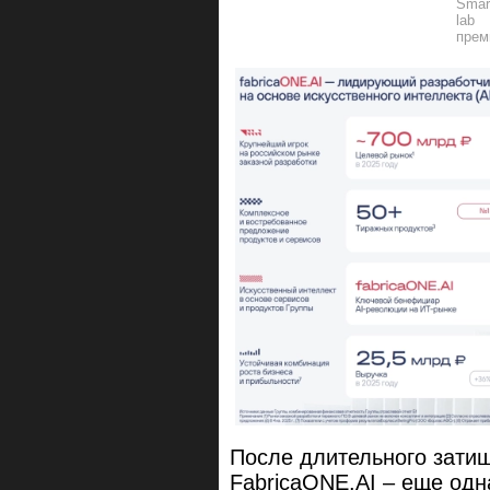
После длительного затиш
FabricaONE.AI – еще одн