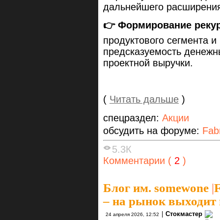
дальнейшего расширения
👉 Формирование реку
продуктового сегмента 
предсказуемость денежны
проектной выручки.
(
Читать дальше
)
спецраздел:
Акции
обсудить на форуме:
Fab
5.3К
Комментарии (
2
)
Блог им. somewone
|
– на рынок выходит
|
Стокмастер
24 апреля 2026, 12:52