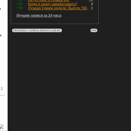
Артур Хейс о пузыре ИИ
16
+52
Когда я начну зарабатывать?
9
+48
Лучшие бумаги недели. Выпуск 780 – обновления для пятницы
3
в
Лучшие записи за 24 часа
РЕКЛАМА • CONFA.SMART-LAB.RU
ь
3
ь