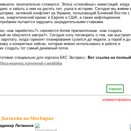
ривыкли, окончательно сломался. Эпоха «спокойных» инвестиций, когда
декс и забыть о нем на десять лет, ушла в историю. Сегодня мы живем 
 шторма: затяжной конфликт на Украине, полыхающий Ближний Восток с
а, энергетический кризис в Европе и США, а также инфляционное
нтробанки пытаются задушить заградительными ставками.
рос «как заработать?» сменяется более прагматичным: «как создать
рый не обнулится завтра?». Сегодня хочу поговорить о том, как выстроит
зарплату, когда горизонт планирования сузился до недели, а порой и до
кажу о конкретных кейсах, которые можно использовать в работе и
их создать тот самый денежный поток.
дготовил специально для портала БКС Экспресс.
Вот ссылка на полный
//bcs-express.ru/novosti-i-analitika
хорошо
комментироват
1
|
Биткойн на Мосбирже
адимир Литвинов