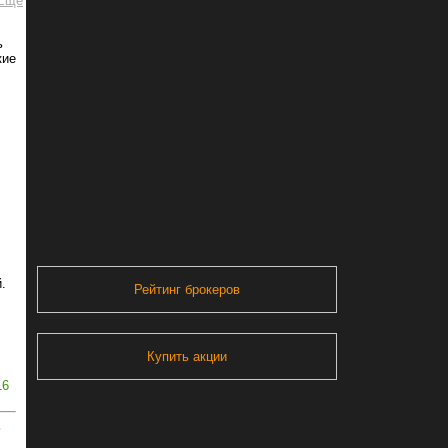
ь
кие
.
Рейтинг брокеров
Купить акции
16
ь