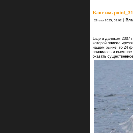
Блог им. point_3
|
Вла
28 мая 2025, 09:02
Еще в далеком 2007 г
которой описал чрезв
нашем рынке, то 24 ф
появилось и смежное
оказать существенное