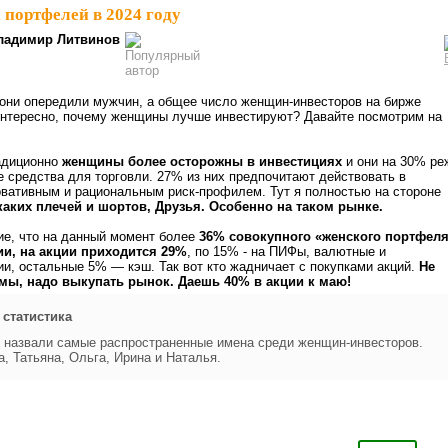
 портфелей в 2024 году
ладимир Литвинов
они опередили мужчин, а общее число женщин-инвесторов на бирже
Интересно, почему женщины лучше инвестируют? Давайте посмотрим на
радиционно
женщины более осторожны в инвестициях
и они на 30% ре
 средства для торговли. 27% из них предпочитают действовать в
рвативным и рациональным риск-профилем. Тут я полностью на стороне
каких плечей и шортов, Друзья. Особенно на таком рынке.
ие, что на данный момент более
36% совокупного «женского портфел
ии, на акции приходится 29%
, по 15% - на ПИФы, валютные и
, остальные 5% — кэш. Так вот кто жадничает с покупками акций.
Не
амы, надо выкупать рынок. Даешь 40% в акции к маю!
статистика
 назвали самые распространенные имена среди женщин-инвесторов.
, Татьяна, Ольга, Ирина и Наталья.