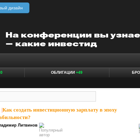
вый дизайн
10
ОБЛИГАЦИИ
+49
БР
1
|
Как создать инвестиционную зарплату в эпоху
абильности?
ладимир Литвинов