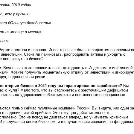
ровни 2019 года»
, чем у прочих»
дают бОльшую доходность»
т из месяца в месяц»
иции»
бирже сложная и нервная. Инвесторы все больше задаются вопросами о
инвестиций. Стоит ли паниковать, распродавать активы и уходить с
 все вкинуть в бизнес?
. Вечно вы хотите сравнить свою доходность с Индексом, с инфляцией,
ами. Хотите получить моментальную отдачу от инвестиций и игнорируе
круг, недооценивая риски.
что открыв бизнес в 2024 году вы гарантированно заработаете?
Вы
ес с нуля? Мало того, что вы столкнетесь с жесточайшим дефицитом
поритесь на удорожание себестоимости и повышенные операционные
ваются прямо сейчас публичные компании России. Вы видите, как один за
 о падении чистой прибыли. Это текущая действительность.
сполезно. Это не повод не двигаться вперед, но учитывать кризисные
И в случае со своим бизнесом, и в случае инвестирования на фондовом