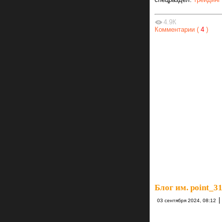
4.9К
Комментарии (
4
)
Блог им. point_3
|
03 сентября 2024, 08:12