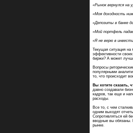
«Рынок вернулся на у
«Моя доходность ниже
«Депозиты в банке 
«Мой портфель падае
«Я не верю в инвест
Текущая ситуация на 
эффективности своих 
биржи? А может лучше
Вопросы риторические
популярными аналитик
то, что происходит во
Вы хотите сказать, 
давно создавали бизн
кадров, так еще и на
расходы.
Все то, с чем сталки
одним выходят отчеты
Сопротивляться ей бе
вводные вы обязаны. 
рынке.