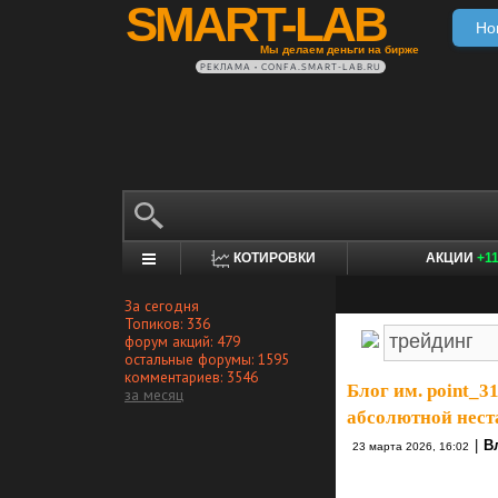
SMART-LAB
Но
Мы делаем деньги на бирже
РЕКЛАМА • CONFA.SMART-LAB.RU
КОТИРОВКИ
АКЦИИ
+1
За сегодня
Топиков: 336
форум акций: 479
остальные форумы: 1595
комментариев: 3546
Блог им. point_3
за месяц
абсолютной нест
|
В
23 марта 2026, 16:02