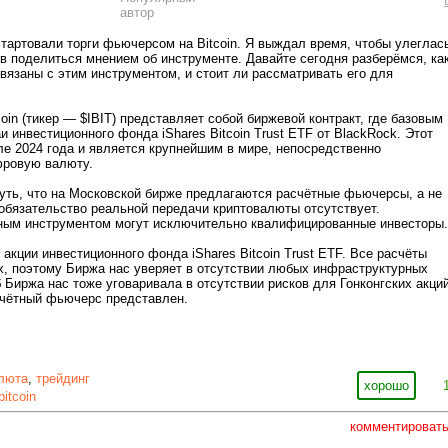
тартовали торги фьючерсом на Bitcoin. Я выждал время, чтобы улеглас
ов поделиться мнением об инструменте. Давайте сегодня разберёмся, ка
связаны с этим инструментом, и стоит ли рассматривать его для
oin (тикер — $IBIT) представляет собой биржевой контракт, где базовым
 инвестиционного фонда iShares Bitcoin Trust ETF от BlackRock. Этот
е 2024 года и является крупнейшим в мире, непосредственно
ровую валюту.
ть, что на Московской бирже предлагаются расчётные фьючерсы, а не
 обязательство реальной передачи криптовалюты отсутствует.
ным инструментом могут исключительно квалифицированные инвесторы.
акции инвестиционного фонда iShares Bitcoin Trust ETF. Все расчёты
х, поэтому Биржа нас уверяет в отсутствии любых инфраструктурных
 Биржа нас тоже уговаривала в отсутствии рисков для Гонконгских акций
счётный фьючерс представлен.
люта
,
трейдинг
хорошо
bitcoin
комментироват