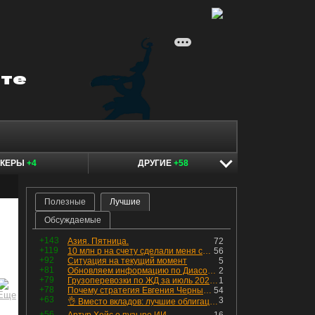
ОКЕРЫ
+4
ДРУГИЕ
+58
Полезные
Лучшие
Обсуждаемые
+143
Азия. Пятница.
72
+119
10 млн р на счету сделали меня счастливым? Ожидание vs Реальность!
56
+92
Ситуация на текущий момент
5
+81
Обновляем информацию по Диасофту: дивиденды и выкуп
2
+79
Грузоперевозки по ЖД за июль 2026 г. — четвёртый месяц подряд роста, чёрные металлы на уровне прошлого года, а каменный уголь в плюсе.
1
+78
Почему стратегия Евгения Черных приведет вас к убыткам в 2026 году
54
+63
3
👌 Вместо вкладов: лучшие облигации — только супер надёжные
+56