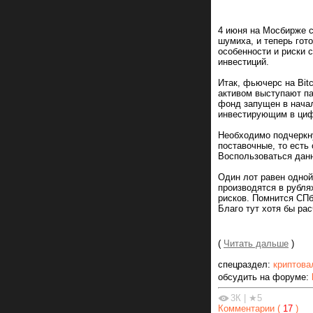
4 июня на Мосбирже с
шумиха, и теперь гот
особенности и риски 
инвестиций.
Итак, фьючерс на Bitc
активом выступают паи
фонд запущен в начал
инвестирующим в циф
Необходимо подчеркну
поставочные, то есть
Воспользоваться дан
Один лот равен одной 
производятся в рубля
рисков. Помнится СПб
Благо тут хотя бы ра
(
Читать дальше
)
спецраздел:
криптова
обсудить на форуме:
3К
|
★5
Комментарии (
17
)