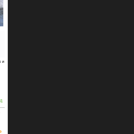
к и
31
ь
ю