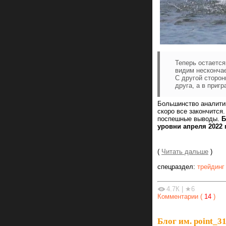
Теперь остается
видим нескончае
С другой сторон
друга, а в приг
Большинство аналитик
скоро все закончится.
поспешные выводы.
Б
уровни апреля 2022 
(
Читать дальше
)
спецраздел:
трейдинг
4.7К
|
★6
Комментарии (
14
)
Блог им. point_3