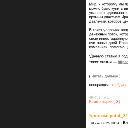
Мир, к которому мы п
можно было купить ин
условиях идеального
прямым участием Иран
давление, которое це
В таких условиях воп
денежный поток, кото
свою инвестиционную 
считанных дней. Расс
компаниях, помогающ
❗️Данную статью я по
текст статьи —
https:
(
Читать дальше
)
спецраздел:
трейдинг
451
|
★1
Комментарии (
0
)
Блог им. point_3
|
Вл
18 июня 2025, 08:54