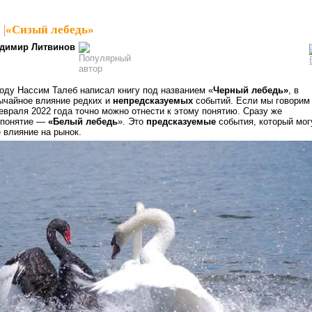
1
|
«Сизый лебедь»
димир Литвинов
оду Нассим Талеб написал книгу под названием «
Черный лебедь»
, в
ычайное влияние редких и
непредсказуемых
событий. Если мы говорим
евраля 2022 года точно можно отнести к этому понятию. Сразу же
 понятие —
«Белый лебедь
». Это
предсказуемые
события, который мог
 влияние на рынок.