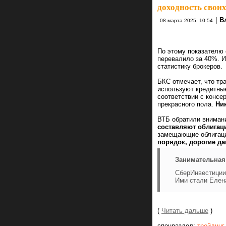
доходность своих
|
В
08 марта 2025, 10:54
По этому показателю 
перевалило за 40%. 
статистику брокеров.
БКС отмечает, что т
используют кредитные
соответствии с консе
прекрасного пола.
Ни
ВТБ обратили вниман
составляют облигац
замещающие облигации
порядок, дорогие д
Занимательная 
СберИнвестиции
Ими стали Елена
(
Читать дальше
)
спецраздел:
трейдинг