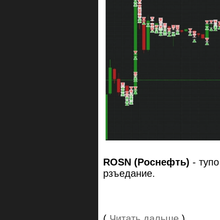
ROSN (Роснефть)
- тупо
рзъедание.
(
Читать дальше
)