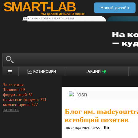
SMART-LAB
Новый дизайн
Мы делаем деньги на бирже
РЕКЛАМА • CONFA.SMART-LAB.RU
КОТИРОВКИ
АКЦИИ
+9
За сегодня
Топиков: 49
форум акций: 51
остальные форумы: 211
комментариев: 527
за месяц
Блог им. madeyourtr
всеобщий позитив
|
Kir
06 ноября 2024, 23:55