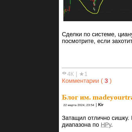
Сделки по системе, циану
посмотрите, если захотит
4К
|
★1
Комментарии (
3
)
Блог им. madeyourtr
|
Kir
22 марта 2024, 23:54
Затащил отлично сишку.
диапазона по
НРу
.