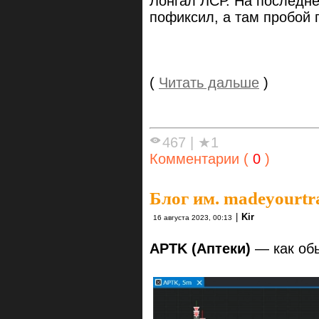
Лонгал ЛСР. На последне
пофиксил, а там пробой 
(
Читать дальше
)
467
|
★1
Комментарии (
0
)
Блог им. madeyourtr
|
Kir
16 августа 2023, 00:13
APTK (Аптеки)
— как обы