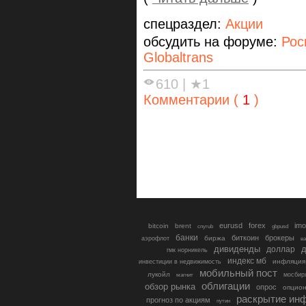
спецраздел:
Акции
обсудить на форуме:
Рос
Globaltrans
610
|
★1
Комментарии (
1
)
eurusd
forex
imo
bitcoin
brent
cnyrub
gbpusd
банки
биткоин
брокеры
биржа
аэрофлот
в
дивиденды
доллар
д
гмк норникель
индекс мб
инфляция
инвестиции в недвижимость
мобильный пост
лукойл
мосбир
магнит
облигации
обзор рынка
опрос
опцио
раскрытие ин
прогноз по акциям
путин