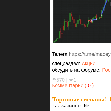
Телега
https://t.me/madey
спецраздел:
Акции
обсудить на форуме:
Рос
570
|
★1
Комментарии (
0
)
Торговые сигналы!
|
|
Kir
17 октября 2023, 00:08