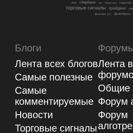
сбербанк
сбер
северсталь
смартлаб
сво
торговые сигналы
трейдинг
ук
фьючерсы
фьючерс ртс
Блоги
Форум
Лента всех блогов
Лента 
форум
Самые полезные
Общие
Самые
комментируемые
Форум 
Новости
Форум
алготре
Торговые сигналы