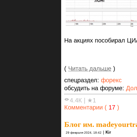
На акциях пособирал Ц
(
Читать дальше
)
спецраздел:
форекс
обсудить на форуме:
Дол
4.4К
|
★1
Комментарии (
17
)
Блог им. madeyourtr
|
Kir
29 февраля 2024, 18:42