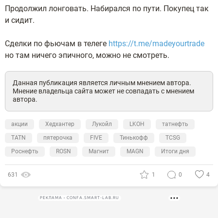
Продолжил лонговать. Набирался по пути. Покупец так
и сидит.
Сделки по фьючам в телеге
https://t.me/madeyourtrade
но там ничего эпичного, можно не смотреть.
Данная публикация является личным мнением автора.
Мнение владельца сайта может не совпадать с мнением
автора.
акции
Хедхантер
Лукойл
LKOH
татнефть
TATN
пятерочка
FIVE
Тинькофф
TCSG
Роснефть
ROSN
Магнит
MAGN
Итоги дня
631
1
0
4
РЕКЛАМА • CONFA.SMART-LAB.RU