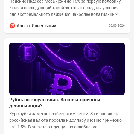
Падение Индекса МосБиржи на 16% за первую половину
июля и последующий такой же отскок создали условия
для экстремального движения наиболее волатильных
бумаг. Проанализируем, рост акций Сегежи,...
Альфа-Инвестиции
06.08.2026
Рубль потянуло вниз. Каковы причины
девальвации?
Курс рубля заметно слабеет этим летом. За июнь-июль
российская валюта просела к доллару и юаню примерно
на 11,5%. В августе тенденция на ослабление
продолжается. Причем усилило давление...