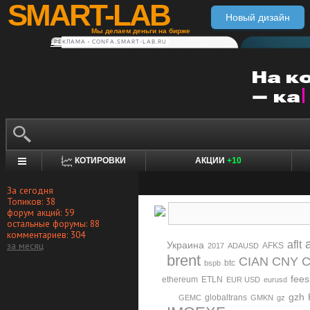
SMART-LAB
Новый дизайн
Мы делаем деньги на бирже
РЕКЛАМА • CONFA.SMART-LAB.RU
КОТИРОВКИ
АКЦИИ
+10
За сегодня
Топиков: 38
форум акций: 59
остальные форумы: 88
комментариев: 304
aflt
за месяц
Украина
AFKS
2017
ADAUSD
brent
CIAN
CNY
btc
bspb
fees
ethereum
ETLN
EUR USD
eurusd
gzh
globaltrans
GEMC
GMKN
gz