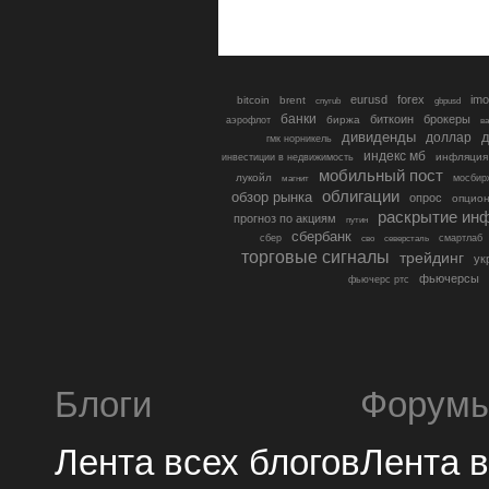
eurusd
forex
imo
bitcoin
brent
cnyrub
gbpusd
банки
биткоин
брокеры
биржа
аэрофлот
в
дивиденды
доллар
д
гмк норникель
индекс мб
инфляция
инвестиции в недвижимость
мобильный пост
лукойл
мосбир
магнит
облигации
обзор рынка
опрос
опцио
раскрытие ин
прогноз по акциям
путин
сбербанк
сбер
северсталь
смартлаб
сво
торговые сигналы
трейдинг
ук
фьючерсы
фьючерс ртс
Блоги
Форум
Лента всех блогов
Лента 