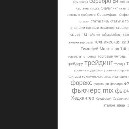
серебро
си
семинары
сибне
Скальпинг
система
сишка
скам
Совкомфлот
советы в трейдинге
Софтл
статистика
статьи о т
стакан
стратег
стратегии торговли
стратегия
та
сырье
так
тайминг
таймфреймы
техническая ка
техника торговли
тин
Тимофей Мартынов
торговые методы
торговля по тренду
трейдинг
т
трейдеру
тренды
уровень поддержки
уровень сопроти
фигуры технического анализа
фикс 
форекс
ФР
формации
фосагро
фьючерс mix
фьюч
Хедхантер
Хендерсон
Хэдхантер
эталон
эфир