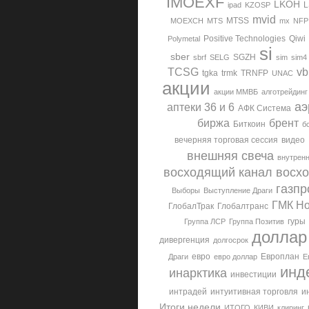
IMOEXF
LKOH
ipad
KZOSP
mvid
MTSS
MOEXCH
MTS
mx
NFP
Positive Technologies
Qiwi
Polymetal
si
sber
SGZH
sbrf
SELG
sim
sim4
TCSG
vb
tgka
trmk
TRNFP
UNAC
акции
акции ММВБ
алготрейдинг
аэ
аптеки 36 и 6
АФК Система
биржа
брент
Биткоин
б
вечерняя торговая сессия
видео
внешняя свеча
внутренн
восходящий канал
восх
газпр
Выборы
Выступление Драги
ГМК Но
ГлобалТрак
Глобалтранс
гуры
Группа ЛСР
Группа Позитив
доллар
дивергенция
долгосрок
евро
Европлан
Драги
евро доллар
Е
инд
инарктика
инвестиции
интрадей
интуитивная торговля
и
Итоги недели
ИТОГО
КИВИ
клиринг