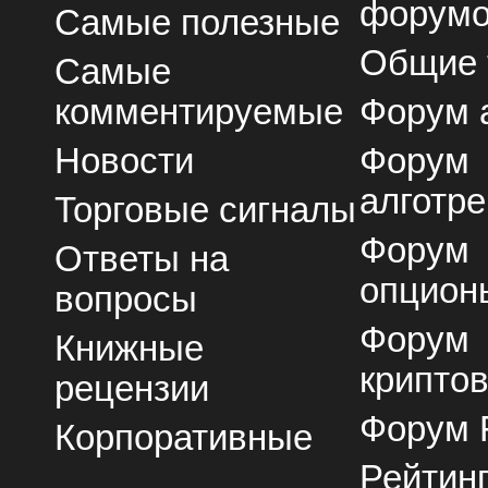
форум
Самые полезные
Общие
Самые
комментируемые
Форум 
Новости
Форум
алготре
Торговые сигналы
Форум
Ответы на
опцион
вопросы
Форум
Книжные
крипто
рецензии
Форум 
Корпоративные
Рейтин