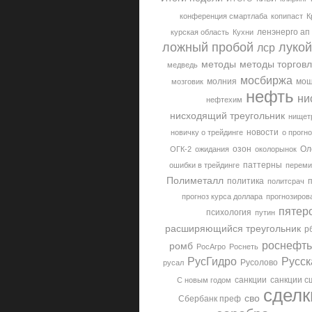
конференция смартлаба
копипаст
К
ленэнерго ап
курская область
Кухни
ложный пробой
луко
лср
методы
методы торгов
медведь
мосбиржа
молния
мош
мозговик
нефть
ни
нефтехим
нисходящий треугольник
нищет
новости
новичку о трейдинге
о прогн
озон
Ол
ОГК-2
ожидания
околорынок
паттерны
ошибки в трейдинге
переми
Полиметалл
политика
политсрач
прогноз курса доллара
прогнозиров
пятер
психология
путин
расширяющийся треугольник
р
роснефть
ромб
РосАгро
Роснеть
РусГидро
Русск
Русолово
русал
санкции
санкции с
С новым годом
сделк
сво
Сбербанк преф