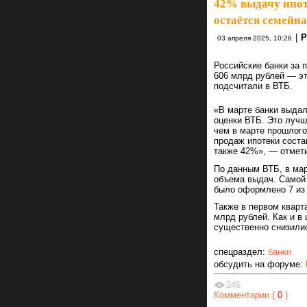
42% выдачу ипот
остаётся семейная
|
Р
03 апреля 2025, 10:26
Российские банки за 
606 млрд рублей — эт
подсчитали в ВТБ.
«В марте банки выдал
оценки ВТБ. Это лучш
чем в марте прошлого
продаж ипотеки соста
также 42%», — отмет
По данным ВТБ, в мар
объема выдач. Самой 
было оформлено 7 из 
Также в первом кварт
млрд рублей. Как и в
существенно снизили
спецраздел:
банки
обсудить на форуме:
246
Комментарии (
0
)