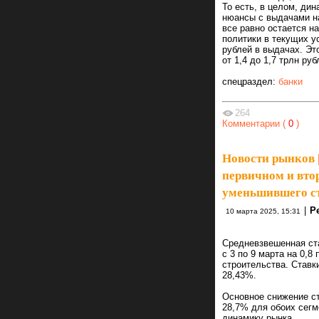
То есть, в целом, дин
нюансы с выдачами на
все равно остается н
политики в текущих у
рублей в выдачах. Эт
от 1,4 до 1,7 трлн ру
спецраздел:
банки
264
Комментарии (
0
)
Новости рынков
первичном и вто
уменьшившего ст
|
Р
10 марта 2025, 15:31
Средневзвешенная ста
с 3 по 9 марта на 0,
строительства. Ставк
28,43%.
Основное снижение ст
28,7% для обоих сегм
динамику рынка.