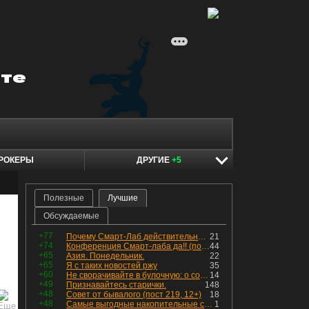
РОКЕРЫ
ДРУГИЕ
+5
Полезные
Лучшие
Обсуждаемые
+77
Почему Смарт-Лаб действительно протух
21
+74
Конференция Смарт-лаба да!! (пост 218, 12+)
44
+65
Азия. Понедельник.
22
+65
Я с таких новостей ржу
35
+60
Не сворачивайте в булочную: о соблазнах на фондовом рынке
14
+49
Признавайтесь старички.
148
+48
Совет от бывалого (пост 219, 12+)
18
+48
Самые выгодные накопительные счета в августе с доходностью до 15,5%
1