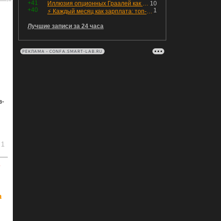
+41
Иллюзия опционных Граалей как альтернатива стоп-лоссу
10
+40
1
⚡️ Каждый месяц как зарплата: топ-8 вкусных и надёжных бондов для пассивного дохода
Лучшие записи за 24 часа
РЕКЛАМА • CONFA.SMART-LAB.RU
з-
1
ь
а