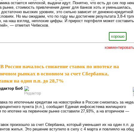
амика остается неплохой, выдачи идут. Понятно, что есть до сих пор нек
 рынке, стоимость привлечения денег для банков хоть и уменьшилась,
а достаточно высоких уровнях, это сильно зависит от денежно-кредитной
словиях. Но мы ожидаем, что по году мы достигнем результата 3,8-4 трл
о, на наш взгляд, неплохие цифры. И прирост портфеля может составить
блей», — отметил Чебесков.
хорошо
комментироват
|
В России началось снижение ставок по ипотеке на
ричном рынках в основном за счет Сбербанка,
авки на один п.п. до 28,7%
едактор Боб
вка по ипотечным кредитам на новостройки в России снизилась за нед
8 процентного пункта (п.п.), сообщает Единая инфосистема жилищного
и по ипотеке на первичном рынке составили 27,93%, а на вторичном —
авок произошло за счет Сбербанка, который уменьшил их на один п.п. д
ентов жилья. Это решение вступило в силу с 4 марта и повлияло на об