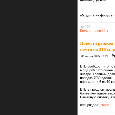
обсудить на форуме:
278
Комментарии (
1
)
Новости рынков
почти на 210 млрд
|
Р
05 марта 2025, 10:22
ВТБ сообщил, что по 
млрд руб. Это более ч
январе. Главным драй
порядка 70% сделок.
оформляли 6 из 10 кр
ВТБ в прошлом месяце
более чем вдвое выше
Семейную ипотеку взя
спецраздел:
банки