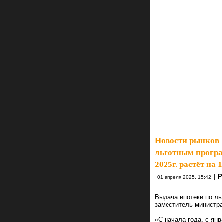
Новости рынков
льготным програ
2025г. растёт на
|
Р
01 апреля 2025, 15:42
Выдача ипотеки по ль
заместитель министра
«С начала года, с ян