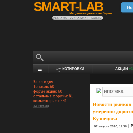
SMART-LAB
Но
Мы делаем деньги на бирже
РЕКЛАМА • CONFA.SMART-LAB.RU
КОТИРОВКИ
АКЦИИ
+1
За сегодня
Топиков: 60
форум акций: 60
остальные форумы: 81
комментариев: 441
Новости рынков
за месяц
умеренно дорогой
Кузнецова
|
Р
07 августа 2026, 11:36