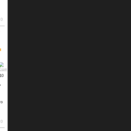
0
ь
ы
10
ь
то
0