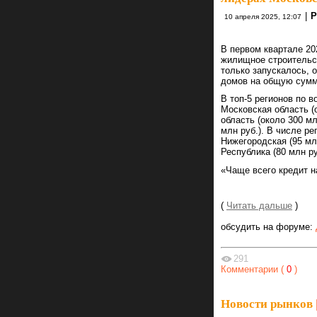
|
Р
10 апреля 2025, 12:07
В первом квартале 20
жилищное строительст
только запускалось, 
домов на общую сумм
В топ-5 регионов по 
Московская область (о
область (около 300 мл
млн руб.). В числе ре
Нижегородская (95 млн
Республика (80 млн ру
«Чаще всего кредит 
(
Читать дальше
)
обсудить на форуме:
291
Комментарии (
0
)
Новости рынков