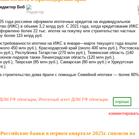
едактор Боб
25 года россияне оформили ипотечных кредитов на индивидуальное
во (ИЖС) в объеме 3,2 млрд руб. С 2021 года, когда кредитование ИЖС
оформлено более 22 тыс. ипотек на покупку или строительство частных
у более 115 млрд руб.
востребованности ипотеки на ИЖС в январе—марте текущего года вошли
коло 450 млн руб.), Краснодарский край (около 400 млн руб.), Ростовска
н руб.), Республика Татарстан (270 млн руб.), Тюменская область (140
гионов-лидеров также Ленинградская область (120 млн руб.),
 руб.), Тверская (85 млн руб.), Самарская (80 млн руб.) и Удмуртская
б.).
на строительство дома брали с помощью Семейной ипотеки — более 80%
ДОМ.РФ облигации
,
Ипотечный агент ДОМ РФ облигации
хорошо
комментироват
|
Российские банки в первом квартале 2025г. снизили на