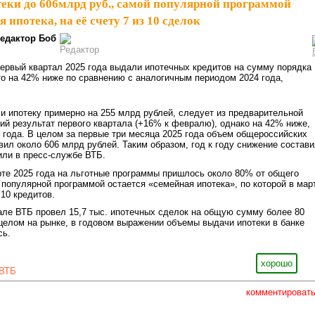
еки до 606млрд руб., самой популярной программой
 ипотека, на её счету 7 из 10 сделок
едактор Боб
первый квартал 2025 года выдали ипотечных кредитов на сумму порядка
о на 42% ниже по сравнению с аналогичным периодом 2024 года,
и ипотеку примерно на 255 млрд рублей, следует из предварительной
ий результат первого квартала (+16% к февралю), однако на 42% ниже,
 года. В целом за первые три месяца 2025 года объем общероссийских
вил около 606 млрд рублей. Таким образом, год к году снижение состав
или в пресс-службе ВТБ.
те 2025 года на льготные программы пришлось около 80% от общего
популярной программой остается «семейная ипотека», по которой в мар
10 кредитов.
але ВТБ провел 15,7 тыс. ипотечных сделок на общую сумму более 80
 целом на рынке, в годовом выражении объемы выдачи ипотеки в банке
сь.
хорошо
ВТБ
комментироват