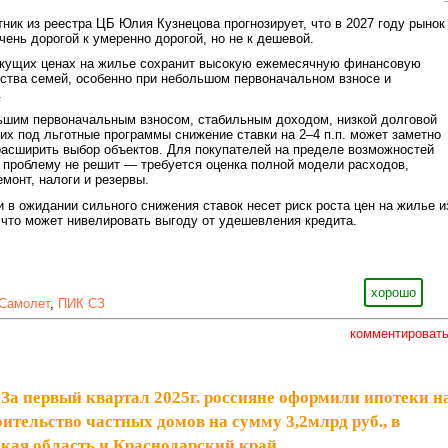
ник из реестра ЦБ Юлия Кузнецова прогнозирует, что в 2027 году рынок
чень дорогой к умеренно дорогой, но не к дешевой.
екущих ценах на жилье сохранит высокую ежемесячную финансовую
ства семей, особенно при небольшом первоначальном взносе и
.
ьшим первоначальным взносом, стабильным доходом, низкой долговой
их под льготные программы снижение ставки на 2–4 п.п. может заметно
асширить выбор объектов. Для покупателей на пределе возможностей
 проблему не решит — требуется оценка полной модели расходов,
емонт, налоги и резервы.
 в ожидании сильного снижения ставок несет риск роста цен на жилье и
 что может нивелировать выгоду от удешевления кредита.
хорошо
Самолет
,
ПИК СЗ
комментироват
|
За первый квартал 2025г. россияне оформили ипотеки н
ительство частных домов на сумму 3,2млрд руб., в
кая область и Краснодарский край