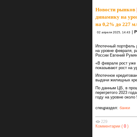
Новости рынков
динамику на уро
на 0,2% до 227 м
|
Р
02 апреля 2025, 14:43
Ипотечный портфель р
на уровне февраля, р
России Евгений Румя
«В феврале рост уже 
показывают рост на у
Ипотечное кредитован
выдачи жилищных кре
По данным ЦБ, в прош
перегретого 2023 года
году на уровне около 
спецраздел:
банки
229
Комментарии (
0
)