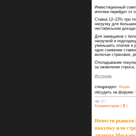
Инвестиционный совет
ипотеки перейдет от о
Ставка 12–13% при т
нагрузку для большин
нестабильном доходе
Для заемщиков с бол
нагрузкой и подходящ
уменьшить платеж и р
одно снижение ставки
включая страховки, р
Откладывание покупки
за оживления спроса,
Источник
спецраздел:
Акции
обсудить на форуме:
167
Комментарии (
0
)
Новости рынков
покупку или стро
лидерах Московс