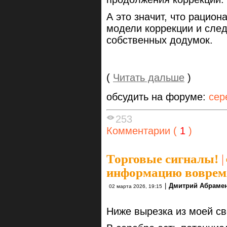
А это значит, что рацио
модели коррекции и след
собственных додумок.
(
Читать дальше
)
обсудить на форуме:
сер
253
Комментарии (
1
)
Торговые сигналы!
|
информацию воврем
|
Дмитрий Абраме
02 марта 2026, 19:15
Ниже вырезка из моей св