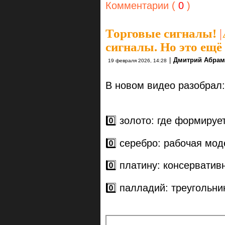
Комментарии (
0
)
Торговые сигналы!
|
сигналы. Но это ещё 
|
Дмитрий Абрам
19 февраля 2026, 14:28
В новом видео разобрал:
0️⃣ золото: где формируе
0️⃣ серебро: рабочая мод
0️⃣ платину: консервати
0️⃣ палладий: треугольни