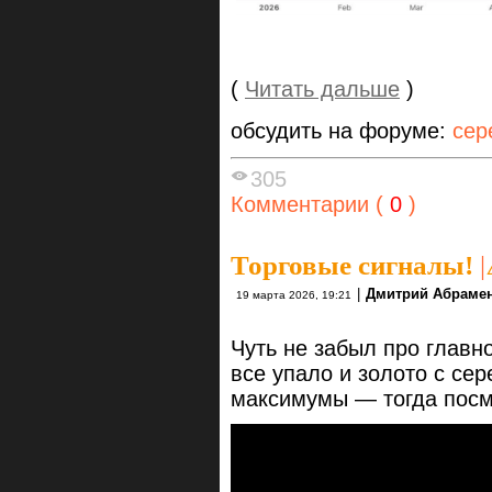
(
Читать дальше
)
обсудить на форуме:
сер
305
Комментарии (
0
)
Торговые сигналы!
|
|
Дмитрий Абраме
19 марта 2026, 19:21
Чуть не забыл про главно
все упало и золото с се
максимумы — тогда посм