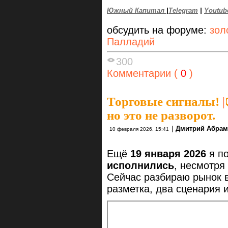
Южный Капитал
|
Telegram
|
Youtub
обсудить на форуме:
зол
Палладий
300
Комментарии (
0
)
Торговые сигналы!
|
но это не разворот.
|
Дмитрий Абрам
10 февраля 2026, 15:41
Ещё
19 января 2026
я п
исполнились
, несмотря
Сейчас разбираю рынок 
разметка, два сценария 