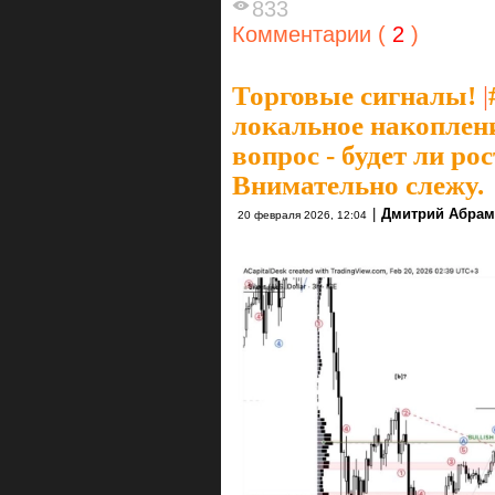
833
Комментарии (
2
)
Торговые сигналы!
|
локальное накопление
вопрос - будет ли ро
Внимательно слежу.
|
Дмитрий Абрам
20 февраля 2026, 12:04