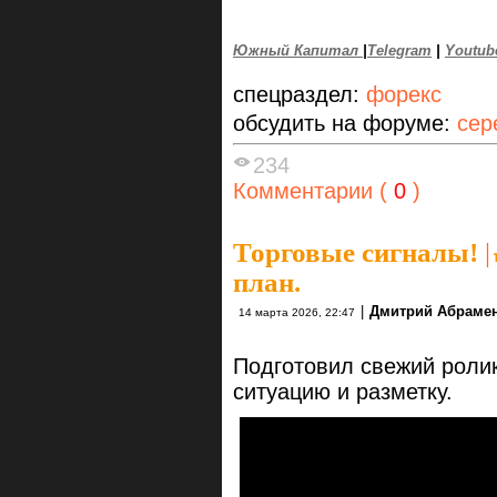
Южный Капитал
|
Telegram
|
Youtub
спецраздел:
форекс
обсудить на форуме:
сер
234
Комментарии (
0
)
Торговые сигналы!
|
план.
|
Дмитрий Абраме
14 марта 2026, 22:47
Подготовил свежий ролик
ситуацию и разметку.