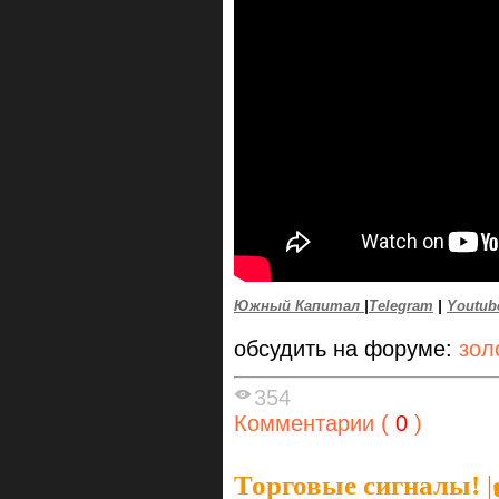
Южный Капитал
|
Telegram
|
Youtub
обсудить на форуме:
зол
354
Комментарии (
0
)
Торговые сигналы!
|