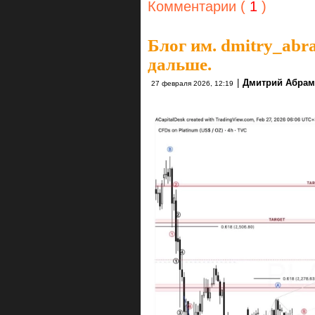
Комментарии (
1
)
Блог им. dmitry_ab
дальше.
|
Дмитрий Абрам
27 февраля 2026, 12:19