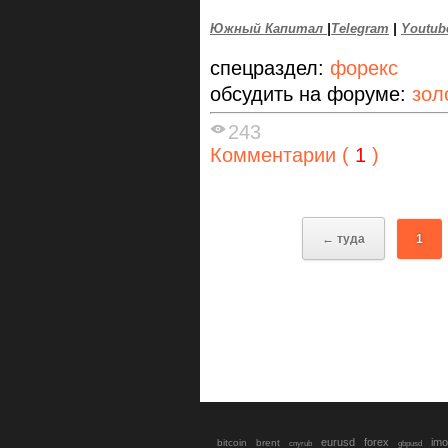
Южный Капитал
|
Telegram
|
Youtub
спецраздел:
форекс
обсудить на форуме:
зол
243
Комментарии (
1
)
← туда
1
eurusd
forex
imo
bitcoin
brent
cnyrub
gbpusd