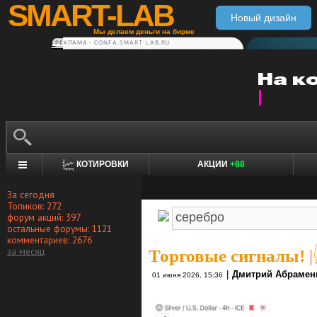
SMART-LAB
Новый дизайн
Мы делаем деньги на бирже
РЕКЛАМА • CONFA.SMART-LAB.RU
КОТИРОВКИ
АКЦИИ
+88
За сегодня
Топиков: 272
форум акций: 397
остальные форумы: 1121
комментариев: 2676
за месяц
Торговые сигналы!
|
|
Дмитрий Абрамен
01 июня 2026, 15:36