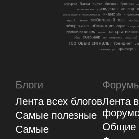
банки
биткоин
брокеры
биржа
аэрофлот
в
дивиденды
доллар
д
гмк норникель
индекс мб
инфляция
инвестиции в недвижимость
мобильный пост
лукойл
мосбир
магнит
облигации
обзор рынка
опрос
опцио
раскрытие ин
прогноз по акциям
путин
сбербанк
сбер
северсталь
смартлаб
сво
торговые сигналы
трейдинг
ук
фьючерсы
фьючерс ртс
Блоги
Форум
Лента всех блогов
Лента 
форум
Самые полезные
Общие
Самые