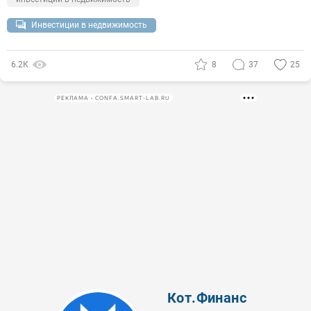
Инвестиции в недвижимость
6.2К
8
37
25
РЕКЛАМА • CONFA.SMART-LAB.RU
Кот.Финанс