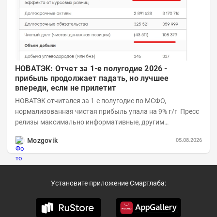
НОВАТЭК: Отчет за 1-е полугодие 2026 -
прибыль продолжает падать, но лучшее
впереди, если не прилетит
НОВАТЭК отчитался за 1-е полугодие по МСФО,
нормализованная чистая прибыль упала на 9% г/г Пресс
релизы максимально информативные, другим
компаниям в пример (тем более много цифр...
Mozgovik
05.08.2026
Установите приложение Смартлаба: