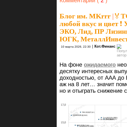
Комментарии (
2
)
Блог им. MKrrr
|
🏅Т
любой вкус и цвет ❗️
ЭКО, Лид, ПР Лизинг
ЮГК, МеталлИнвест
|
Кот.Финанс
10 марта 2026, 22:30
На фоне
ожидаемого
нео
десятку интересных выпу
доходностью, от ААА до 
аж на 8 лет… значит помо
но и отыграть снижение 