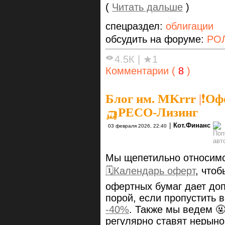
(
Читать дальше
)
спецраздел:
облигации
обсудить на форуме:
РОЛ
4.5К
|
★1
Комментарии (
8
)
Блог им. MKrrr
|
❗️О
🛺РЕСО-Лизинг
|
Кот.Финанс
03 февраля 2026, 22:40
Мы щепетильно относимс
🗓Календарь оферт
, что
офертных бумаг дает до
порой, если пропустить
-40%
. Также мы ведем 
регулярно ставят нерын