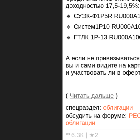
доходностью 17,5-19,5%:
🔹 СУЭК-Ф1P5R RU000A
🔹 Систем1P10 RU000A1
🔹 ГТЛК 1P-13 RU000A10
А если не привязываться
вы и сами видите на кар
и участвовать ли в офер
(
Читать дальше
)
спецраздел:
облигации
обсудить на форуме:
РЕС
облигации
6.3К
|
★2