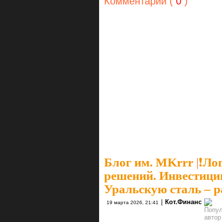
Комментарии (
0
)
Блог им. MKrrr
|
❗️Л
решений. Инвестици
Уральскую сталь – р
|
Кот.Финанс
19 марта 2026, 21:41