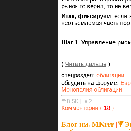
рынок то верил, то не ве
Итак, фиксируем
: если
неотъемлемая часть пор
Шаг 1. Управление рис
(
Читать дальше
)
спецраздел:
облигации
обсудить на форуме:
Евр
Монополия облигации
8.5К
|
★2
Комментарии (
18
)
Блог им. MKrrr
|
🔻Э