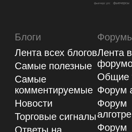
фьючерсы
фьючерс ртс
Блоги
Форум
Лента всех блогов
Лента 
форум
Самые полезные
Общие
Самые
комментируемые
Форум 
Новости
Форум
алготре
Торговые сигналы
Форум
Ответы на