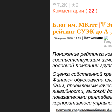
7.2К
|
★2
Комментарии (
22
)
Блог им. MKrrr
|
🔻Э
рейтинг СУЭК до А-
|
Кот.Финанс
06 апреля 2026, 14:15
Понижение рейтинга ко
соответствующим изме
головной Компании груп
Оценка собственной кр
Финанс» обусловлена сл
базы, приемлемым качес
ликвидности, высокой д
показателями рентабел
корпоративного управл