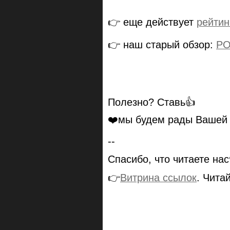
👉 еще действует
рейтин
👉 наш старый обзор:
РО
Полезно? Ставь👍
❤️мы будем рады Ваше
--
Спасибо, что читаете на
👉
Витрина ссылок
. Чита