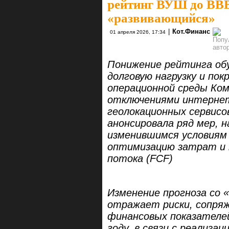
рейтинг ВУШ до ВВВ
«развивающийся»
|
Кот.Финанс
01 апреля 2026, 17:34
Понижение рейтинга обу
долговую нагрузку и по
операционной среды Ко
отключениями интернет
геолокационных сервисо
анонсировала ряд мер, 
изменившимся условиям 
оптимизацию затрат и 
потока (FCF)
Изменение прогноза со 
отражает риски, сопря
финансовых показателей
году, в связи с реализа