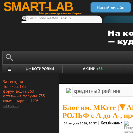
SMART-LAB
Новый дизайн
Мы делаем деньги на бирже
РЕКЛАМА • CONFA.SMART-LAB.RU
КОТИРОВКИ
АКЦИИ
+56
За сегодня
Топиков: 183
форум акций: 260
остальные форумы: 755
комментариев: 1903
за месяц
Блог им. MKrrr
|
🔻А
РОЛЬФ с А до А-, п
|
Кот.Финанс
04 августа 2026, 10:57