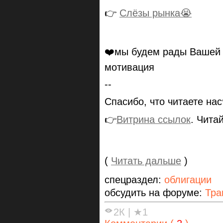
👉
Слёзы рынка😭
❤️мы будем рады Ваше
мотивация
--
Спасибо, что читаете на
👉
Витрина ссылок
. Чита
(
Читать дальше
)
спецраздел:
облигации
обсудить на форуме:
Тра
2К
|
★1