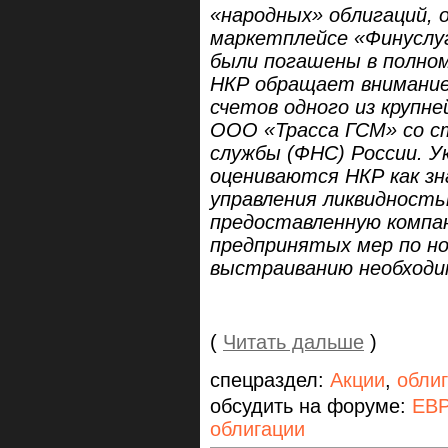
«народных» облигаций,
маркетплейсе «Финуслуг
были погашены в полном
НКР обращает внимание
счетов одного из крупн
ООО «Трасса ГСМ» со с
службы (ФНС) России. 
оцениваются НКР как зн
управления ликвидность
предоставленную компа
предпринятых мер по н
выстраиванию необходи
(
Читать дальше
)
спецраздел:
Акции
,
обли
обсудить на форуме:
ЕВ
облигации