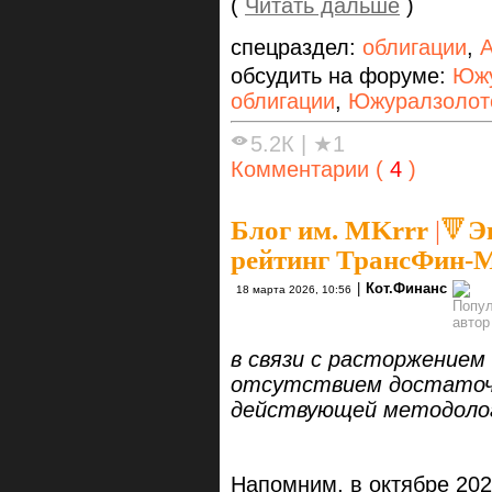
(
Читать дальше
)
спецраздел:
облигации
,
А
обсудить на форуме:
Южу
облигации
,
Южуралзолот
5.2К
|
★1
Комментарии (
4
)
Блог им. MKrrr
|
🔻Э
рейтинг ТрансФин-
|
Кот.Финанс
18 марта 2026, 10:56
в связи с расторжением
отсутствием достаточ
действующей методоло
Напомним, в октябре 202