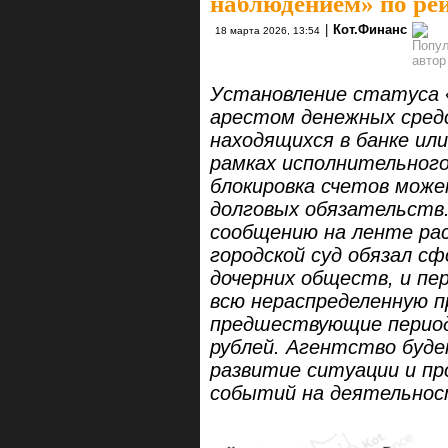
наблюдением» по р
|
Кот.Финанс
18 марта 2026, 13:54
Установление статуса «
арестом денежных средс
находящихся в банке или
рамках исполнительног
блокировка счетов мож
долговых обязательств.
сообщению на ленте ра
городской суд обязал с
дочерних обществ, и пе
всю нераспределенную п
предшествующие периоды
рублей. Агентство буд
развитие ситуации и пр
событий на деятельнос