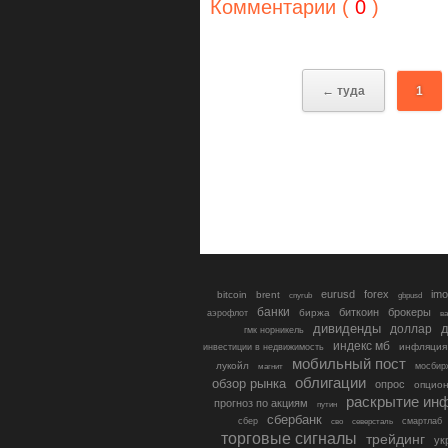
Комментарии (
0
)
← туда
1
eurusd
forex
imo
bitcoin
brent
cnyrub
gbpusd
банки
биткоин
брокеры
биржа
аэрофлот
в
дивиденды
доллар
д
гмк норникель
индекс мб
инфляция
инвестиции в недвижимость
мобильный пост
лукойл
мосбир
магнит
облигации
обзор рынка
опрос
опцио
раскрытие ин
прогноз по акциям
путин
сбербанк
сбер
северсталь
смартлаб
сво
торговые сигналы
трейдинг
ук