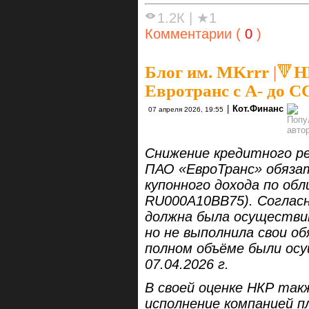
1.2К
|
★1
Комментарии (
0
)
Блог им. MKrrr
|
🔻Н
Евротранс с А- до С
|
Кот.Финанс
07 апреля 2026, 19:55
Снижение кредитного р
ПАО «ЕвроТранс» обяза
купонного дохода по обл
RU000A10BB75). Соглас
должна была осуществит
но не выполнила свои о
полном объёме были ос
07.04.2026 г.
В своей оценке НКР та
исполнение компанией пл