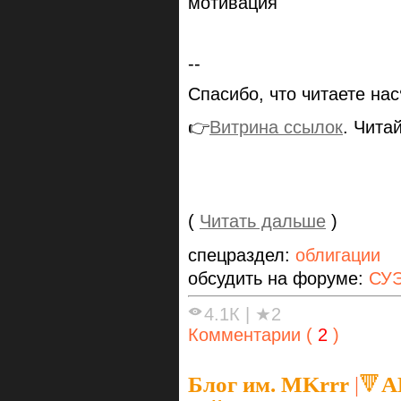
мотивация
--
Спасибо, что читаете на
👉
Витрина ссылок
. Чита
(
Читать дальше
)
спецраздел:
облигации
обсудить на форуме:
СУЭ
4.1К
|
★2
Комментарии (
2
)
Блог им. MKrrr
|
🔻А