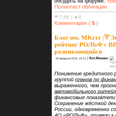
обсудить на форуме:
Ура
Полипласт облигации
7.8К
|
★8
Комментарии (
5
)
Блог им. MKrrr
|
🔻Э
рейтинг РОЛЬФ с ВВ
развивающийся
|
Кот.Финанс
06 февраля 2026, 10:12
Понижение кредитного р
группой
планов по фина
выраженного, чем прогн
автомобильного ритей
финансовые показатели 
Сохранение жёсткой де
России, одновременно с
АО «РОЛЬФ», привело к