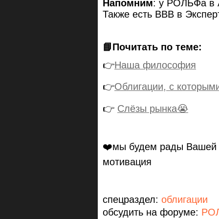
Напомним
: у РОЛЬФа в 
Также есть ВВВ в Экспер
📘Почитать по теме:
👉
Наша философия
👉
Облигации, с которыми
👉
Слёзы рынка😭
❤️мы будем рады Ваше
мотивация
спецраздел:
облигации
обсудить на форуме:
РОЛ