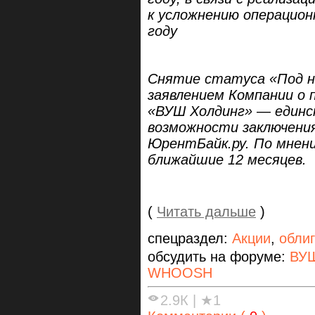
к усложнению операцион
году
Снятие статуса «Под н
заявлением Компании о 
«ВУШ Холдинг» — един
возможности заключения
ЮрентБайк.ру. По мнени
ближайшие 12 месяцев.
(
Читать дальше
)
спецраздел:
Акции
,
обли
обсудить на форуме:
ВУШ
WHOOSH
2.9К
|
★1