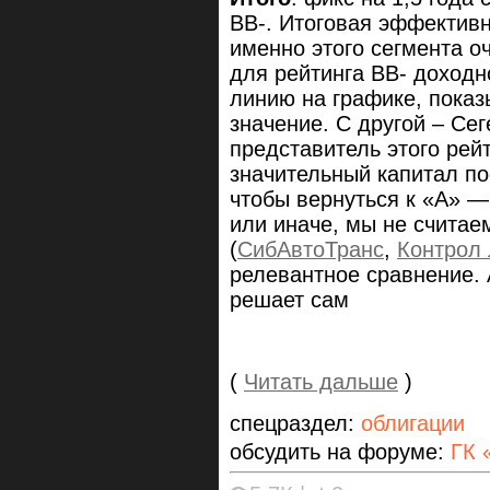
ВВ-. Итоговая эффективн
именно этого сегмента о
для рейтинга ВВ- доходн
линию на графике, пока
значение. С другой – Се
представитель этого рей
значительный капитал по
чтобы вернуться к «А» —
или иначе, мы не считаем
(
СибАвтоТранс
,
Контрол 
релевантное сравнение. 
решает сам
(
Читать дальше
)
спецраздел:
облигации
обсудить на форуме:
ГК 