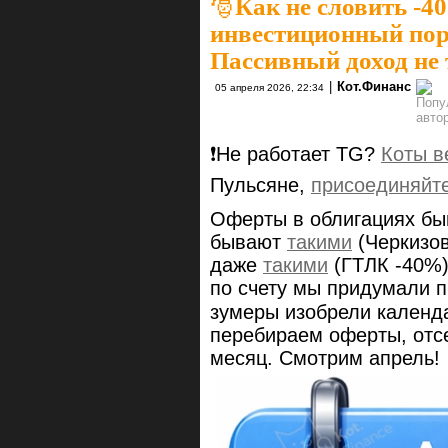
🎅Как не словить -4
инвестиционный пор
Пассивный доход не
|
Кот.Финанс
05 апреля 2026, 22:34
❗️Не работает TG?
Коты в
Пульсяне,
присоединяйт
Оферты в облигациях б
бывают
такими
(Черкизо
даже
такими
(ГТЛК -40%)
по счету мы придумали п
зумеры изобрели календ
перебираем оферты, отс
месяц. Смотрим апрель!