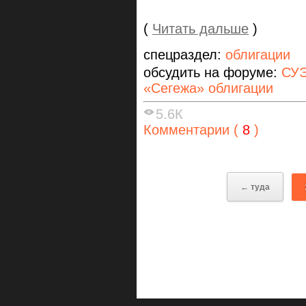
(
Читать дальше
)
спецраздел:
облигации
обсудить на форуме:
СУЭ
«Сегежа» облигации
5.6К
Комментарии (
8
)
← туда