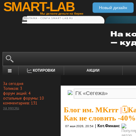
SMART-LAB
Новый дизайн
Мы делаем деньги на бирже
РЕКЛАМА • CONFA.SMART-LAB.RU
КОТИРОВКИ
АКЦИИ
За сегодня
Топиков: 3
форум акций: 4
остальные форумы: 10
комментариев: 131
за месяц
Блог им. MKrrr
|
🗓К
Как не словить -40%
|
Кот.Финанс
07 мая 2026, 20:54