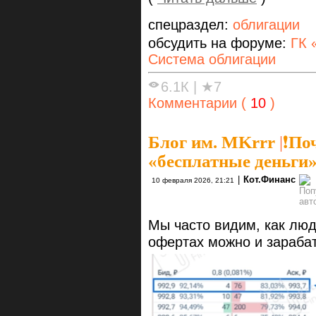
спецраздел:
облигации
обсудить на форуме:
ГК 
Система облигации
6.1К
|
★7
Комментарии (
10
)
Блог им. MKrrr
|
❗️П
«бесплатные деньги»
|
Кот.Финанс
10 февраля 2026, 21:21
Мы часто видим, как лю
офертах можно и зараба