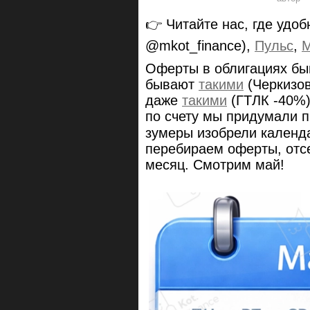
👉 Читайте нас, где удоб
@mkot_finance),
Пульс
,
Оферты в облигациях б
бывают
такими
(Черкизо
даже
такими
(ГТЛК -40%)
по счету мы придумали п
зумеры изобрели календ
перебираем оферты, отс
месяц. Смотрим май!