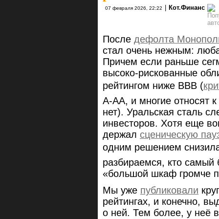
|
Кот.Финанс
07 февраля 2026, 22:22
После
дефолта Монопол
стал очень нежным: люба
Причем если раньше сег
высоко-рискованные обли
рейтингом ниже ВВВ (
кр
А-АА, и многие относят 
нет). Уральская сталь с
инвесторов. Хотя еще во
держал
сценическую пау
одним решением снизил
разбираемся, кто самый 
«большой шкаф громче па
Мы уже
публиковали
кру
рейтингах, и конечно, в
о ней. Тем более, у неё 