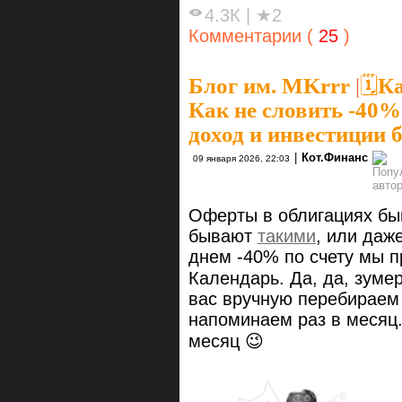
4.3К
|
★2
Комментарии (
25
)
Блог им. MKrrr
|
🗓К
Как не словить -40
доход и инвестиции 
|
Кот.Финанс
09 января 2026, 22:03
Оферты в облигациях б
бывают
такими
, или даж
днем -40% по счету мы 
Календарь. Да, да, зум
вас вручную перебираем
напоминаем раз в месяц.
месяц 😉