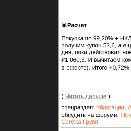
📊
Расчет
Покупка по 99,20% + НКД
получим купон 53,6, а ещ
дня, пока действовал но
₽1 060,3. И вычитаем ком
в оферте). Итого +0,72% 
(
Читать дальше
)
спецраздел:
облигации
,
А
обсудить на форуме:
ГК 
Сегежа Групп