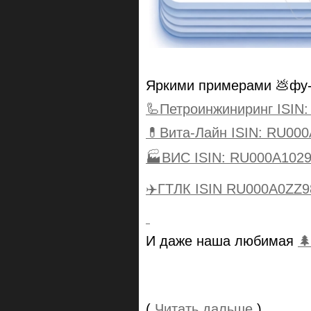
Яркими примерами 💩фу-
🦾Петроинжиниринг ISIN
💊Вита-Лайн ISIN: RU00
🏭ВИС ISIN: RU000A102
✈️
ГТЛК
ISIN RU000A0ZZ9
И даже наша любимая

(
Читать дальше
)