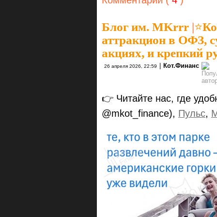
Блог им. MKrrr
|
⭐️К
аттракцион в ОФЗ, 
акциях, и крепкий р
|
Кот.Финанс
26 апреля 2026, 22:59
👉 Читайте нас, где удоб
@mkot_finance),
Пульс
,