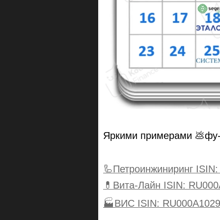
Яркими примерами 💩фу-
🦾Петроинжиниринг ISIN
💊Вита-Лайн ISIN: RU00
🏭ВИС ISIN: RU000A102