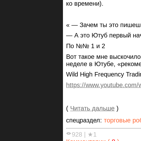
ко времени).
« — Зачем ты это пишеш
— А это Ютуб первый на
По №№ 1 и 2
Вот такое мне выскочило
неделе в Ютубе, «реком
Wild High Frequency Tradi
https://www.youtube.com/
(
Читать дальше
)
спецраздел:
торговые ро
928
|
★1