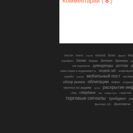
Комментарии (
8
)
eurusd
forex
imo
bitcoin
brent
cnyrub
gbpusd
банки
биткоин
брокеры
биржа
аэрофлот
в
дивиденды
доллар
д
гмк норникель
индекс мб
инфляция
инвестиции в недвижимость
мобильный пост
лукойл
мосбир
магнит
облигации
обзор рынка
опрос
опцио
раскрытие ин
прогноз по акциям
путин
сбербанк
сбер
северсталь
смартлаб
сво
торговые сигналы
трейдинг
ук
фьючерсы
фьючерс ртс