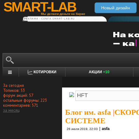
SMART-LAB
Новый дизайн
Мы делаем деньги на бирже
РЕКЛАМА • CONFA.SMART-LAB.RU
КОТИРОВКИ
АКЦИИ
+10
За сегодня
Топиков: 53
форум акций: 57
остальные форумы: 223
комментариев: 571
за месяц
Блог им. asfa
|
СКОРО
СИСТЕМЕ
|
asfa
26 июля 2019, 22:03