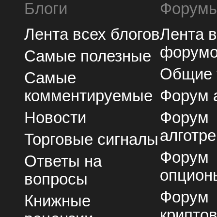
Блоги
Форум
Лента всех блогов
Лента 
форум
Самые полезные
Общие
Самые
комментируемые
Форум 
Новости
Форум
алготре
Торговые сигналы
Форум
Ответы на
опцион
вопросы
Форум
Книжные
крипто