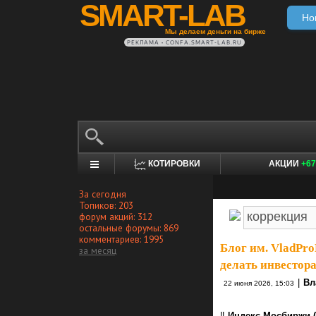
SMART-LAB
Но
Мы делаем деньги на бирже
РЕКЛАМА • CONFA.SMART-LAB.RU
КОТИРОВКИ
АКЦИИ
+67
За сегодня
Топиков: 203
форум акций: 312
остальные форумы: 869
комментариев: 1995
Блог им. VladPro
за месяц
делать инвестор
|
Вл
22 июня 2026, 15:03
‼️
Индекс Мосбиржи (