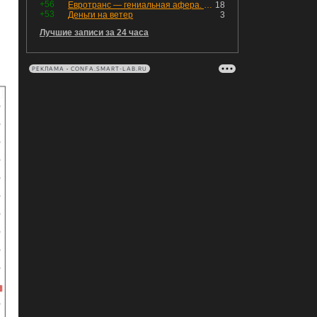
+56
Евротранс — гениальная афера. Собрал с инвесторов денег, выплатил дивидендов больше текущей капитализации и ушёл в дефолт
18
+53
Деньги на ветер
3
Лучшие записи за 24 часа
РЕКЛАМА • CONFA.SMART-LAB.RU