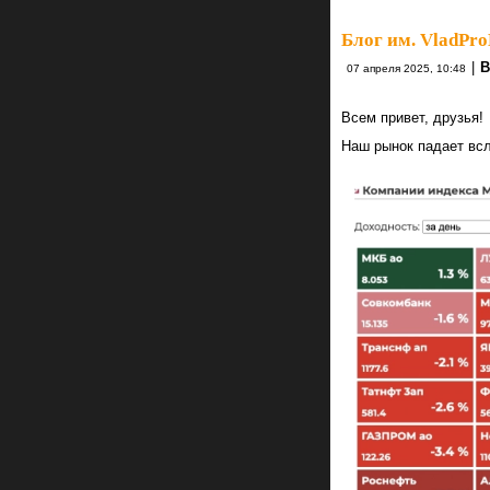
Блог им. VladPro
|
В
07 апреля 2025, 10:48
Всем привет, друзья!
Наш рынок падает всл