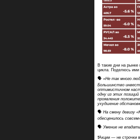
В такие дни на рынке
цикла. Поделюсь ими 
🗣️
«Не так много лю
Большинство инвесто
оптимистичном настро
одну из этих позици
проявления положите
ухудшение обстановки
🗣️
На смену девизу «
обесценилось совсем
🗣️
Умение не впадать
❗️Акции — не строчки