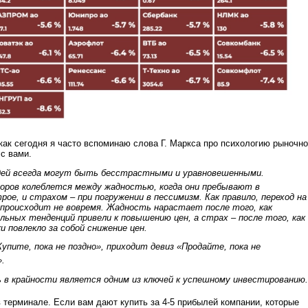
 как сегодня я часто вспоминаю слова Г. Маркса про психологию рыночно
с вами.
дей всегда могут быть бесстрастными и уравновешенными.
ров колеблется между жадностью, когда они пребывают в
е, и страхом – при погружении в пессимизм. Как правило, переход на
й происходит не вовремя. Жадность нарастает после того, как
льных тенденций привели к повышению цен, а страх – после того, как
 повлекло за собой снижение цен.
Купите, пока не поздно», приходит девиз «Продайте, пока не
».
 в крайности является одним из ключей к успешному инвестированию.
 в терминале. Если вам дают купить за 4-5 прибылей компании, которые