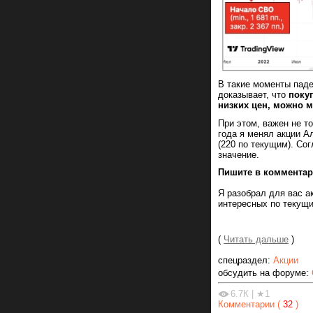
В такие моменты паден
доказывает, что
поку
низких цен, можно 
При этом, важен не то
года я менял акции Ал
(220 по текущим). Сог
значение.
Пишите в комментари
Я разобрал для вас а
интересных по текущ
(
Читать дальше
)
спецраздел:
Акции
обсудить на форуме:
6.7К
|
★1
Комментарии (
32
)