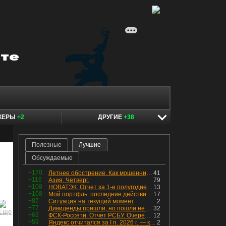
КЕРЫ
+2
ДРУГИЕ
+38
Полезные
Лучшие
Обсуждаемые
+170
Летнее обострение. Как мошенники пытаются подсунуть кнопку "БАБЛО" девушкам
41
+116
Азия. Четверг.
79
+108
НОВАТЭК: Отчет за 1-е полугодие 2026 - прибыль продолжает падать, но лучшее впереди, если не прилетит
13
+108
Мой портфль: последние действия и текущая структура. Краткий комментарий по всем позициям
17
+87
Ситуация на текущий момент
2
+77
Дивиденды пришли, но пошли не туда
32
+63
ФСК-Россети. Отчет РСБУ. Очередная допка - бомбовые новости в эфире
12
+59
Яндекс отчитался за I п. 2026 г. — компания увеличила инвестиции и долг. Buyback начал работать, продали Авто.Ру.
2