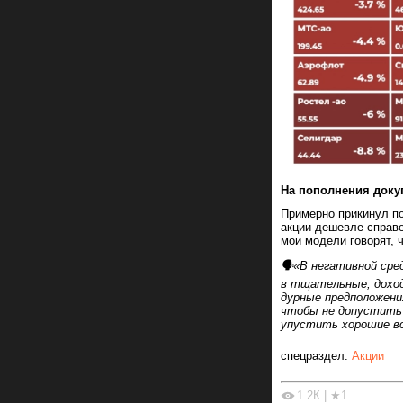
На пополнения доку
Примерно прикинул по
акции дешевле справе
мои модели говорят, 
🗣️«В негативной ср
в тщательные, доход
дурные предположени
чтобы не допустить 
упустить хорошие в
спецраздел:
Акции
1.2К
|
★1