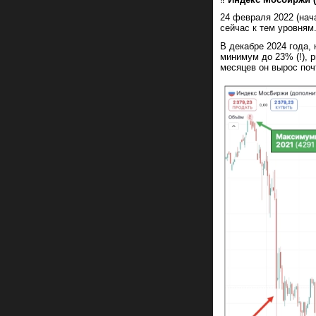
24 февраля 2022 (нач
сейчас к тем уровням
В декабре 2024 года,
минимум до 23% (!), р
месяцев он вырос поч