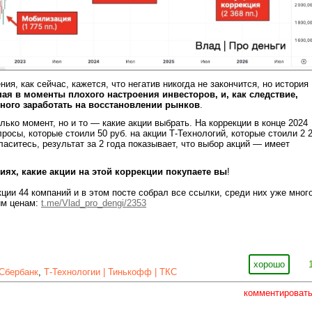
ия, как сейчас, кажется, что негатив никогда не закончится, но история
пая в моменты плохого настроения инвесторов, и, как следствие,
много заработать на восстановлении рынков
.
лько момент, но и то — какие акции выбрать. На коррекции в конце 2024
росы, которые стоили 50 руб. на акции Т-Технологий, которые стоили 2 
ласитесь, результат за 2 года показывает, что выбор акций — имеет
ях, какие акции на этой коррекции покупаете вы
!
кции 44 компаний и в этом посте собрал все ссылки, среди них уже мног
им ценам:
t.me/Vlad_pro_dengi/2353
хорошо
Сбербанк
,
Т-Технологии | Тинькофф | ТКС
комментироват