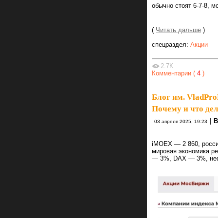
обычно стоят 6-7-8, м
(
Читать дальше
)
спецраздел:
Акции
2.7К
Комментарии (
4
)
Блог им. VladPro
Почему и что де
|
В
03 апреля 2025, 19:23
iMOEX — 2 860, росси
мировая экономика ре
— 3%, DAX — 3%, неф