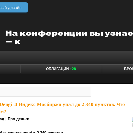
вый дизайн
ОБЛИГАЦИИ
+28
БРО
Dengi
|
‼️ Индекс Мосбиржи упал до 2 340 пунктов. Что
ам?
ад | Про деньги
без дивидендов) = 2 340 пунктов.