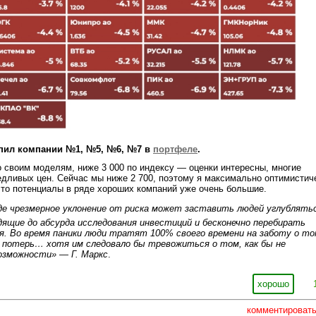
пил компании №1, №5, №6, №7 в
портфеле
.
 своим моделям, ниже 3 000 по индексу — оценки интересны, многие
дливых цен. Сейчас мы ниже 2 700, поэтому я максимально оптимистич
что потенциалы в ряде хороших компаний уже очень большие.
еде чрезмерное уклонение от риска может заставить людей углублять
ящие до абсурда исследования инвестиций и бесконечно перебирать
я. Во время паники люди тратят 100% своего времени на заботу о то
потерь… хотя им следовало бы тревожиться о том, как бы не
озможности» — Г. Маркс
.
хорошо
комментироват