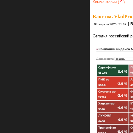
Комментарии (
9
)
Блог им. VladPro
|
В
04 апреля 2025, 21:02
Сегодня российский р