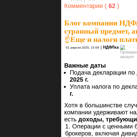
Комментарии (
62
)
Блог компании НД
странный предмет, а
☝️Еще и налоги плат
|
НДФЛка
01 апреля 2025, 15:09
Важные даты
Подача декларации по 
2025 г.
Уплата налога по декл
г.
Хотя в большинстве слу
компании удерживают на
есть
доходы, требующи
Операции с ценными б
брокеров, включая дивид