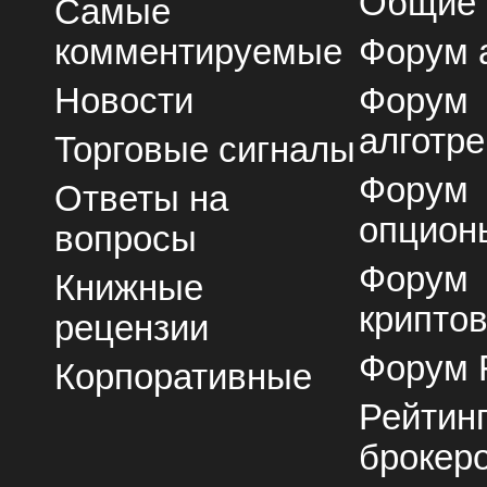
Общие
Самые
комментируемые
Форум 
Новости
Форум
алготре
Торговые сигналы
Форум
Ответы на
опцион
вопросы
Форум
Книжные
крипто
рецензии
Форум 
Корпоративные
Рейтин
брокер