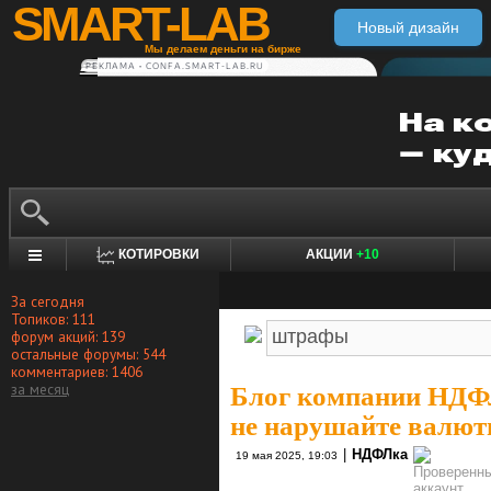
SMART-LAB
Новый дизайн
Мы делаем деньги на бирже
РЕКЛАМА • CONFA.SMART-LAB.RU
КОТИРОВКИ
АКЦИИ
+10
За сегодня
Топиков: 111
форум акций: 139
остальные форумы: 544
комментариев: 1406
за месяц
Блог компании НД
не нарушайте валют
|
НДФЛка
19 мая 2025, 19:03