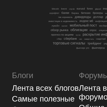
eurusd
forex
imo
bitcoin
brent
cnyrub
gbpusd
банки
биткоин
брокеры
биржа
аэрофлот
в
дивиденды
доллар
д
гмк норникель
индекс мб
инфляция
инвестиции в недвижимость
мобильный пост
лукойл
мосбир
магнит
облигации
обзор рынка
опрос
опцио
раскрытие ин
прогноз по акциям
путин
сбербанк
сбер
северсталь
смартлаб
сво
торговые сигналы
трейдинг
ук
фьючерсы
фьючерс ртс
Блоги
Форум
Лента всех блогов
Лента 
форум
Самые полезные