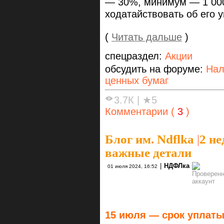
— 30%, минимум — 1 000
ходатайствовать об его 
(
Читать дальше
)
спецраздел:
Акции
обсудить на форуме:
Нал
ценных бумаг
3.7К
|
★5
Комментарии (
3
)
Блог им. Ndflka
|
2 не
важные детали
|
НДФЛка
01 июля 2024, 16:52
15 июля — срок уплаты 