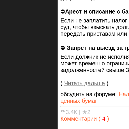
⛔️
Арест и списание с ба
Если не заплатить налог
суд, чтобы взыскать долг
передать приставам или 
⛔️
Запрет на выезд за г
Если должник не исполня
может временно ограничи
задолженностей свыше 3
(
Читать дальше
)
обсудить на форуме:
Нал
ценных бумаг
3.4К
|
★2
Комментарии (
4
)