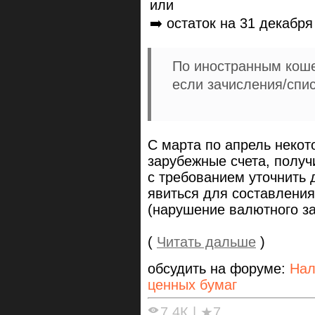
или
➡️ остаток на 31 декабр
По иностранным кош
если зачисления/спи
С марта по апрель некот
зарубежные счета, получ
с требованием уточнить 
явиться для составления 
(нарушение валютного за
(
Читать дальше
)
обсудить на форуме:
Нал
ценных бумаг
7.4К
|
★7