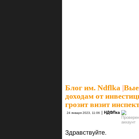
Блог им. Ndflka
|
Вые
доходам от инвестиц
грозит визит инспек
|
НДФЛка
24 января 2023, 11:06
Здравствуйте.