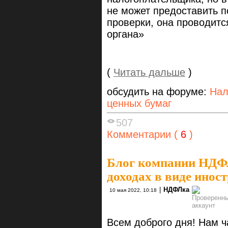
не может предоставить 
проверки, она проводитс
органа»
(
Читать дальше
)
обсудить на форуме:
Нал
ценных бумаг
507
Комментарии (
6
)
Блог компании НД
доходах в виде инос
|
НДФЛка
10 мая 2022, 10:18
Всем доброго дня! Нам ч