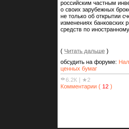
российским частным инв
о своих зарубежных брок
не только об открытии сче
изменениях банковских 
средств по иностранному
(
Читать дальше
)
обсудить на форуме:
Нал
ценных бумаг
6.2К
|
★2
Комментарии (
12
)