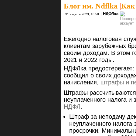
Блог им. Ndflka
|
Как
|
НДФЛка
31 августа 2023, 10:58
Ежегодно налоговая слу
клиентам зарубежных бро
своим доходам. В этом г
2021 и 2022 годы.
НДФЛка предостерегает: 
сообщил о своих доходах
начисления,
штрафы и п
Штрафы рассчитываются 
неуплаченного налога и 
НДФЛ
.
Штраф за неподачу де
неуплаченного налога
просрочки. Минимальн