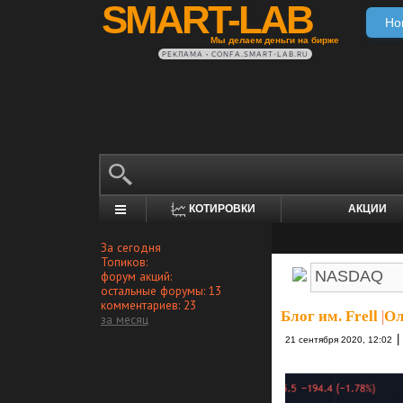
SMART-LAB
Но
Мы делаем деньги на бирже
РЕКЛАМА • CONFA.SMART-LAB.RU
КОТИРОВКИ
АКЦИИ
За сегодня
Топиков:
форум акций:
остальные форумы: 13
комментариев: 23
Блог им. Frell
|
Ол
за месяц
|
21 сентября 2020, 12:02