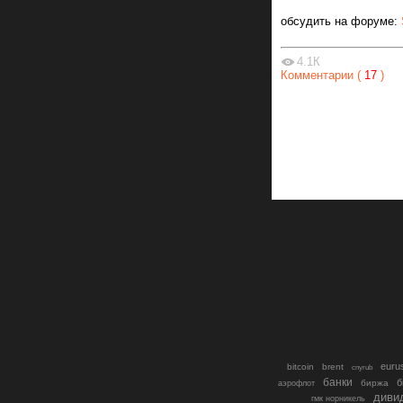
обсудить на форуме:
4.1К
Комментарии (
17
)
euru
bitcoin
brent
cnyrub
банки
б
биржа
аэрофлот
диви
гмк норникель