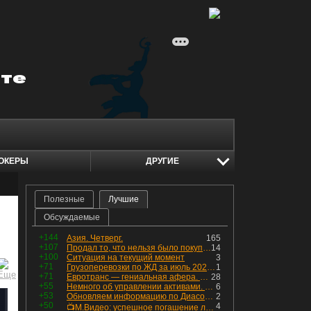
ОКЕРЫ
ДРУГИЕ
Полезные
Лучшие
Обсуждаемые
+144
Азия. Четверг.
165
+107
Продал то, что нельзя было покупать. Изменения в портфеле
14
+100
Ситуация на текущий момент
3
+71
Грузоперевозки по ЖД за июль 2026 г. — четвёртый месяц подряд роста, чёрные металлы на уровне прошлого года, а каменный уголь в плюсе.
1
+71
Евротранс — гениальная афера. Собрал с инвесторов денег, выплатил дивидендов больше текущей капитализации и ушёл в дефолт
28
+55
Немного об управлении активами. Для заинтересованных
6
+53
Обновляем информацию по Диасофту: дивиденды и выкуп
2
+50
4
📺М.Видео: успешное погашение любимого флоатера