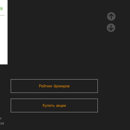
28
ь
Рейтинг брокеров
Купить акции
а
ром