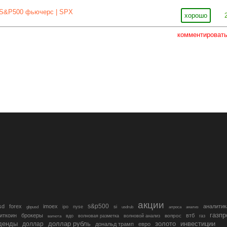
S&P500 фьючерс | SPX
хорошо
комментироват
акции
s&p500
sd
forex
imoex
аналитик
si
gbpusd
ipo
nyse
usdrub
алроса
анализ
газп
иткоин
брокеры
втб
вопрос
валюта
вдо
волновая разметка
волновой анализ
газ
денды
золото
инвестиции
доллар
доллар рубль
дональд трамп
евро