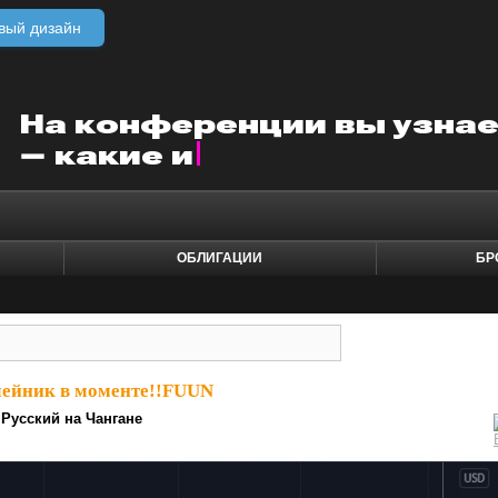
вый дизайн
ОБЛИГАЦИИ
БР
ейник в моменте!!FUUN
Русский на Чангане