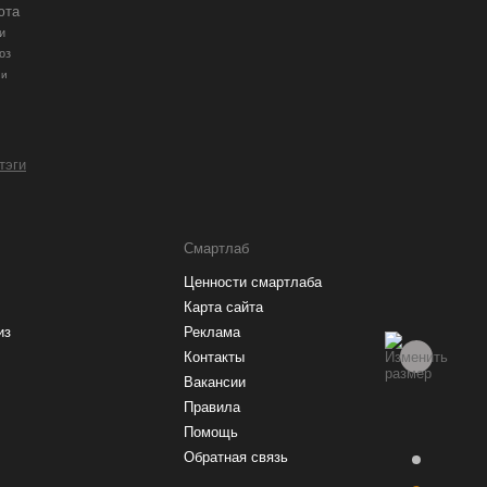
юта
и
оз
ии
 тэги
Смартлаб
Ценности смартлаба
Карта сайта
из
Реклама
Контакты
Вакансии
Правила
Помощь
Обратная связь