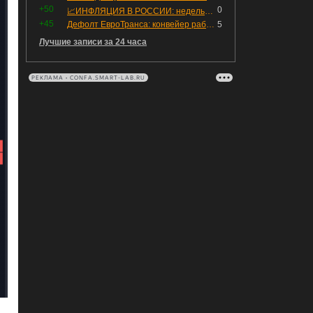
+50
0
📈ИНФЛЯЦИЯ В РОССИИ: недельная дефляция, но в годовом выражении рост 😢
+45
Дефолт ЕвроТранса: конвейер работает исправно
5
Лучшие записи за 24 часа
РЕКЛАМА • CONFA.SMART-LAB.RU