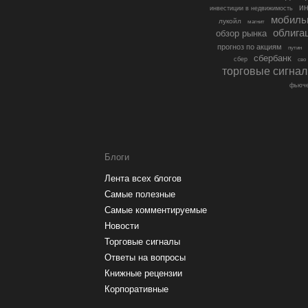
ин
инвестиции в недвижимость
мобиль
лукойл
магнит
облига
обзор рынка
прогноз по акциям
путин
сбербанк
сбер
сво
торговые сигна
фьюче
Блоги
Лента всех блогов
Самые полезные
Самые комментируемые
Новости
Торговые сигналы
Ответы на вопросы
Книжные рецензии
Корпоративные