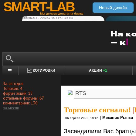
SMART-LAB
Новый дизайн
Мы делаем деньги на бирже
РЕКЛАМА • CONFA.SMART-LAB.RU
КОТИРОВКИ
АКЦИИ
+1
За сегодня
Топиков: 4
форум акций: 15
остальные форумы: 67
комментариев: 130
за месяц
Торговые сигналы!
|
|
Механик Рынка
06 апреля 2022, 18:45
Засандалили Вас братцы