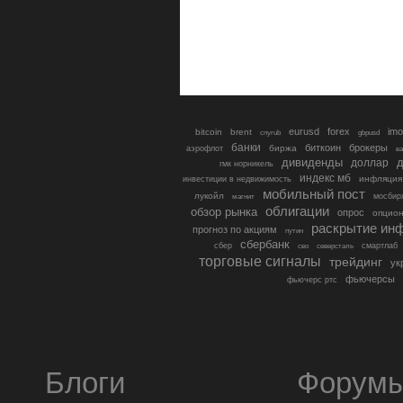
eurusd
forex
imo
bitcoin
brent
cnyrub
gbpusd
банки
биткоин
брокеры
биржа
аэрофлот
в
дивиденды
доллар
д
гмк норникель
индекс мб
инфляция
инвестиции в недвижимость
мобильный пост
лукойл
мосбир
магнит
облигации
обзор рынка
опрос
опцио
раскрытие ин
прогноз по акциям
путин
сбербанк
сбер
северсталь
смартлаб
сво
торговые сигналы
трейдинг
ук
фьючерсы
фьючерс ртс
Блоги
Форум