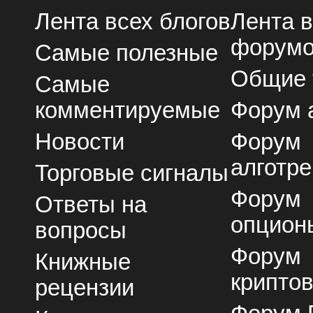
Лента всех блогов
Лента 
форум
Самые полезные
Общие
Самые
комментируемые
Форум 
Новости
Форум
алготре
Торговые сигналы
Форум
Ответы на
опцион
вопросы
Форум
Книжные
крипто
рецензии