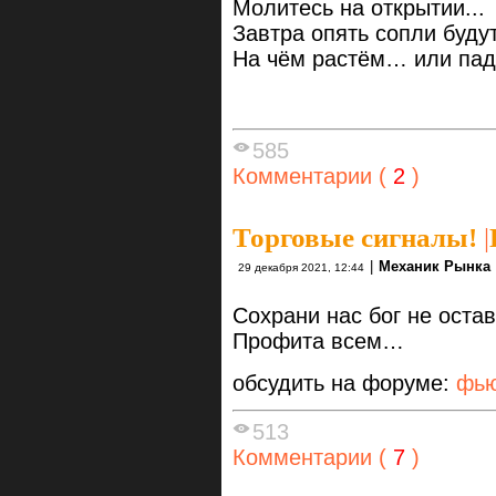
Молитесь на открытии...
Завтра опять сопли буду
На чём растём… или па
585
Комментарии (
2
)
Торговые сигналы!
|
|
Механик Рынка
29 декабря 2021, 12:44
Сохрани нас бог не остав
Профита всем…
обсудить на форуме:
фью
513
Комментарии (
7
)