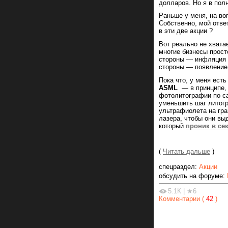
долларов. Но я в полн
Раньше у меня, на воп
Собственно, мой ответ
в эти две акции ?
Вот реально не хвата
многие бизнесы прост
стороны — инфляция н
стороны — появление 
Пока что, у меня есть
ASML
— в принципе, 
фотолитографии по с
уменьшить шаг литогр
ультрафиолета на гра
лазера, чтобы они вы
который
проник в се
(
Читать дальше
)
спецраздел:
Акции
обсудить на форуме:
5.1К
|
★6
Комментарии (
42
)