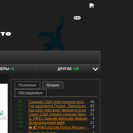
КЕРЫ
+1
ДРУГИЕ
+25
Полезные
Лучшие
Обсуждаемые
+80
Санкции США пристрелили рост акций в России
45
+63
Где находится Грузия : Европа или Азия
92
+62
Как себя чувствуют мигранты в раю, в который они так стремились
43
+62
Сенат США принял санкции Линдси Грэма против России
21
+51
💪 ОФЗ с самыми жирными фиксированными купонами
4
+46
Зеленоградский вайб
12
+46
3
🚂 📬 РЖД против Почты России – Какие облигации выбрать?
+41