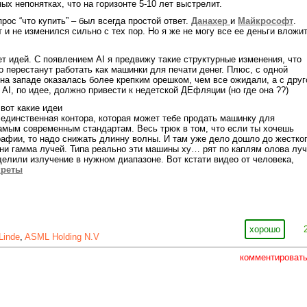
ых непонятках, что на горизонте 5-10 лет выстрелит.
рос “что купить” – был всегда простой ответ.
Данахер
и
Майкрософт
.
 и не изменился сильно с тех пор. Но я же не могу все ее деньги вложи
ет идей. С появлением AI я предвижу такие структурные изменения, что
о перестанут работать как машинки для печати денег. Плюс, с одной
а западе оказалась более крепким орешком, чем все ожидали, а с друг
AI, по идее, должно привести к недетской ДЕфляции (но где она ??)
 вот какие идеи
единственная контора, которая может тебе продать машинку для
амым современным стандартам. Весь трюк в том, что если ты хочешь
афии, то надо снижать длинну волны. И там уже дело дошло до жестко
ни гамма лучей. Типа реально эти машины ху… рят по каплям олова лу
делили излучение в нужном диапазоне. Вот кстати видео от человека,
креты
хорошо
Linde
,
ASML Holding N.V
комментироват