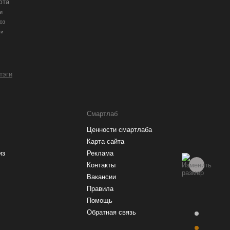
юта
и
оз
ии
 тэги
Смартлаб
Ценности смартлаба
Карта сайта
из
Реклама
Контакты
Вакансии
Правила
Помощь
Обратная связь