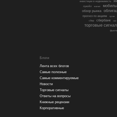
ин
инвестиции в недвижимость
мобиль
лукойл
магнит
облига
обзор рынка
прогноз по акциям
путин
сбербанк
сбер
сво
торговые сигна
фьюче
Блоги
Лента всех блогов
Самые полезные
Самые комментируемые
Новости
Торговые сигналы
Ответы на вопросы
Книжные рецензии
Корпоративные