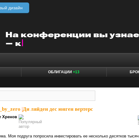
вый дизайн
ОБЛИГАЦИИ
+13
БРО
n_by_zero
|
Ди ляйден дес юнген вертерс
у Хренов
ема. Моя подруга попросила инвестировать ее несколько десятков тысяч