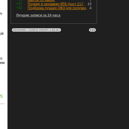
Мысли по рынку.
7
+37
Почему я ненавижу ВТБ (пост 217, 12+)
15
+33
Подборка лучших ОФЗ для получения дохода с наибольшей прибылью
4
ть
Лучшие записи за 24 часа
РЕКЛАМА • CONFA.SMART-LAB.RU
ой
го
чем
25
ь