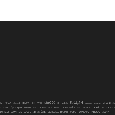
акции
s&p500
sd
forex
imoex
аналитик
si
gbpusd
ipo
nyse
usdrub
алроса
анализ
газп
иткоин
брокеры
втб
вопрос
валюта
вдо
волновая разметка
волновой анализ
газ
денды
золото
инвестиции
доллар
доллар рубль
дональд трамп
евро