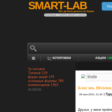
SMART-LAB
Но
Мы делаем деньги на бирже
РЕКЛАМА • CONFA.SMART-LAB.RU
КОТИРОВКИ
АКЦИИ
+16
За сегодня
Топиков: 129
форум акций: 179
остальные форумы: 789
комментариев: 1910
Блог им. Divisio
за месяц
|
Гур
08 мая 2024, 21:40
Друзья, у меня пробл