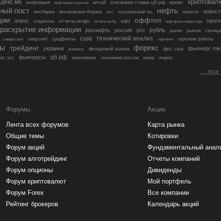
криптовал
декс мб
инфляция
китай
ключевая ставка цб рф
кризис
инфляция в россии
ный пост
нефть
новост
московская биржа
мосбиржа
мтс
натуральный газ
новатэк
ции
оффтоп
опрос
прогн
опционы
отчеты мсфо
офз
портфель инвестора
отчеты рсбу
раскрытие информации
рубль
роснефть
россия
ртс
рынок
санкц
рынки
сша
технический анализ
сущфакты
торговые роботы
северсталь
смартлаб
торговля
лы
трейдинг
форекс
украина
фьючерс mix
фондовый рынок
фрс сша
финансы
цб рф
фьючерсы
экономика
рс ртс
экономика россии
юмор
яндекс
....все
Форумы
Акции
Лента всех форумов
Карта рынка
Общие темы
Котировки
Форум акций
Фундаментальный анал
Форум алготрейдинг
Отчеты компаний
Форум опционы
Дивиденды
Форум криптовалют
Мой портфель
Форум Forex
Все компании
Рейтинг брокеров
Календарь акций