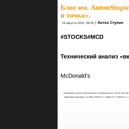
Блог им. AntonStupi
и точка».
|
Антон Ступин
19 августа 2022, 09:56
#STOCKS
#MCD
Технический анализ «вк
‎McDonald's