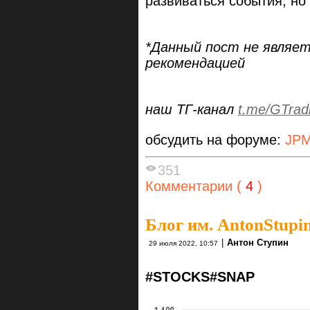
развиваться события, но
*Данный пост‏ ‎не ‎является‏ ‎инвестиционной‏ и торговой
‎рекомендацией
наш ТГ-канал
t.me/GTrad
обсудить на форуме:
JPM
351
Комментарии (
4
)
Блог им. AntonStupi
|
Антон Ступин
29 июля 2022, 10:57
#STOCKS
#SNAP