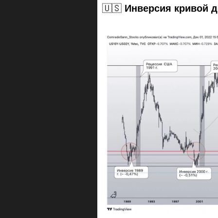
🇺🇸
Инверсия кривой 