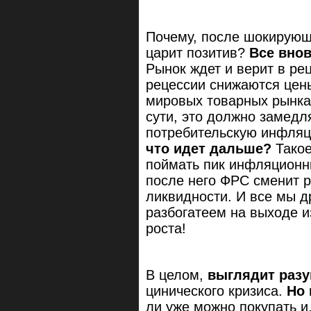
Почему, после шокирующ
царит позитив?
Все внов
Рынок ждет и верит в рец
рецессии снижаются цены
мировых товарных рынка
сути, это должно замед
потребительскую инфляц
что идет дальше?
Такое
поймать пик инфляционны
после него ФРС сменит р
ликвидности. И все мы д
разбогатеем на выходе и
роста!
В целом,
выглядит раз
цинического кризиса.
Но 
ли уже можно покупать и