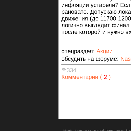
инфляции устарели? Если
рановато. Допускаю лока
движения (до 11700-1200
логично выглядит финал 
после которой и нужно в
спецраздел:
Акции
обсудить на форуме:
Nas
334
Комментарии (
2
)
eurusd
forex
imo
bitcoin
brent
cnyrub
gbpusd