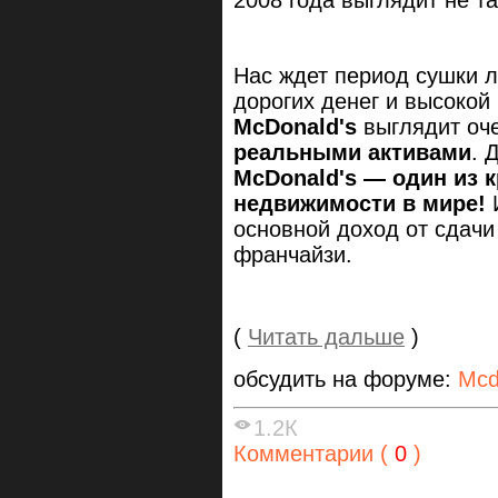
2008 года выглядит не т
Нас ждет период сушки л
дорогих денег и высокой
McDonald's
выглядит оче
реальными активами
. 
McDonald's — один из 
недвижимости в мире!
основной доход от сдач
франчайзи.
(
Читать дальше
)
обсудить на форуме:
Mcd
1.2К
Комментарии (
0
)