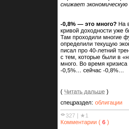
снижает экономическую 
-0,8% — это много?
На в
кривой доходности уже б
Там проходили многие ф
определили текущую эко
писал про 40-летний тре
с тем, которые были в «
много. Во время кризиса
-0,5%… сейчас -0,8%…
(
Читать дальше
)
спецраздел:
облигации
327
|
★1
Комментарии (
6
)