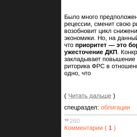
Было много предположен
рецессии, сменит свою р
возобновит цикл снижен
экономики. Но, на данны
что
приоритет — это б
ужесточение ДКП
. Конк
закладывает повышение с
риторика ФРС в отношен
одно, что
(
Читать дальше
)
спецраздел:
облигации
260
Комментарии (
1
)