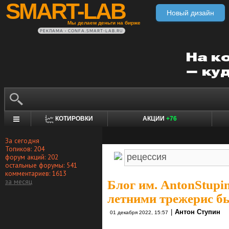
SMART-LAB
Новый дизайн
Мы делаем деньги на бирже
РЕКЛАМА • CONFA.SMART-LAB.RU
КОТИРОВКИ
АКЦИИ
+76
За сегодня
Топиков: 204
форум акций: 202
остальные форумы: 541
комментариев: 1613
за месяц
Блог им. AntonStupi
летними трежерис бь
|
Антон Ступин
01 декабря 2022, 15:57