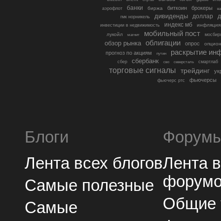
банки
биткоин
брокеры
биржа
аэрофлот
в
дивиденды
доллар
д
гмк норникель
индекс мб
инфляция
инвестиции в недвижимость
мобильный пост
лукойл
мосбир
магнит
облигации
обзор рынка
опрос
опцио
раскрытие ин
прогноз по акциям
путин
сбербанк
сбер
северсталь
смартлаб
сво
торговые сигналы
трейдинг
ук
фьючерсы
фьючерс ртс
Блоги
Форум
Лента всех блогов
Лента 
форум
Самые полезные
Общие
Самые