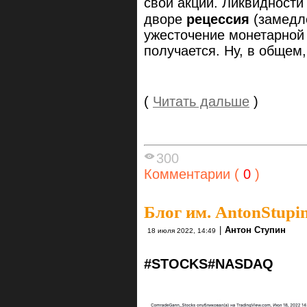
свои акции. Ликвидности
дворе
рецессия
(замедле
ужесточение монетарной 
получается. Ну, в общем,
(
Читать дальше
)
300
Комментарии (
0
)
Блог им. AntonStupi
|
Антон Ступин
18 июля 2022, 14:49
#STOCKS
#NASDAQ