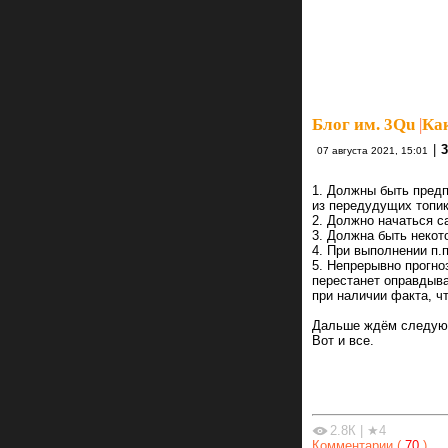
Блог им. 3Qu
|
Как
|
07 августа 2021, 15:01
1. Должны быть предп
из передудущих топик
2. Должно начаться с
3. Должна быть некот
4. При выполнении п.п
5. Непрерывно прогно
перестанет оправдыва
при наличии факта, чт
Дальше ждём следующе
Вот и все.
2.8К
|
★4
Комментарии (
70
)