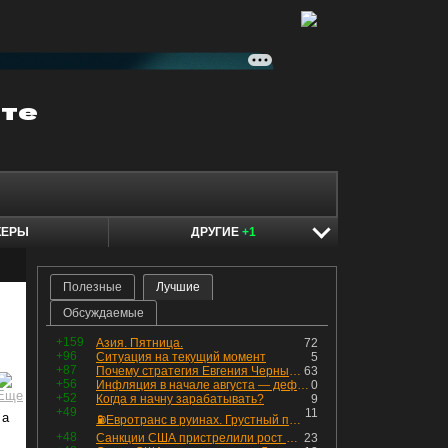
КЕРЫ
ДРУГИЕ
+1
Полезные
Лучшие
Обсуждаемые
+159
Азия. Пятница.
72
+96
Ситуация на текущий момент
5
+87
Почему стратегия Евгения Черных приведет вас к убыткам в 2026 году
63
+56
Инфляция в начале августа — дефляция из-за топлива и плодоовощной корзины, но услуги продолжают дорожать, а рубль начал ослабевать.
0
+52
Когда я начну зарабатывать?
9
+49
11
 а
⛽️Евротранс в руинах. Грустный пост😶😞 Что изменилось в облигациях?
+48
Санкции США пристрелили рост акций в России
23