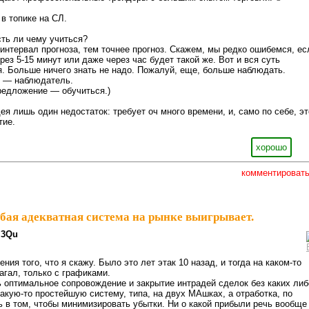
в топике на СЛ.
ть ли чему учиться?
 интервал прогноза, тем точнее прогноз. Скажем, мы редко ошибемся, ес
рез 5-15 минут или даже через час будет такой же. Вот и вся суть
я. Больше ничего знать не надо. Пожалуй, еще, больше наблюдать.
е — наблюдатель.
редложение — обучиться.)
ея лишь один недостаток: требует оч много времени, и, само по себе, эт
тие.
хорошо
комментироват
бая адекватная система на рынке выигрывает.
3Qu
ния того, что я скажу. Было это лет этак 10 назад, и тогда на каком-то
агал, только с графиками.
оптимальное сопровождение и закрытие интрадей сделок без каких либ
какую-то простейшую систему, типа, на двух МАшках, а отработка, по
 в том, чтобы минимизировать убытки. Ни о какой прибыли речь вообще