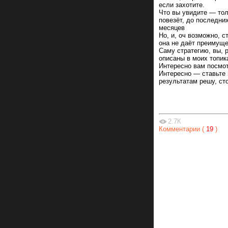
если захотите.
Что вы увидите — тол
повезёт, до последних
месяцев
Но, и, оч возможно, с
она не даёт преимущ
Саму стратегию, вы, 
описаны в моих топика
Интересно вам посмот
Интересно — ставьте 
результатам решу, сто
2.7К
Комментарии (
19
)