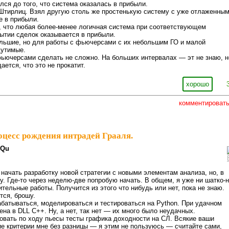
ся до того, что система оказалась в прибыли.
Штирлиц. Взял другую столь же простенькую систему с уже отлаженны
е в прибыли.
, что любая более-менее логичная система при соответствующем
ытии сделок оказывается в прибыли.
ольшие, но для работы с фьючерсами с их небольшим ГО и малой
щутимые.
ьючерсами сделать не сложно. На больших интервалах — эт не знаю, н
дается, что это не прокатит.
хорошо
комментироват
цесс рождения интрадей Грааля.
3Qu
начать разработку новой стратегии с новыми элементам анализа, но, в
ху. Где-то через неделю-две попробую начать. В общем, я уже ни шатко-
тельные работы. Получится из этого что нибудь или нет, пока не знаю.
тся, брошу.
абатываться, моделироваться и тестироваться на Python. При удачном
на в DLL C++. Ну, а нет, так нет — их много было неудачных.
овать по ходу пьесы тесты графика доходности на СЛ. Всякие ваши
ие критерии мне без разницы — я этим не пользуюсь — считайте сами,