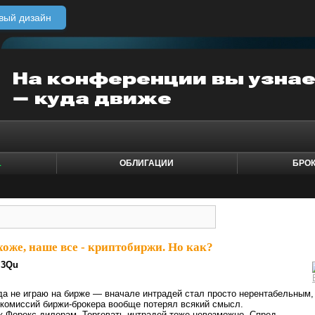
вый дизайн
1
ОБЛИГАЦИИ
БРО
оже, наше все - криптобиржи. Но как?
3Qu
а не играю на бирже — вначале интрадей стал просто нерентабельным,
комиссий биржи-брокера вообще потерял всякий смысл.
к Форекс-дилерам. Торговать интрадей тоже невозможно. Спред