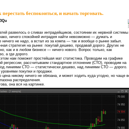
 перестать беспокоиться, и начать торговать.
3Qu
татей развелось о сливах интрадейщиков, состоянии их нервной системы
нако, ничего спокойней интрадея найти невозможно — думать и
 ничего не надо, а встал из за компа — так и вообще о рынке забыл.
нная стратегия на рынке: покупай дешево, продавай дорого. Других не
но, как и в любом бизнесе — ничего нового. Вопрос только, как
о, а где дорого.
 этом нам поможет простейшая мат статистика. Проводим на графике
 регрессии, рассчитываем стандартное отлонение (СТО), проводим на
Под линиями СТО — статистически дешево, над линиями СТО — дорого.
 уровнями покупки и продажи.
о цена никому ничего не обязана, и может ходить куда угодно, но чаще в
апазона распределения.
това, она вся на картинке.