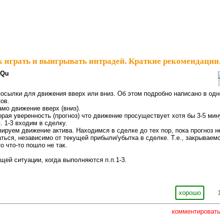
 играть и выигрывать интрадей. Краткие рекомендации
3Qu
осылки для движения вверх или вниз. Об этом подробно написано в од
ов.
амо движение вверх (вниз).
орая уверенность (прогноз) что движение просуществует хотя бы 3-5 мин
. 1-3 входим в сделку.
зируем движение актива. Находимся в сделке до тех пор, пока прогноз н
ться, независимо от текущей прибыли/убытка в сделке. Т.е., закрываем
о что-то пошло не так.
й ситуации, когда выполняются п.п.1-3.
хорошо
комментироват