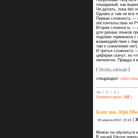
лошадиный, как выраз
Че делать, пока без 
Однако и там не все п
Первая сложность — п
обстоятельствах из РФ
Вторая сложность — а
для разных языков пр
подобие терминала с 
взаимодействие с бирж
там к сожалению нет)
И третья сложность —
циферки скачут, но ч
непонятно. Правда и в
(
Читать дальше
)
спецраздел:
криптова
4.8К
|
★2
Комментарии (
64
)
Блог им. 3Qu
|
Мож
|
3
06 апреля 2022, 15:18
Можно ли обучиться и
В нашей Школе препо