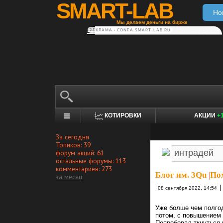
SMART-LAB
Но
Мы делаем деньги на бирже
РЕКЛАМА • CONFA.SMART-LAB.RU
КОТИРОВКИ
АКЦИИ
+
За сегодня
Топиков: 39
форум акций: 61
остальные форумы: 113
комментариев: 273
Блог им. 3Qu
|
Пох
за месяц
|
08 сентября 2022, 14:54
Уже болше чем полгод
потом, с повышением 
Попробовал ткнуться 