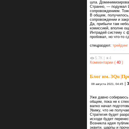
шла. Доминимизировал
Странно, — подумал 
сопровождением. Тож
В общем, получилось
сопровождении и закр
Да, прибыли там неб
комиссией, вполне о
Интрадей систему с ф
пробовал, но что-то с
спецраздел:
трейдинг
5.7К
|
★4
Комментарии (
40
)
Блог им. 3Qu
|
Про
|
08 августа 2021, 04:45
Уже давно собираюсь 
общем, пока не к спе
валко начал подготови
Увижу, что не получае
Стратегия будет разр
исходе будет перенесе
Возникла идея публик
эквити, шарпы и проч