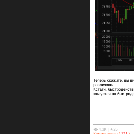
Теперь скажите, вы в
реализовал.
Кстати, быстродейств
жалуется на быстроде
4.3К
|
★25
Комментарии (
121
)