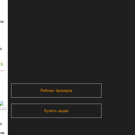
ли
о
9
ь
Рейтинг брокеров
Купить акции
о
 не