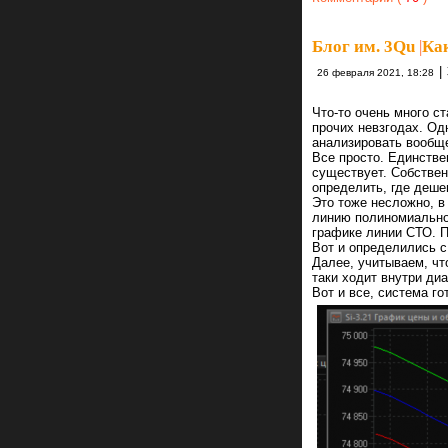
Блог им. 3Qu
|
Как
|
26 февраля 2021, 18:28
Что-то очень много с
прочих невзгодах. Од
анализировать вообще
Все просто. Единстве
существует. Собствен
определить, где дешев
Это тоже несложно, в
линию полиномиальной
графике линии СТО. 
Вот и определились с
Далее, учитываем, чт
таки ходит внутри ди
Вот и все, система го