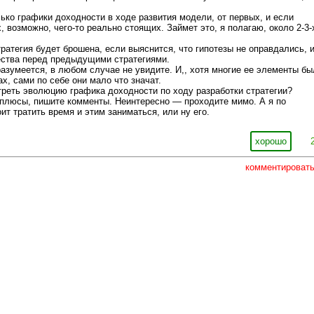
ько графики доходности в ходе развития модели, от первых, и если
, возможно, чего-то реально стоящих. Займет это, я полагаю, около 2-3-
тратегия будет брошена, если выяснится, что гипотезы не оправдались, 
ества перед предыдущими стратегиями.
разумеется, в любом случае не увидите. И,, хотя многие ее элементы бы
х, сами по себе они мало что значат.
реть эволюцию графика доходности по ходу разработки стратегии?
плюсы, пишите комменты. Неинтересно — проходите мимо. А я по
ит тратить время и этим заниматься, или ну его.
хорошо
комментироват