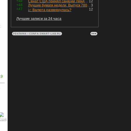
+48
Сенат США принял санкции Линдси Грэма против России
12
+48
Лучшие бумаги недели. Выпуск 780 – обновления для пятницы
3
+47
12
📈 Валюта развернулась?
Лучшие записи за 24 часа
к
РЕКЛАМА • CONFA.SMART-LAB.RU
19
ь