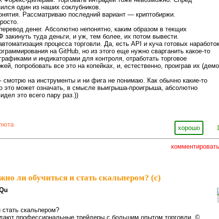
ился один из наших соклубников.
понятия. Рассматриваю последний вариант — криптобиржи.
росто.
еревод денег. Абсолютно непонятно, каким образом в текщих
 закинуть туда деньги, и уж, тем более, их потом вывести.
втоматизация процесса торговли. Да, есть API и куча готовых наработо
ограммирования на GitHub, но из этого еще нужно сварганить какое-то
графиками и индикаторами для контроля, отработать торговое
ей, попробовать все это на копейках, и, естественно, проиграв их (демо
.
 смотрю на инструменты и ни фига не понимаю. Как обычно какие-то
то это может означать, в смысле выигрыша-проигрыша, абсолютно
идел это всего пару раз.))
люта
хорошо
комментироват
но ли обучиться и стать скальпером? (с)
Qu
 стать скальпером?
дают профессиональные трейдеры с большим опытом торговли. ©