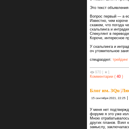
Это текст объявления 
Вопрос первый — а ес
Известно, чем короче
скажем, что погода че
скальпинга и интраде
Спекулянт в перевод
Короче, интересное п
У скальпинга и интрад
оч утомительное заня
спецраздел:
трейдинг
970
|
★1
Комментарии (
40
)
Блог им. 3Qu
|
Лю
|
15 сентября 2021, 22:25
У меня нет подтвержде
форуме я это уже изл
Мною отрабатывалось 
других планов. Взял 
замыслу, заключалась