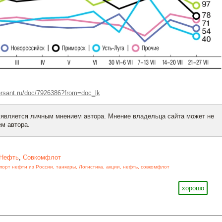
sant.ru/doc/7926386?from=doc_lk
 является личным мнением автора. Мнение владельца сайта может не
м автора.
Нефть
,
Совкомфлот
спорт нефти из России
,
танкеры
,
Логистика
,
акции
,
нефть
,
совкомфлот
хорошо