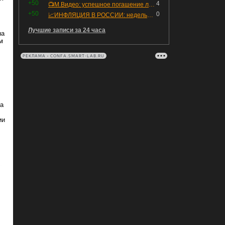
+50
4
📺М.Видео: успешное погашение любимого флоатера
+50
0
📈ИНФЛЯЦИЯ В РОССИИ: недельная дефляция, но в годовом выражении рост 😢
Лучшие записи за 24 часа
на
м
РЕКЛАМА • CONFA.SMART-LAB.RU
на
ии