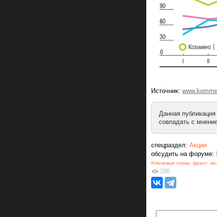
Источник:
www.kommer
Данная публикация
совпадать с мнение
спецраздел:
Акции
обсудить на форуме:
Ключевые слова:
фрахт
,
эк
298