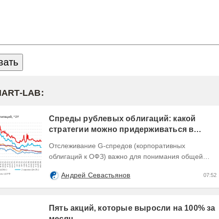
MART-LAB:
Спреды рублевых облигаций: какой
стратегии можно придерживаться в
текущих условиях
Отслеживание G-спредов (корпоративных
облигаций к ОФЗ) важно для понимания общей
динамики доходностей долговых инструментов,
Андрей Севастьянов
07:52
отражающей текущую...
Пять акций, которые выросли на 100% за
месяц