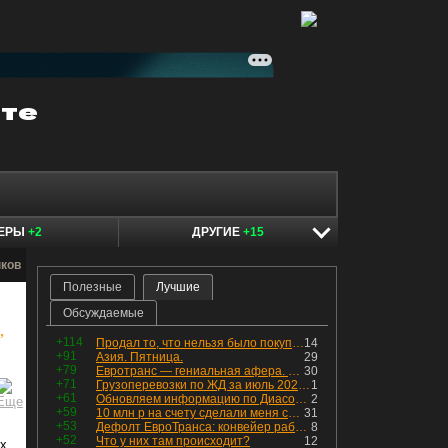
КЕРЫ
+2
ДРУГИЕ
+15
нков
Полезные
Лучшие
Обсуждаемые
,
+114
Продал то, что нельзя было покупать. Изменения в портфеле
14
+91
Азия. Пятница.
29
+79
Евротранс — гениальная афера. Собрал с инвесторов денег, выплатил дивидендов больше текущей капитализации и ушёл в дефолт
30
+71
Грузоперевозки по ЖД за июль 2026 г. — четвёртый месяц подряд роста, чёрные металлы на уровне прошлого года, а каменный уголь в плюсе.
1
+61
Обновляем информацию по Диасофту: дивиденды и выкуп
2
+59
10 млн р на счету сделали меня счастливым? Ожидание vs Реальность!
31
+53
Дефолт ЕвроТранса: конвейер работает исправно
8
+52
Что у них там происходит?
12
ых