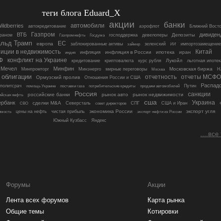
теги блога Eduard_X
акции
банки
автомобили
ildberries
автокредитование
аэрофлот
Ближний Восто
Газпром
ВТБ
дивиден
Депозиты
ираном
господдержка
девелоперы
Газпромнефть
Госдума
льд Трамп
ЕС
европа
заблокированные активы
займер
зеленский
ИИ
импортозамещение
Китай
тиции в недвижимость
инфляция в России
ипотека
иран
индия
инфляция
Ф
конфликт на Украине
Лукойл
кредитование
криптовалюта
курс рубля
льготная ипотек
Мечел
Минфин
Московская биржа
Минпромторг
Минэнерго
мирные переговоры
Москва
Н
облигации
отчетность
отчеты МСФО
Ормузский пролив
Отношения России и США
Распад
политсрач
потребительские кредиты
Путин
помощь Украине
поставки газа
продажи автомобилей
Россия
санкции
российские банки
рынок авто
рынок недвижимости
ийская нефть
сша
Украина
ербанк
сделки M&A
СВО
Северсталь
совет директоров
СПГ
США и Иран
экономика России
экспорт угля
цены на нефть
чистая прибыль
имость
экспорт нефти из России
Южный Кузбасс
Яндекс
....все
Форумы
Акции
Лента всех форумов
Карта рынка
Общие темы
Котировки