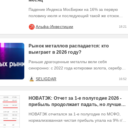
Падение Индекса МосБиржи на 16% за первую
половину июля и последующий такой же отскок
создали условия для экстремального движения
Альфа-Инвестиции
18:21
наиболее...
Рынок металлов распадается: кто
выиграет в 2026 году?
Раньше драгоценные металлы вели себя
синхронно: с 2022 года котировки золота, серебра
и платины выросли кратно. Но к 2026 году рынок
SELIGDAR
16:52
разделился. В...
НОВАТЭК: Отчет за 1-е полугодие 2026 -
прибыль продолжает падать, но лучшее
впереди, если не прилетит
НОВАТЭК отчитался за 1-е полугодие по МСФО,
нормализованная чистая прибыль упала на 9% г/г
Пресс релизы максимально...