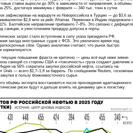
товые ставки выросли до 30% в зависимости от направления, а объёмы
на 25%, достигнув минимума с февраля — 340 тыс. тонн в сутки.
ок зафиксирован на маршруте из Новороссийска в Турцию — до $3,6 за
эквивалентно $2,6 млн за рейс Aframax. Перевозки в Индию подорожали 
11%. Балтийское направление прибавило 7–8%. Это связано с дефицито
од санкции, и ужесточением процедур допуска в порты.
тических затрат стало вступление в силу указа президента РФ,
ания захода иностранных судов с ФСБ. Это увеличило время под
краткосрочные сбои. Однако аналитики считают, что рынок быстро
ки нормализуются.
 текущее повышение фрахта не критично — цены всё ещё ниже зимне-
роза санкций со стороны США и «токсичность» груза создают давление 
Индия на 56% сократила закупки российской нефти, ссылаясь на
т Urals — всего $1,7–1,8 за баррель. По сообщениям Reuters, госкомпан
закупки в пользу ближневосточного сырья.
что объёмы экспорта восстановятся после прохождения адаптационного
итические риски будут и дальше влиять на динамику цен и логистику.