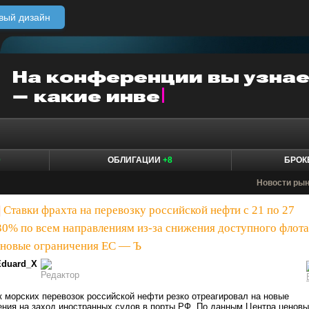
вый дизайн
0
ОБЛИГАЦИИ
+8
БРО
Новости ры
|
Ставки фрахта на перевозку российской нефти c 21 по 27
30% по всем направлениям из-за снижения доступного флота
 новые ограничения ЕС — Ъ
Eduard_X
к морских перевозок российской нефти резко отреагировал на новые
ения на заход иностранных судов в порты РФ. По данным Центра ценов