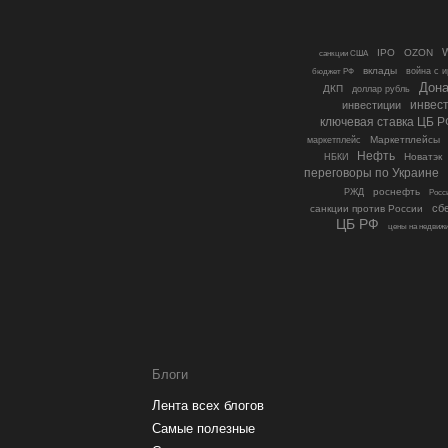
W
IPO
OZON
санкции США
вклады
бюджет РФ
война с 
Дона
ДКП
доллар рубль
инвестиции
инвес
ключевая ставка ЦБ Р
Маркетплейсы
маркетплейс
Нефть
Новатэк
НБКИ
переговоры по Украине
роснефть
РЖД
Росс
сб
санкции против России
ЦБ РФ
цены на недвиж
Блоги
Лента всех блогов
Самые полезные