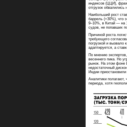
индексов (ЦЦИ), фрах
отгрузок обвалились 
Наибольший рост став
баррель (+30%), что 
9–10%, в Китай — на 
судов, не попавших п
Причиной роста логис
требующего согласов
погрузкой и вызвало 
адаптируется, а став
По мнению экспертов,
весеннего пика.
Но уг
рынок. На этом фоне 
недостаточный дискон
Индии приостановили 
Аналитики полагают, 
периода, хотя геопол