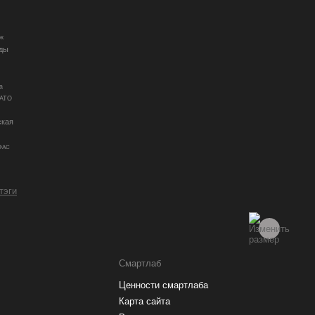
к
ды
а
АТО
ская
ФАС
 тэги
Смартлаб
Ценности смартлаба
Карта сайта