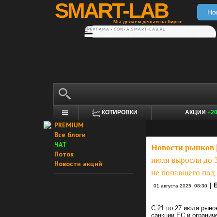
SMART-LAB
Но
Мы делаем деньги на бирже
РЕКЛАМА • CONFA.SMART-LAB.RU
КОТИРОВКИ
АКЦИИ
+2
PREMIUM
Все блоги
ЧАТ
Новости рынков
Поток
июля выросли до 
Новости акций
не попавшего под
|
01 августа 2025, 08:30
С 21 по 27 июля рыно
санкции ЕС и огранич