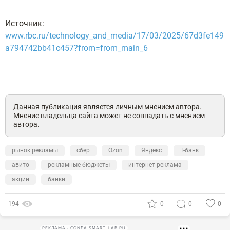
Источник:
www.rbc.ru/technology_and_media/17/03/2025/67d3fe149
a794742bb41c457?from=from_main_6
Данная публикация является личным мнением автора.
Мнение владельца сайта может не совпадать с мнением
автора.
рынок рекламы
сбер
Ozon
Яндекс
Т-банк
авито
рекламные бюджеты
интернет-реклама
акции
банки
194
0
0
0
РЕКЛАМА • CONFA.SMART-LAB.RU