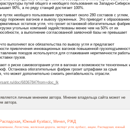
раструктуры путей общего и необщего пользования на Западно-Сибирск
ышает 90%, а по ряду станций достигает 100%.
 и путях необщего пользования простаивает около 280 составов с углем,
воду порожних вагонов и вывозу груженных. Это приводит к образованию
рмативных остатков угля, что грозит остановкой обогатительных фабрик
рузки угольных компаний задействованы менее чем на 50% от их
особности, а выполнение согласованной заявочной базы не превышает
то выполняют все обязательства по вывозу угля и предлагают
ности привлечения инновационных вагонов повышенной грузоподъемност
ставление поездов используется для сглаживания неритмичности работ
ставки грузов.
ют о риске самовозгорания угля в вагонах и возможности техногенных 
роф. Остановка обогатительных фабрик грозит штрафами за срыв
в, что может дополнительно снизить рентабельность отрасли.
sant.ru/doc/6836784?from=doc_lk
 является личным мнением автора. Мнение владельца сайта может не
м автора.
Распадская
,
Южный Кузбасс
,
Мечел
,
РЖД
компании
,
Логистика
,
железная дорога
,
экспорт угля
,
кузбасс
,
акции
,
Распадская
,
южный