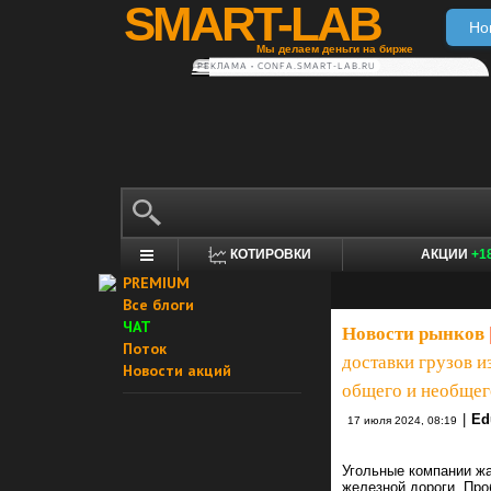
SMART-LAB
Но
Мы делаем деньги на бирже
РЕКЛАМА • CONFA.SMART-LAB.RU
КОТИРОВКИ
АКЦИИ
+1
PREMIUM
Все блоги
ЧАТ
Новости рынков
Поток
доставки грузов и
Новости акций
общего и необщего
|
Ed
17 июля 2024, 08:19
Угольные компании жа
железной дороги. Про