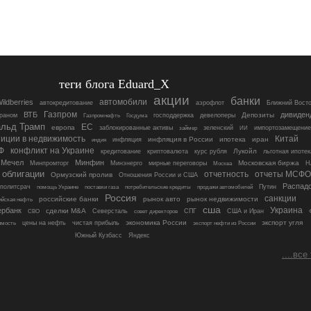
теги блога Eduard_X
акции
банки
автомобили
ildberries
автокредитование
аэрофлот
Ближний Восто
Газпром
ВТБ
дивиден
Депозиты
ираном
господдержка
девелоперы
Газпромнефть
Госдума
льд Трамп
ЕС
европа
заблокированные активы
займер
зеленский
ИИ
импортозамещение
Китай
тиции в недвижимость
инфляция в России
ипотека
иран
индия
инфляция
Ф
конфликт на Украине
Лукойл
кредитование
криптовалюта
курс рубля
льготная ипотек
Мечел
Минфин
Московская биржа
Минпромторг
Минэнерго
мирные переговоры
Москва
Н
облигации
отчетность
отчеты МСФО
Ормузский пролив
Отношения России и США
Распад
политсрач
потребительские кредиты
Путин
помощь Украине
поставки газа
продажи автомобилей
Россия
санкции
российские банки
рынок авто
рынок недвижимости
ийская нефть
сша
Украина
ербанк
сделки M&A
СВО
Северсталь
совет директоров
СПГ
США и Иран
экономика России
экспорт угля
цены на нефть
чистая прибыль
имость
экспорт нефти из России
Южный Кузбасс
Яндекс
....все