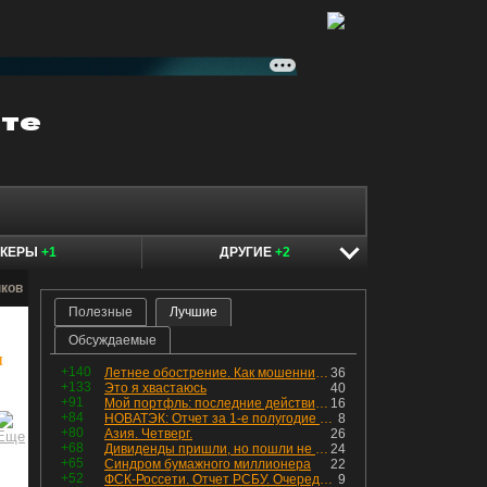
ОКЕРЫ
+1
ДРУГИЕ
+2
нков
Полезные
Лучшие
Обсуждаемые
м
+140
Летнее обострение. Как мошенники пытаются подсунуть кнопку "БАБЛО" девушкам
36
+133
Это я хвастаюсь
40
+91
Мой портфль: последние действия и текущая структура. Краткий комментарий по всем позициям
16
+84
НОВАТЭК: Отчет за 1-е полугодие 2026 - прибыль продолжает падать, но лучшее впереди, если не прилетит
8
+80
Азия. Четверг.
26
+68
Дивиденды пришли, но пошли не туда
24
+65
Синдром бумажного миллионера
22
+52
ФСК-Россети. Отчет РСБУ. Очередная допка - бомбовые новости в эфире
9