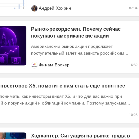
№1), пятый год ведется публичный портфель
Андрей Хохрин
07:04
PRObonds...
Рынок-рекордсмен. Почему сейчас
покупают американские акции
Американский рынок акций продолжает
поступательный взлет на зависть российским
инвесторам. Индексы и компании ставят рекорды.
Финам Брокер
16:32
В...
инвесторов X5: помогите нам стать ещё понятнее
онимать, как инвесторы видят X5, и что для вас важно при
 о покупке акций и облигаций компании. Поэтому запускаем...
10:23
Хэдхантер. Ситуация на рынке труда в