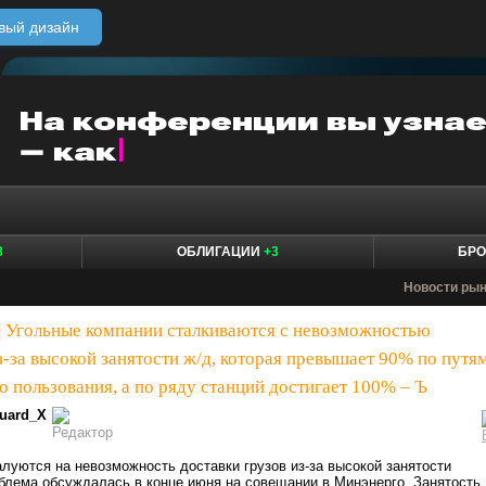
вый дизайн
8
ОБЛИГАЦИИ
+3
БР
Новости ры
|
Угольные компании сталкиваются с невозможностью
з-за высокой занятости ж/д, которая превышает 90% по путя
 пользования, а по ряду станций достигает 100% – Ъ
uard_X
луются на невозможность доставки грузов из-за высокой занятости
блема обсуждалась в конце июня на совещании в Минэнерго. Занятость