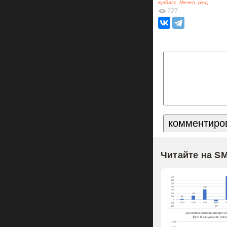
кузбасс
,
Мечел
,
ржд
227
Читайте на S