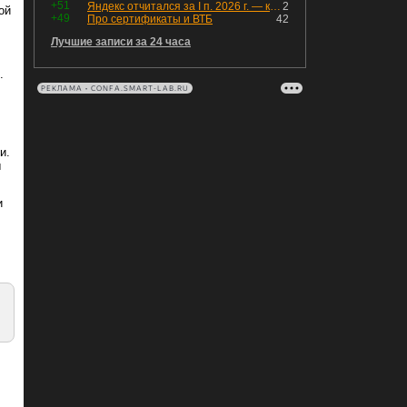
+51
Яндекс отчитался за I п. 2026 г. — компания увеличила инвестиции и долг. Buyback начал работать, продали Авто.Ру.
2
ой
+49
Про сертификаты и ВТБ
42
Лучшие записи за 24 часа
.
РЕКЛАМА • CONFA.SMART-LAB.RU
и.
ы
и