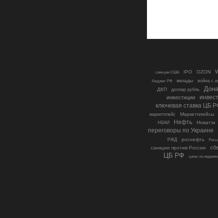
W
IPO
OZON
санкции США
вклады
бюджет РФ
война с 
Дона
ДКП
доллар рубль
инвестиции
инвес
ключевая ставка ЦБ Р
Маркетплейсы
маркетплейс
Нефть
Новатэк
НБКИ
переговоры по Украине
роснефть
РЖД
Росс
сб
санкции против России
ЦБ РФ
цены на недвиж