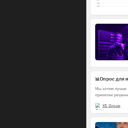
📊Опрос для 
Мы хотим лучше п
принятии решений
X5 Group