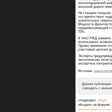
железнодорожной инф
железной дороге прев
На станциях погрузки
что препятствует под
значительных сверхно
Мощности фронтов пог
перерабатывающей сп
70%.
В ОАО РЖД заявили, ч
использовать возмож
Однако временное от
участников цепочки до
Эксперты предупрежда
экологических катаст
экспортных контракто
Источник:
www.kommer
Данная публикация
совпадать с мнение
спецраздел:
Акции
обсудить на форуме:
Ключевые слова:
угольные 