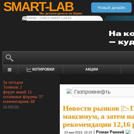
SMART-LAB
Новый дизайн
Мы делаем деньги на бирже
РЕКЛАМА • CONFA.SMART-LAB.RU
КОТИРОВКИ
АКЦИИ
За сегодня
Топиков: 2
форум акций: 11
остальные форумы: 37
комментариев: 68
за месяц
Новости рынков
|
📉
максимум, а затем н
рекомендации 12,16 
|
Роман Ранний
23 мая 2023, 15:15