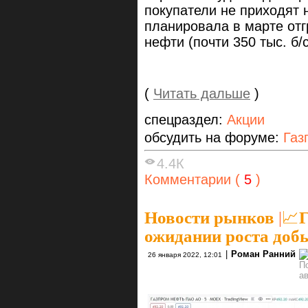
покупатели не приходят 
планировала в марте отгр
нефти (почти 350 тыс. б/с
(
Читать дальше
)
спецраздел:
Акции
обсудить на форуме:
Газ
4.4К
Комментарии (
5
)
Новости рынков
|
📈Г
ожидании роста доб
|
Роман Ранний
26 января 2022, 12:01