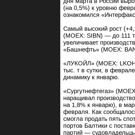
дня марта в России вырос
(на 0,5%) к уровню февра
ознакомился «Интерфакс
Самый высокий рост (+4
(MOEX: SIBN) — до 111 т
увеличивает производство
«Башнефть» (MOEX: BANE)
«ЛУКОЙЛ» (MOEX: LKOH) 
тыс. т в сутки, в февра
динамику к январю.
«Сургутнефтегаз» (MOEX
наращивал производство 
на 1,8% к январю), в ма
февраля. Как сообщалос
смогла продать пять спот
портов Балтики с постав
партий — судовладельцы