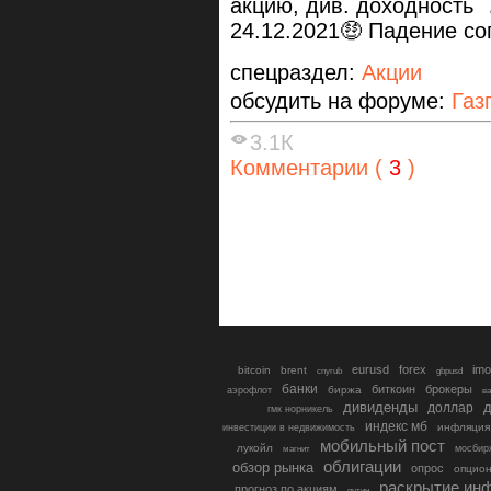
акцию, див. доходность 
24.12.2021🤑 Падение с
спецраздел:
Акции
обсудить на форуме:
Газ
3.1К
Комментарии (
3
)
eurusd
forex
imo
bitcoin
brent
cnyrub
gbpusd
банки
биткоин
брокеры
биржа
аэрофлот
в
дивиденды
доллар
д
гмк норникель
индекс мб
инфляция
инвестиции в недвижимость
мобильный пост
лукойл
мосбир
магнит
облигации
обзор рынка
опрос
опцио
раскрытие ин
прогноз по акциям
путин