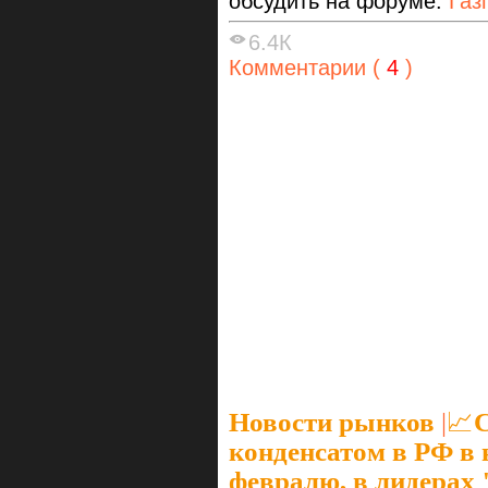
обсудить на форуме:
Газ
6.4К
Комментарии (
4
)
Новости рынков
|
📈
конденсатом в РФ в 
февралю, в лидерах