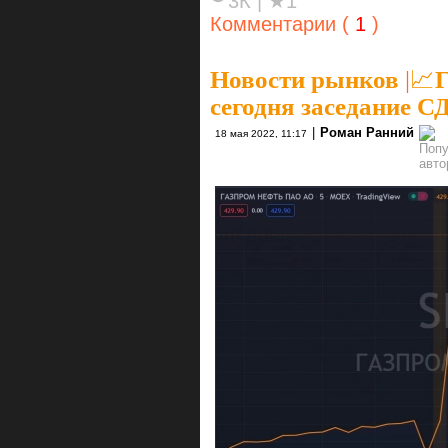
3К
|
★1
Комментарии (
1
)
Новости рынков
|
📈Г
сегодня заседание С
|
Роман Ранний
18 мая 2022, 11:17