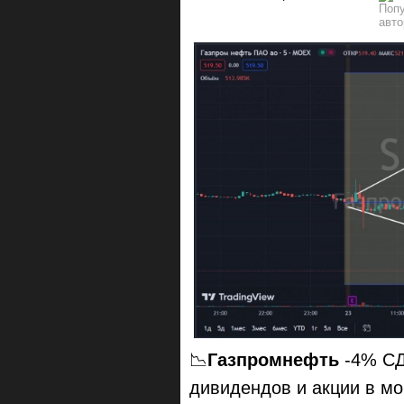
📉
Газпромнефть
-4% СД
дивидендов и акции в м