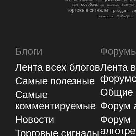
сбербанк
сбер
северсталь
смартлаб
сво
торговые сигналы
трейдинг
ук
фьючерсы
фьючерс ртс
Блоги
Форум
Лента всех блогов
Лента 
форум
Самые полезные
Общие
Самые
комментируемые
Форум 
Новости
Форум
алготре
Торговые сигналы