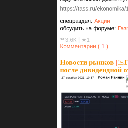
https://tass.ru/ekonomika
спецраздел:
Акции
обсудить на форуме:
Газ
3.6К
|
★1
Комментарии (
1
)
Новости рынков
|
📉Г
после дивидендной о
|
Роман Ранний
27 декабря 2021, 10:37