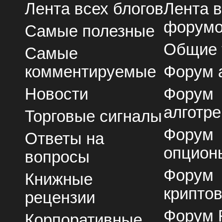
Лента всех блогов
Лента 
форум
Самые полезные
Общие
Самые
комментируемые
Форум 
Новости
Форум
алготре
Торговые сигналы
Форум
Ответы на
опцион
вопросы
Форум
Книжные
крипто
рецензии
Форум 
Корпоративные