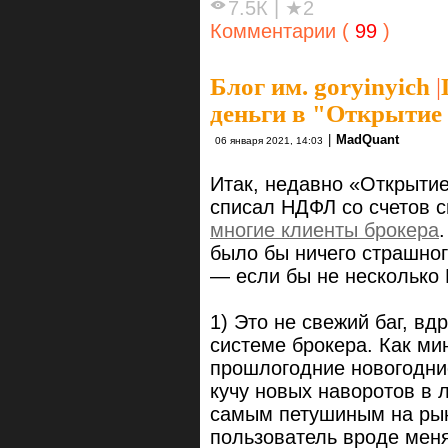
7.5К
|
★2
Комментарии (
99
)
Блог им. goryinyich
|
деньги в "Открытие
|
MadQuant
06 января 2021, 14:03
Итак, недавно «Открыти
списал НДФЛ со счетов с
многие клиенты брокера
было бы ничего страшног
— если бы не несколько
1) Это не свежий баг, в
системе брокера. Как м
прошлогодние новогодние
кучу новых наворотов в 
самым петушиным на рын
пользователь вроде меня