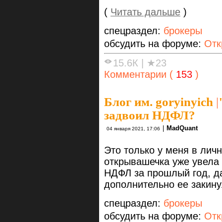
(
Читать дальше
)
спецраздел:
брокеры
обсудить на форуме:
Отк
15.6К
|
★23
Комментарии (
153
)
Блог им. goryinyich
|
задвоил НДФЛ?
|
MadQuant
04 января 2021, 17:06
Это только у меня в личн
открывашечка уже увела 
НДФЛ за прошлый год, да
дополнительно ее закину
спецраздел:
брокеры
обсудить на форуме:
Отк