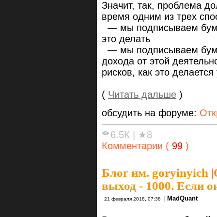
Значит, так, проблема д
время одним из трех спо
— мы подписываем бума
это делать
— мы подписываем бум
дохода от этой деятельн
рисков, как это делаетс
(
Читать дальше
)
обсудить на форуме:
Отк
6.5К
|
★8
Комментарии (
99
)
Блог им. goryinyich
|
выход - 1000. Если о
|
MadQuant
21 февраля 2018, 07:38