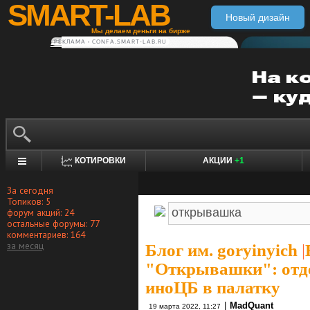
SMART-LAB
Новый дизайн
Мы делаем деньги на бирже
РЕКЛАМА • CONFA.SMART-LAB.RU
КОТИРОВКИ
АКЦИИ
+1
За сегодня
Топиков: 5
форум акций: 24
остальные форумы: 77
комментариев: 164
за месяц
Блог им. goryinyich
|
"Открывашки": отде
иноЦБ в палатку
|
MadQuant
19 марта 2022, 11:27