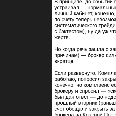
В принципе, до событий 
устраивал — нормальные
личный кабинет, конечно
по счету теперь невозмож
систематического трейди
с бэктестом), ну да уж 
жертв.
Но когда речь зашла о з
причинам) — брокер силь
вкратце.
Если развернуто. Компла
работаю, попросил закры
конечно, но комплаенс е
брокеру и спросил — «ск
был дан ответ — до неде
прошлый вторник (раньше
счет обещали закрыть за
брокера на Красной Прес