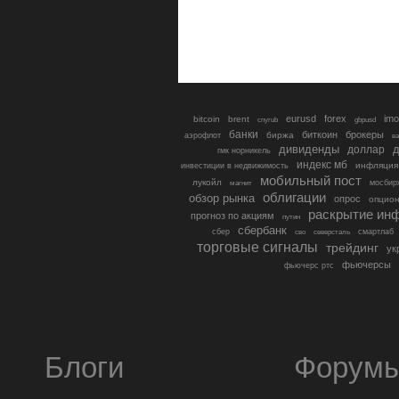
eurusd
forex
imo
bitcoin
brent
cnyrub
gbpusd
банки
биткоин
брокеры
биржа
аэрофлот
в
дивиденды
доллар
д
гмк норникель
индекс мб
инфляция
инвестиции в недвижимость
мобильный пост
лукойл
мосбир
магнит
облигации
обзор рынка
опрос
опцио
раскрытие ин
прогноз по акциям
путин
сбербанк
сбер
северсталь
смартлаб
сво
торговые сигналы
трейдинг
ук
фьючерсы
фьючерс ртс
Блоги
Форум