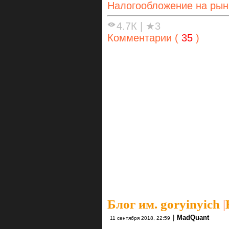
Налогообложение на рын
4.7К
|
★3
Комментарии (
35
)
Блог им. goryinyich
|
|
MadQuant
11 сентября 2018, 22:59