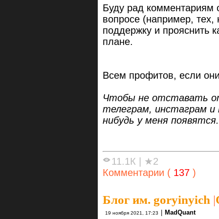
Буду рад комментариям 
вопросе (например, тех,
поддержку и прояснить к
плане.
Всем профитов, если они
Чтобы не отставать от
телеграм, инстаграм и 
нибудь у меня появятся.
11.1К
|
★2
Комментарии (
137
)
Блог им. goryinyich
|
|
MadQuant
19 ноября 2021, 17:23