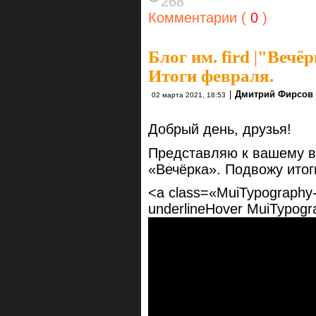
268
Комментарии (
0
)
Блог им. fird
|
"Вечёр
Итоги февраля.
|
Дмитрий Фирсов
02 марта 2021, 18:53
Добрый день, друзья!
Представляю к вашему в
«Вечёрка». Подвожу итог
<a class=«MuiTypography-r
underlineHover MuiTypogr