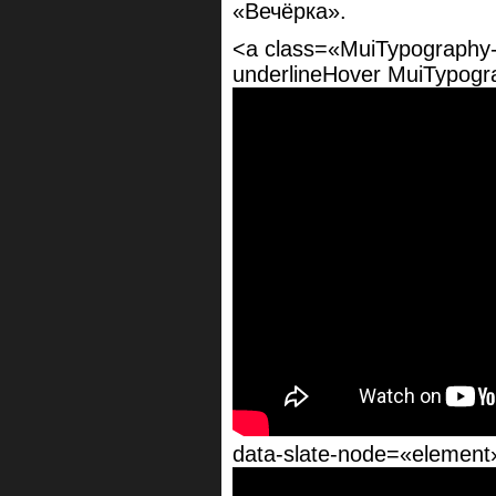
«Вечёрка».
<a class=«MuiTypography-r
underlineHover MuiTypogr
data-slate-node=«element»