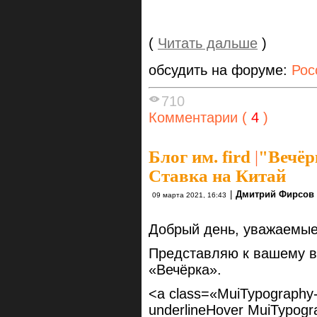
(
Читать дальше
)
обсудить на форуме:
Рос
710
Комментарии (
4
)
Блог им. fird
|
"Вечёр
Ставка на Китай
|
Дмитрий Фирсов
09 марта 2021, 16:43
Добрый день, уважаемые
Представляю к вашему в
«Вечёрка».
<a class=«MuiTypography-r
underlineHover MuiTypogr