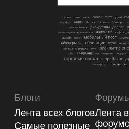
eurusd
forex
imo
bitcoin
brent
cnyrub
gbpusd
банки
биткоин
брокеры
биржа
аэрофлот
в
дивиденды
доллар
д
гмк норникель
индекс мб
инфляция
инвестиции в недвижимость
мобильный пост
лукойл
мосбир
магнит
облигации
обзор рынка
опрос
опцио
раскрытие ин
прогноз по акциям
путин
сбербанк
сбер
северсталь
смартлаб
сво
торговые сигналы
трейдинг
ук
фьючерсы
фьючерс ртс
Блоги
Форум
Лента всех блогов
Лента 
форум
Самые полезные