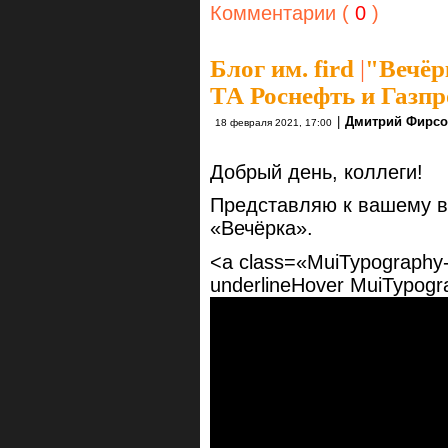
Комментарии (
0
)
Блог им. fird
|
"Вечёр
ТА Роснефть и Газп
|
Дмитрий Фирс
18 февраля 2021, 17:00
Добрый день, коллеги!
Представляю к вашему в
«Вечёрка».
<a class=«MuiTypography-r
underlineHover MuiTypogr