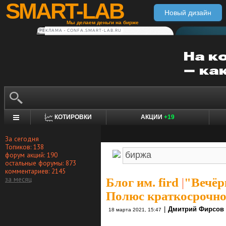
SMART-LAB
Новый дизайн
Мы делаем деньги на бирже
РЕКЛАМА • CONFA.SMART-LAB.RU
КОТИРОВКИ
АКЦИИ
+19
За сегодня
Топиков: 138
форум акций: 190
остальные форумы: 873
комментариев: 2145
за месяц
Блог им. fird
|
"Вечёр
Полюс краткосрочно,
|
Дмитрий Фирсов
18 марта 2021, 15:47