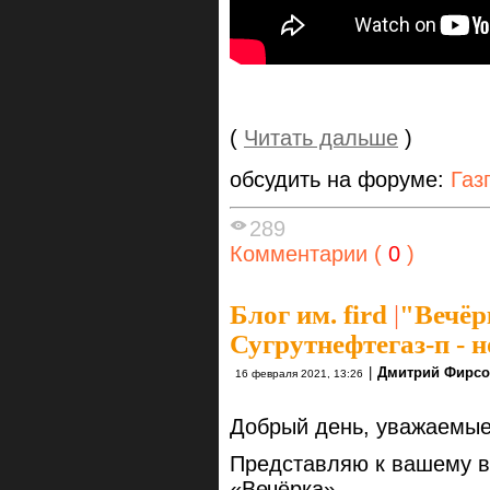
(
Читать дальше
)
обсудить на форуме:
Газ
289
Комментарии (
0
)
Блог им. fird
|
"Вечёр
Сугрутнефтегаз-п - н
|
Дмитрий Фирс
16 февраля 2021, 13:26
Добрый день, уважаемые
Представляю к вашему в
«Вечёрка»