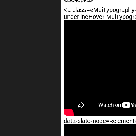
<a class=«MuiTypography-r
underlineHover MuiTypogr
data-slate-node=«element»