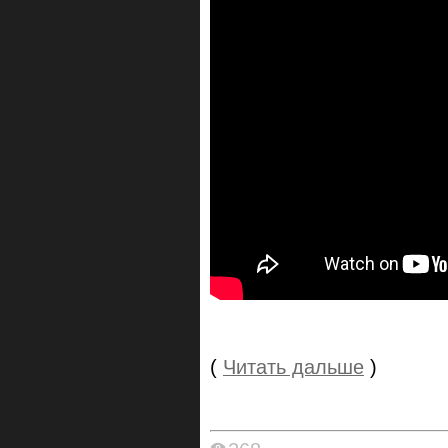
(
Читать дальше
)