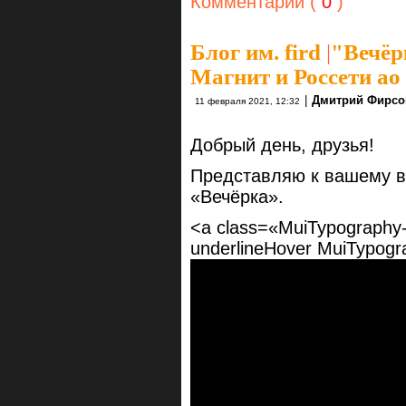
Комментарии (
0
)
Блог им. fird
|
"Вечёр
Магнит и Россети ао 
|
Дмитрий Фирсо
11 февраля 2021, 12:32
Добрый день, друзья!
Представляю к вашему в
«Вечёрка».
<a class=«MuiTypography-r
underlineHover MuiTypogr