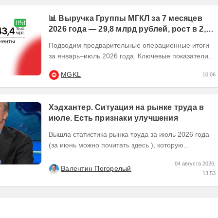
📊 Выручка Группы МГКЛ за 7 месяцев
2026 года — 29,8 млрд рублей, рост в 2,5
раза
Подводим предварительные операционные итоги
за январь–июль 2026 года. Ключевые показатели:
💰 Выручка — 29,8 млрд рублей, рост в 2,5...
MGKL
10:06
Хэдхантер. Ситуация на рынке труда в
июле. Есть признаки улучшения
Вышла статистика рынка труда за июль 2026 года
(за июнь можно почитать здесь ), которую
Хедхантер публикует ежемесячно, что же там...
04 августа 2026,
Валентин Погорелый
13:53