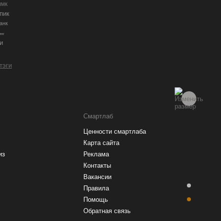
ММК
пик
анк
инг
и
 тэги
Смартлаб
Ценности смартлаба
Карта сайта
из
Реклама
Контакты
Вакансии
Правила
Помощь
Обратная связь