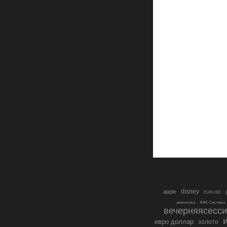
disney
apple
EURUSD
аналитика
АФК Система
вечерняясесс
евро доллар
золото