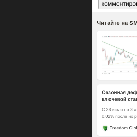
Читайте на S
Сезонная деф
ключевой ста
С 28 июля по 3 а
0,02% после их р
Freedom Glo