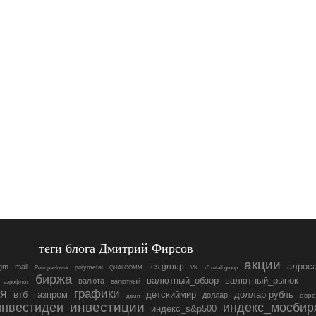
теги блога Дмитрий Фирсов
акции
алрос
tcs group
gm
mail
polymetal
Petropavlovsk
QUALCOMM
VK
x5 retail group
биржа
валютный_обзор
валютный_рынок
валюта
валютный
аэрофлот
ия
графики
втб
доллар рубль
газпром
детскиймир
доллар
евро
двмп
инвестидеи
инвестиции
индекс_мосбир
индекс_s&p500