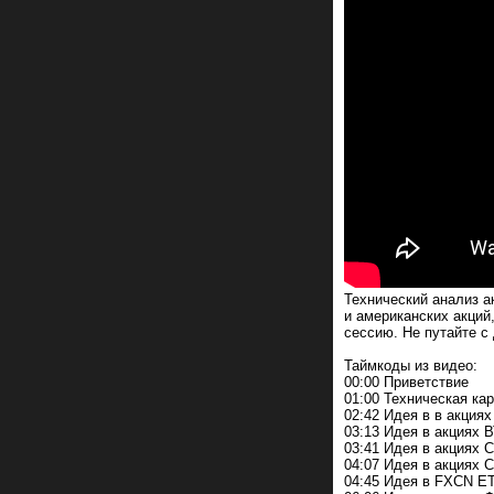
Технический анализ а
и американских акций
сессию. Не путайте с
Таймкоды из видео:
00:00 Приветствие
01:00 Техническая ка
02:42 Идея в в акция
03:13 Идея в акциях 
03:41 Идея в акциях 
04:07 Идея в акциях 
04:45 Идея в FXCN E