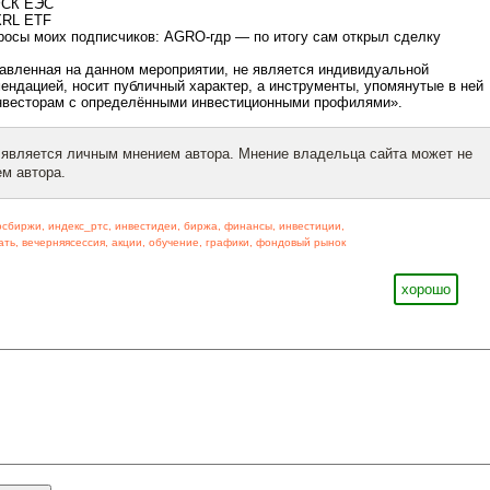
 ФСК ЕЭС
XRL ETF
росы моих подписчиков: AGRO-гдр — по итогу сам открыл сделку
авленная на данном мероприятии, не является индивидуальной
ендацией, носит публичный характер, а инструменты, упомянутые в ней
инвесторам с определёнными инвестиционными профилями».
 является личным мнением автора. Мнение владельца сайта может не
м автора.
осбиржи
,
индекс_ртс
,
инвестидеи
,
биржа
,
финансы
,
инвестиции
,
ать
,
вечерняясессия
,
акции
,
обучение
,
графики
,
фондовый рынок
хорошо