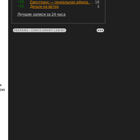
+56
Евротранс — гениальная афера. Собрал с инвесторов денег, выплатил дивидендов больше текущей капитализации и ушёл в дефолт
18
+53
Деньги на ветер
3
Лучшие записи за 24 часа
РЕКЛАМА • CONFA.SMART-LAB.RU
х
нюю