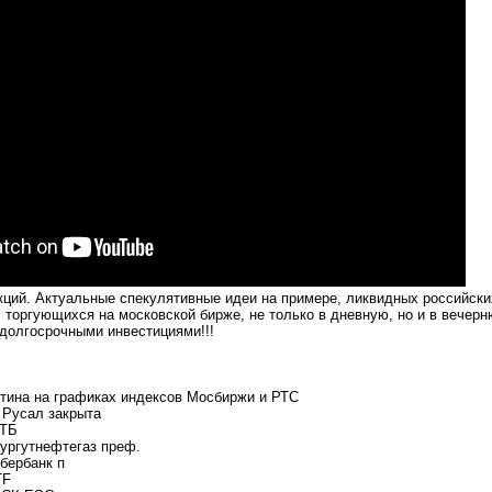
кций. Актуальные спекулятивные идеи на примере, ликвидных российски
, торгующихся на московской бирже, не только в дневную, но и в вечер
 долгосрочными инвестициями!!!
ртина на графиках индексов Мосбиржи и РТС
х Русал закрыта
ВТБ
Сургутнефтегаз преф.
Сбербанк п
TF