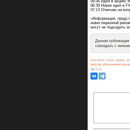
06:06 Идея в акциях
06:30 Новая идея в F
07:13 Отвечаю на воп
«Информация, предст
инвестиционной реком
могут не подходить 
Данная публикация
совпадать с мнение
Ключевые слова:
индекс_м
фирсов_обучаюинвестиров
646