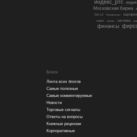
индекс_ртс
инде
Московская биржа
портфел
ПИК СЗ
Полиметалл
система
севст
сигнал
спа
фирс
финансы
Блоги
Лента всех блогов
Самые полезные
Самые комментируемые
Новости
Торговые сигналы
Ответы на вопросы
Книжные рецензии
Корпоративные