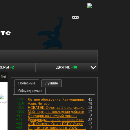
КЕРЫ
+2
ДРУГИЕ
+38
fird
Полезные
Лучшие
Обсуждаемые
+170
Летнее обострение. Как мошенники пытаются подсунуть кнопку "БАБЛО" девушкам
41
+116
Азия. Четверг.
79
+108
НОВАТЭК: Отчет за 1-е полугодие 2026 - прибыль продолжает падать, но лучшее впереди, если не прилетит
13
+108
Мой портфль: последние действия и текущая структура. Краткий комментарий по всем позициям
17
+87
Ситуация на текущий момент
2
+77
Дивиденды пришли, но пошли не туда
32
+63
ФСК-Россети. Отчет РСБУ. Очередная допка - бомбовые новости в эфире
12
+59
Яндекс отчитался за I п. 2026 г. — компания увеличила инвестиции и долг. Buyback начал работать, продали Авто.Ру.
2