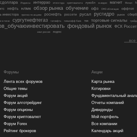
ксдоллара
интеррао
магнит
лукойл
Индексы
итоги года
криптовалюта
м.видео
Мечел
обучение
обзор рынка
нлмк
офз
нефть
мтс
оффтоп
ОФЗ облигации
русгидро
русал
роснефть
ь инвестора
россети
сберб
рынок
прогноз по акциям
сургутнефтегаз
торговые сигналы
тмк
м в тегах
татнефть
тинькофф банк
трейд
ов_обучаюинвестировать
фондовый рынок
ФСК Россет
яндекс
энел россия
....все
Форумы
Акции
Лента всех форумов
Карта рынка
Общие темы
Котировки
Форум акций
Фундаментальный анал
Форум алготрейдинг
Отчеты компаний
Форум опционы
Дивиденды
Форум криптовалют
Мой портфель
Форум Forex
Все компании
Рейтинг брокеров
Календарь акций