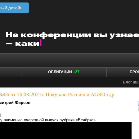
вый дизайн
ОБЛИГАЦИИ
+27
БРО
Блог им. 
№66 от 16.03.2021г. Покупаю Россию и AGRO-гдр
митрий Фирсов
!
у вниманию очередной выпуск рубрики «Вечёрка».