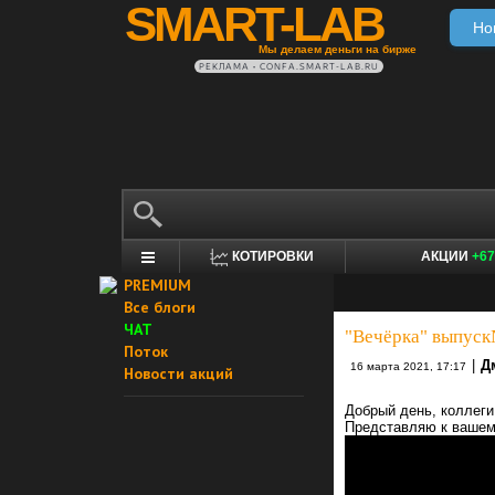
SMART-LAB
Но
Мы делаем деньги на бирже
РЕКЛАМА • CONFA.SMART-LAB.RU
КОТИРОВКИ
АКЦИИ
+67
PREMIUM
Все блоги
ЧАТ
"Вечёрка" выпуск
Поток
|
Д
16 марта 2021, 17:17
Новости акций
Добрый день, коллеги
Представляю к вашем