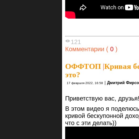
121
Комментарии (
0
)
ОФФТОП
|
Кривая бе
это?
|
Дмитрий Фирс
17 февраля 2022, 16:58
Приветствую вас, друзья
В этом видео я поделюсь
кривой бескупонной дохо
что с эти делать))