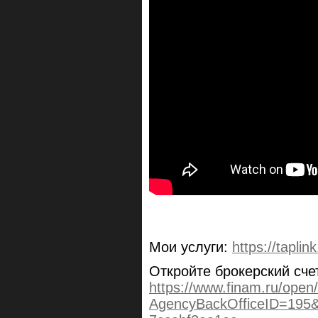
Мои услуги:
https://taplin
Откройте брокерский сче
https://www.finam.ru/open/
AgencyBackOfficeID=195&