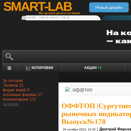
SMART-LAB
Новый дизайн
Мы делаем деньги на бирже
РЕКЛАМА • CONFA.SMART-LAB.RU
КОТИРОВКИ
АКЦИИ
+1
За сегодня
Топиков: 15
форум акций: 9
остальные форумы: 17
комментариев: 172
за месяц
ОФФТОП
|
Сургутнеф
рыночных индикаторо
Выпуск№178
|
Дмитрий Фирсо
26 октября 2023, 10:45