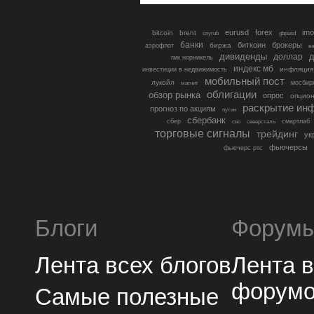
eurusd
forex
imo
bitcoin
brent
cnyrub
gbpusd
банки
биткоин
брокеры
биржа
аэрофлот
в
дивиденды
доллар
д
гмк норникель
индекс мб
инфляция
инвестиции в недвижимость
мобильный пост
лукойл
мосбир
магнит
облигации
обзор рынка
опрос
опцио
раскрытие ин
прогноз по акциям
путин
сбербанк
сбер
северсталь
смартлаб
сво
торговые сигналы
трейдинг
ук
фьючерсы
фьючерс ртс
Блоги
Форум
Лента всех блогов
Лента 
форум
Самые полезные