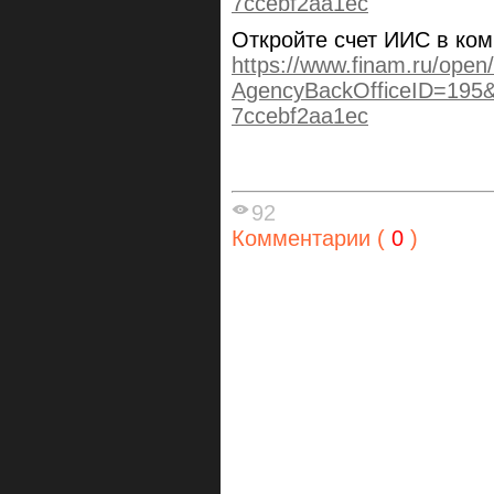
7ccebf2aa1ec
Откройте счет ИИС в ко
https://www.finam.ru/open/
AgencyBackOfficeID=195&
7ccebf2aa1ec
92
Комментарии (
0
)