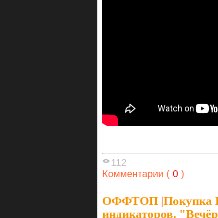
112
Комментарии (
0
)
ОФФТОП
|
Покупка
индикаторов. "Вечёрк