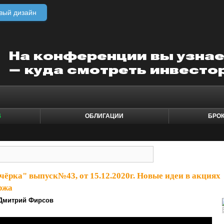
вый дизайн
4
ОБЛИГАЦИИ
БРО
чёрка" выпуск№43, от 15.12.2020г. Новые идеи в акциях
ржа
Дмитрий Фирсов