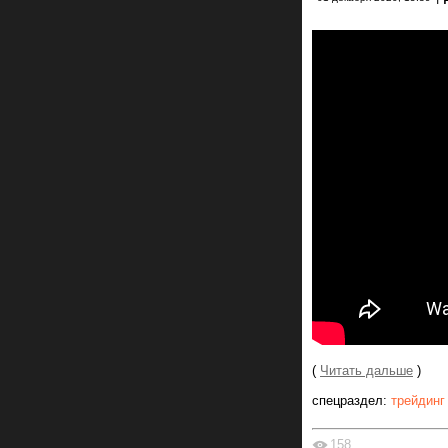
(
Читать дальше
)
спецраздел:
трейдинг
158