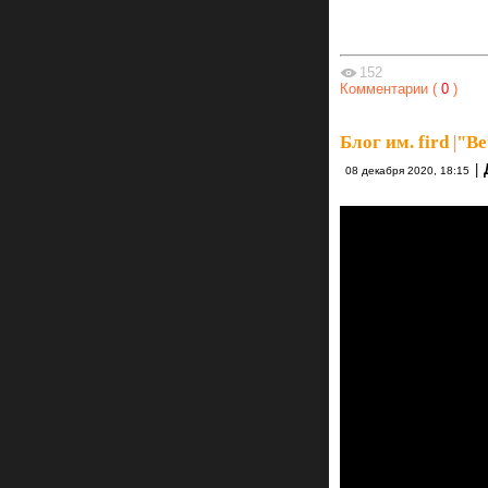
152
Комментарии (
0
)
Блог им. fird
|
"Ве
|
08 декабря 2020, 18:15