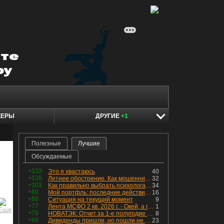
КЕРЫ
ДРУГИЕ
+1
Полезные
Лучшие
Обсуждаемые
+133
Это я хвастаюсь
40
+128
Летнее обострение. Как мошенники пытаются подсунуть кнопку "БАБЛО" девушкам
32
+101
Как правильно выбрать психолога. Показания к лечению
34
+89
Мой портфль: последние действия и текущая структура. Краткий комментарий по всем позициям
16
+88
Ситуация на текущий момент
9
+77
Лента МСФО 2 кв. 2026 г. - Окей, а где прибыль?
1
+76
НОВАТЭК: Отчет за 1-е полугодие 2026 - прибыль продолжает падать, но лучшее впереди, если не прилетит
8
+68
Дивиденды пришли, но пошли не туда
23