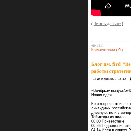
(
Читать дальше
)
212
Комментарии (
0
)
Блог им. fird
|
"Ве
работы стратегии
|
03 декабря 2020, 16:42
«Вечёрка» выпуск№40,
Новая идея.
Краткосрочные инвест
ликвидных российских
дневную, но и в вече
Таймкоды из видео:
00:00 Приветствие
00:36 Подведение ито
04:14 Идея в акциях 