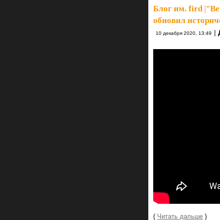
Блог им. fird
|
"Ве
обновил историч
|
10 декабря 2020, 13:49
(
Читать дальше
)