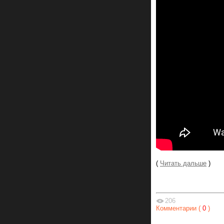
(
Читать дальше
)
206
Комментарии (
0
)