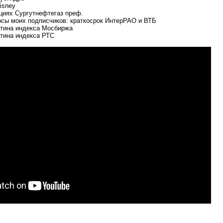
isney
кциях Сургутнефтегаз преф.
осы моих подписчиков: краткосрок ИнтерРАО и ВТБ
ртина индекса Мосбиржа
ртина индекса РТС