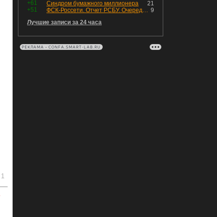
+61
Синдром бумажного миллионера
21
+51
ФСК-Россети. Отчет РСБУ. Очередная допка - бомбовые новости в эфире
9
Лучшие записи за 24 часа
РЕКЛАМА • CONFA.SMART-LAB.RU
1
ь