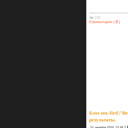
236
Комментарии (
0
)
Блог им. fird
|
"Ве
результаты.
|
01 декабря 2020, 15:39