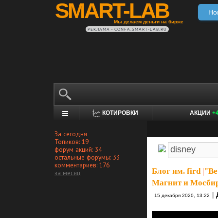
SMART-LAB
Но
Мы делаем деньги на бирже
РЕКЛАМА • CONFA.SMART-LAB.RU
КОТИРОВКИ
АКЦИИ
+
За сегодня
Топиков: 19
форум акций: 34
остальные форумы: 33
комментариев: 176
Блог им. fird
|
"Ве
за месяц
Магнит и Мосби
|
15 декабря 2020, 13:22