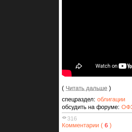
(
Читать дальше
)
спецраздел:
облигации
обсудить на форуме:
ОФЗ
316
Комментарии (
6
)