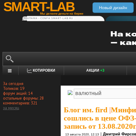
SMART-LAB
Новый дизайн
Мы делаем деньги на бирже
РЕКЛАМА • CONFA.SMART-LAB.RU
КОТИРОВКИ
АКЦИИ
+3
За сегодня
Топиков: 19
форум акций: 14
остальные форумы: 28
комментариев: 321
за месяц
Блог им. fird
|
Минфин
сошлись в цене ОФЗ
запись от 13.08.2020г
|
Дмитрий Фирсо
13 августа 2020, 12:13