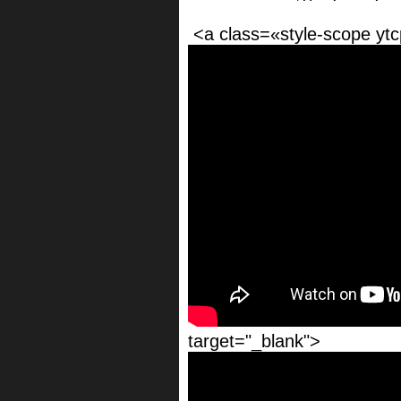
<a class=«style-scope ytcp
target="_blank">