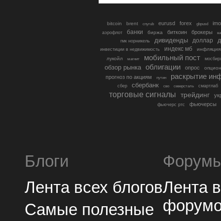
eurusd
forex
imo
bitcoin
brent
cnyrub
gbpusd
банки
биткоин
брокеры
биржа
аэрофлот
в
дивиденды
доллар
д
гмк норникель
индекс мб
инфляция
инвестиции в недвижимость
мобильный пост
лукойл
мосбир
магнит
облигации
обзор рынка
опрос
опцио
раскрытие ин
прогноз по акциям
путин
сбербанк
сбер
северсталь
смартлаб
сво
торговые сигналы
трейдинг
ук
фьючерсы
фьючерс ртс
Блоги
Форум
Лента всех блогов
Лента 
форум
Самые полезные