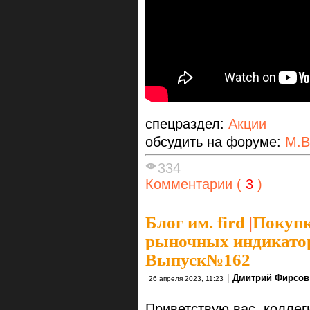
спецраздел:
Акции
обсудить на форуме:
М.В
334
Комментарии (
3
)
Блог им. fird
|
Покупк
рыночных индикаторо
Выпуск№162
|
Дмитрий Фирсов
26 апреля 2023, 11:23
Приветствую вас, коллег