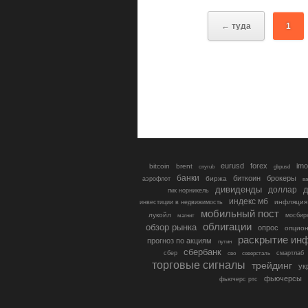
← туда
1
eurusd
forex
imo
bitcoin
brent
cnyrub
gbpusd
банки
биткоин
брокеры
биржа
аэрофлот
в
дивиденды
доллар
д
гмк норникель
индекс мб
инфляция
инвестиции в недвижимость
мобильный пост
лукойл
мосбир
магнит
облигации
обзор рынка
опрос
опцио
раскрытие ин
прогноз по акциям
путин
сбербанк
сбер
северсталь
смартлаб
сво
торговые сигналы
трейдинг
ук
фьючерсы
фьючерс ртс