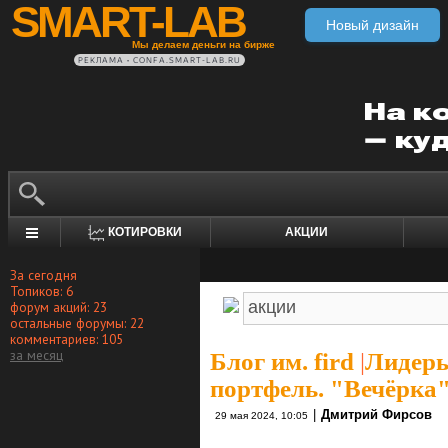
SMART-LAB
Новый дизайн
Мы делаем деньги на бирже
РЕКЛАМА • CONFA.SMART-LAB.RU
КОТИРОВКИ
АКЦИИ
За сегодня
Топиков: 6
форум акций: 23
остальные форумы: 22
комментариев: 105
за месяц
Блог им. fird
|
Лидеры
портфель. "Вечёрка"
|
Дмитрий Фирсов
29 мая 2024, 10:05