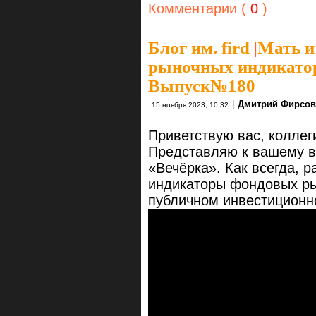
Комментарии (
0
)
Блог им. fird
|
Мать и
рыночных индикаторо
Выпуск№180
|
Дмитрий Фирсов
15 ноября 2023, 10:32
Приветствую вас, коллег
Представляю к вашему в
«Вечёрка». Как всегда, 
индикаторы фондовых ры
публичном инвестицион