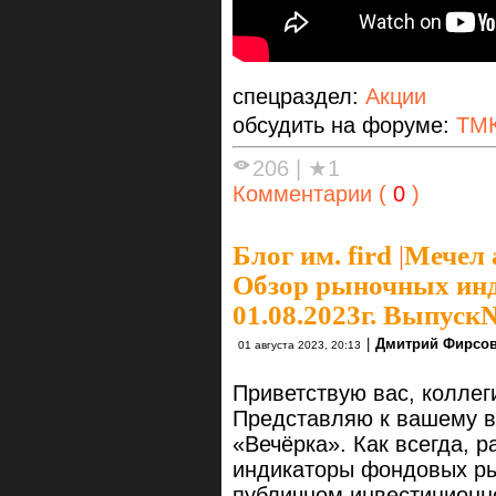
спецраздел:
Акции
обсудить на форуме:
ТМ
206
|
★1
Комментарии (
0
)
Блог им. fird
|
Мечел 
Обзор рыночных инд
01.08.2023г. Выпуск
|
Дмитрий Фирсо
01 августа 2023, 20:13
Приветствую вас, коллег
Представляю к вашему в
«Вечёрка». Как всегда, 
индикаторы фондовых ры
публичном инвестиционн