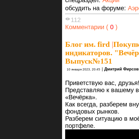
обсудить на форуме:
Аэр
112
Комментарии (
0
)
Блог им. fird
|
Покуп
индикаторов. "Вечёрк
Выпуск№151
|
Дмитрий Фирсов
10 января 2023, 20:45
Приветствую вас, друзья
Представляю к вашему в
«Вечёрка».
Как всегда, разберем вн
фондовых рынков.
Разберем ситуацию в мо
портфеле.