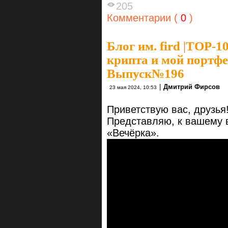
205
Комментарии (
0
)
Блог им. fird
|
TOP-10
крипта и мой портфел
Выпуск№196
|
Дмитрий Фирсов
23 мая 2024, 10:53
Приветствую вас, друзья
Представляю, к вашему 
«Вечёрка».