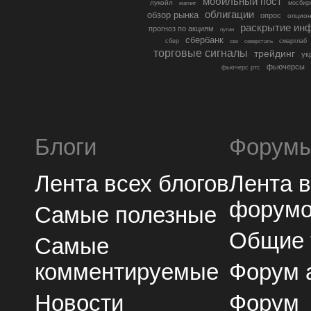
мобильный пост
лукойл
мосбир
магнит
облигации
обзор рынка
опрос
опцио
раскрытие ин
прогноз по акциям
путин
сбербанк
сбер
северсталь
смартлаб
сво
торговые сигналы
трейдинг
ук
фьючерсы
фьючерс ртс
Блоги
Форум
Лента всех блогов
Лента 
форум
Самые полезные
Общие
Самые
комментируемые
Форум 
Новости
Форум