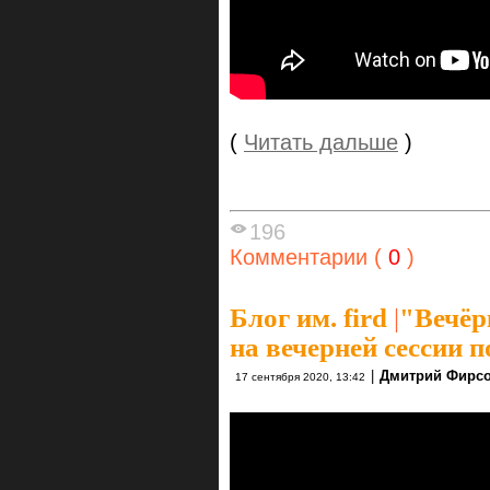
(
Читать дальше
)
196
Комментарии (
0
)
Блог им. fird
|
"Вечёр
на вечерней сессии п
|
Дмитрий Фирс
17 сентября 2020, 13:42