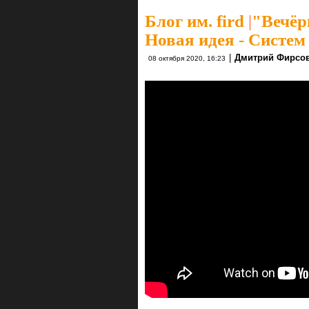
Блог им. fird
|
"Вечёр
Новая идея - Систем
|
Дмитрий Фирсо
08 октября 2020, 16:23