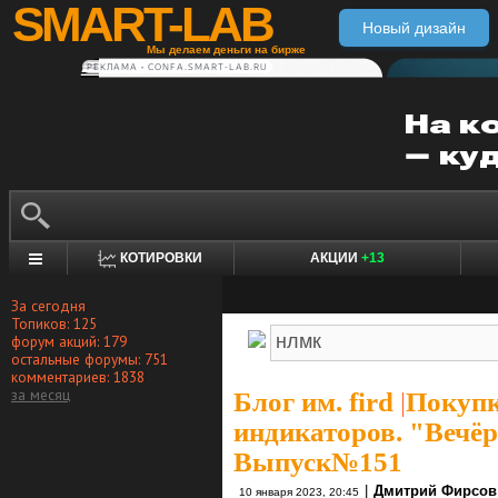
SMART-LAB
Новый дизайн
Мы делаем деньги на бирже
РЕКЛАМА • CONFA.SMART-LAB.RU
КОТИРОВКИ
АКЦИИ
+13
За сегодня
Топиков: 125
форум акций: 179
остальные форумы: 751
комментариев: 1838
за месяц
Блог им. fird
|
Покуп
индикаторов. "Вечёрк
Выпуск№151
|
Дмитрий Фирсов
10 января 2023, 20:45