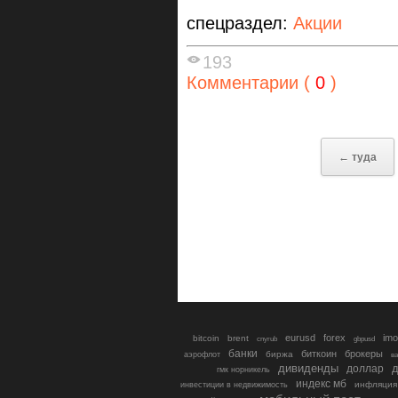
спецраздел:
Акции
193
Комментарии (
0
)
← туда
eurusd
forex
imo
bitcoin
brent
cnyrub
gbpusd
банки
биткоин
брокеры
биржа
аэрофлот
в
дивиденды
доллар
д
гмк норникель
индекс мб
инфляция
инвестиции в недвижимость