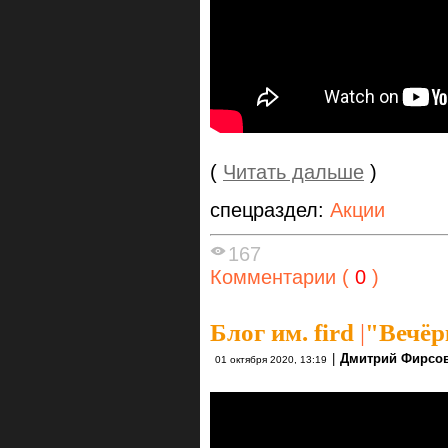
(
Читать дальше
)
спецраздел:
Акции
167
Комментарии (
0
)
Блог им. fird
|
"Вечёр
|
Дмитрий Фирсо
01 октября 2020, 13:19