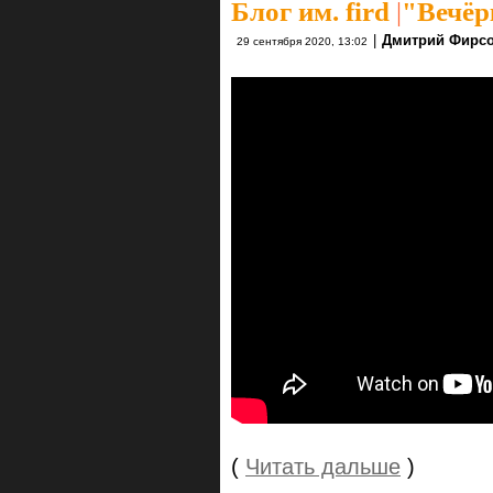
Блог им. fird
|
"Вечёр
|
Дмитрий Фирс
29 сентября 2020, 13:02
(
Читать дальше
)