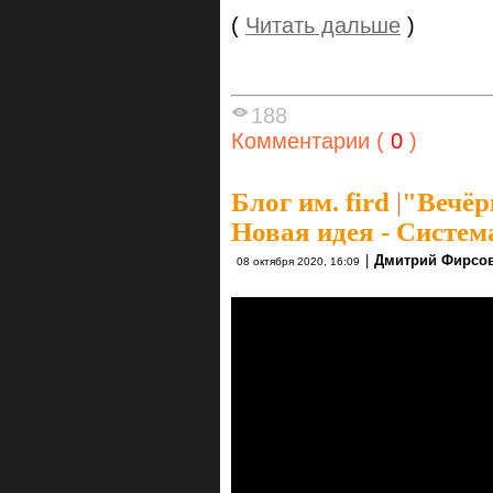
(
Читать дальше
)
188
Комментарии (
0
)
Блог им. fird
|
"Вечёр
Новая идея - Систем
|
Дмитрий Фирсо
08 октября 2020, 16:09