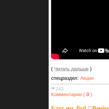
(
Читать дальше
)
спецраздел:
Акции
243
Комментарии (
0
)
Блог им. fird
|
"Вечёр