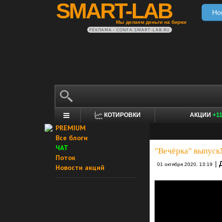
SMART-LAB
Но
Мы делаем деньги на бирже
РЕКЛАМА • CONFA.SMART-LAB.RU
КОТИРОВКИ
АКЦИИ
+1
PREMIUM
Все блоги
ЧАТ
"Вечёрка" выпуск№
Поток
|
01 октября 2020, 13:19
Новости акций