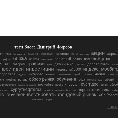
теги блога Дмитрий Фирсов
акции
алрос
tcs group
gm
mail
polymetal
Petropavlovsk
QUALCOMM
VK
x5 retail group
биржа
валютный_обзор
валютный_рынок
валюта
валютный
аэрофлот
ия
графики
втб
доллар рубль
газпром
детскиймир
доллар
евро
двмп
инвестидеи
инвестиции
индекс_мосбир
индекс_s&p500
ксдоллара
интеррао
магнит
лукойл
Индексы
итоги года
криптовалюта
м.видео
Мечел
обучение
обзор рынка
нлмк
офз
нефть
мтс
оффтоп
ОФЗ облигации
русгидро
русал
роснефть
ь инвестора
россети
сберб
рынок
прогноз по акциям
сургутнефтегаз
торговые сигналы
тмк
м в тегах
татнефть
тинькофф банк
трейд
ов_обучаюинвестировать
фондовый рынок
ФСК Россет
яндекс
энел россия
....все