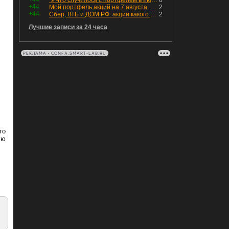
🎥Что случилось с портфелем в июле - честный разбор / Инвестировать Просто
0
+44
Мой портфель акций на 7 августа. Покупки активов и реинвестирование дивидендов. Создание пассивного дохода
2
+44
Сбер, ВТБ и ДОМ РФ: акции какого банка топ, а чьи акции 💩?
2
Лучшие записи за 24 часа
РЕКЛАМА • CONFA.SMART-LAB.RU
го
ую