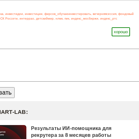
ка
,
инвестидеи
,
инвестиции
,
фирсов_обучаюинвестировать
,
вечерняясессия
,
фондовый
СК Россети
,
интеррао
,
детскиймир
,
нлмк
,
пик
,
индекс_мосбиржи
,
индекс_ртс
хорошо
MART-LAB:
Результаты ИИ-помощника для
рекрутера за 8 месяцев работы