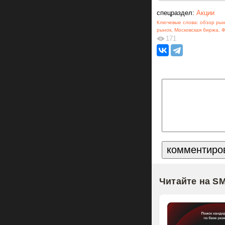
спецраздел:
Акции
Ключевые слова:
обзор рын
рынок
,
Московская биржа
,
Ф
171
Читайте на S