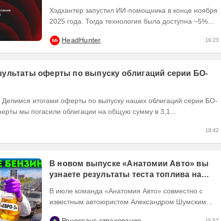
Хэдхантер запустил ИИ-помощника в конце ноября
2025 года. Тогда технология была доступна ~5%
пользователей платформы hh․ru, и уже в начале
HeadHunter
16:23
2026...
ультаты оферты по выпуску облигаций серии БО-
ерты мы погасили облигации на общую сумму в 3,1...
18:42
В новом выпуске «Анатомии Авто» вы
узнаете результаты теста топлива на
популярных АЗС
В июле команда «Анатомия Авто» совместно с
известным автоюристом Александром Шумским
собрали пробы бензина с 13 популярных АЗС
Ренессанс страхование
15:57