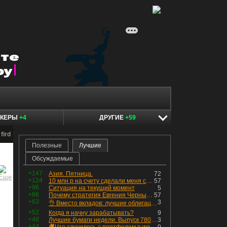
ОКЕРЫ
+4
ДРУГИЕ
+59
fird
Полезные
Лучшие
Обсуждаемые
+147
Азия. Пятница.
72
+124
10 млн р на счету сделали меня счастливым? Ожидание vs Реальность!
57
+96
Ситуация на текущий момент
5
+86
Почему стратегия Евгения Черных приведет вас к убыткам в 2026 году
57
+63
3
👌 Вместо вкладов: лучшие облигации — только супер надёжные
+52
Когда я начну зарабатывать?
9
+48
Лучшие бумаги недели. Выпуск 780 – обновления для пятницы
3
+44