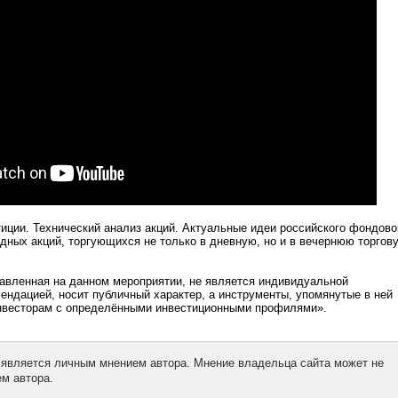
иции. Технический анализ акций. Актуальные идеи российского фондово
дных акций, торгующихся не только в дневную, но и в вечернюю торгов
авленная на данном мероприятии, не является индивидуальной
ендацией, носит публичный характер, а инструменты, упомянутые в ней
инвесторам с определёнными инвестиционными профилями».
 является личным мнением автора. Мнение владельца сайта может не
м автора.