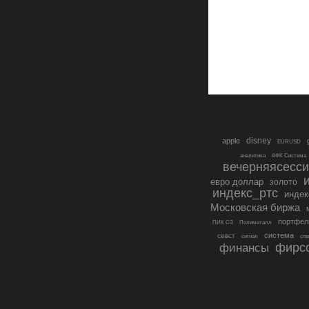
disney
apple
EURUSD
аналитика
АФК Система
вечерняясесс
евро доллар
золото
индекс_ртс
инде
Московская биржа
портфел
ПИК СЗ
Полиметалл
система
севст
сигнал
спа
фирс
финансы