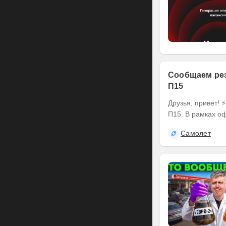
Сообщаем рез
П15
Друзья, привет! ⚡️ Делимся итогами оферты по выпуску наших облигаций серии БО-
П15. В рамках оф
Самолет